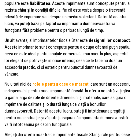
populare este
fiabilitatea
. Aceste imprimante sunt concepute pentru a
rezista chiar și în condiții dificile, fie că este vorba despre o frecvență
ridicată de imprimare sau despre un mediu solicitant. Datorită acestui
lucru, vă puteți baza pe faptul că imprimanta dumneavoastră va
funcționa fără probleme pentru o perioadă lungă de timp.
Un alt avantaj al imprimantelor fiscale Star este
designul lor compact
.
Aceste imprimante sunt concepute pentru a ocupa cât mai puțin spațiu,
ceea ce este ideal pentru spațiile comerciale mai mici. În plus, aspectul
lor elegant se potrivește în orice interior, ceea ce le face nu doar un
accesoriu practic, ci și estetic pentru punctul dumneavoastră de
vânzare.
Nu uitați nici de
rolele pentru case de marcat
, care sunt un accesoriu
indispensabil pentru orice imprimantă fiscală. În oferta noastră veți găsi
o gamă largă de role de diferite dimensiuni și materiale, care asigură o
imprimare de calitate și o durată lungă de viață a bonurilor
dumneavoastră. Datorită acestui lucru, puteți fi întotdeauna pregătiți
pentru orice situație și vă puteți asigura că imprimanta dumneavoastră
va fi întotdeauna pe deplin funcțională.
Alegeți din oferta noastră de imprimante fiscale Star și role pentru case