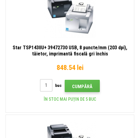
BT,
LTS,
Ethernet,
USB,
Wi-
Ethern
Fi,
kit,
gri
gri
Star TSP143IIU+ 39472730 USB, 8 puncte/mm (203 dpi),
tăietor, imprimantă fiscală gri închis
848.54 lei
buc
CUMPĂRĂ
ÎN STOC MAI PUȚIN DE 5 BUC