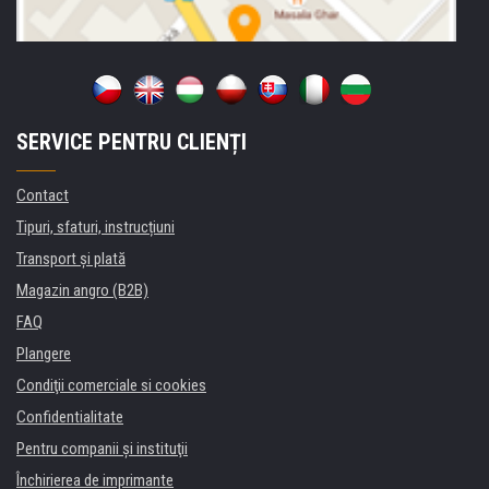
SERVICE PENTRU CLIENȚI
Contact
Tipuri, sfaturi, instrucțiuni
Transport şi plată
Magazin angro (B2B)
FAQ
Plangere
Condiţii comerciale si cookies
Confidentialitate
Pentru companii și instituţii
Închirierea de imprimante