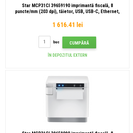
Star MCP31CI 39659190 imprimantă fiscală, 8
puncte/mm (203 dpi), tăietor, USB, USB-C, Ethernet,
negru
1 616.41 lei
buc
CUMPĂRĂ
ÎN DEPOZITUL EXTERN