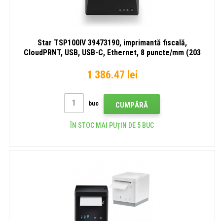
Star TSP100IV 39473190, imprimantă fiscală,
CloudPRNT, USB, USB-C, Ethernet, 8 puncte/mm (203
dpi), cutter, alb
1 386.47 lei
buc
CUMPĂRĂ
ÎN STOC MAI PUȚIN DE 5 BUC