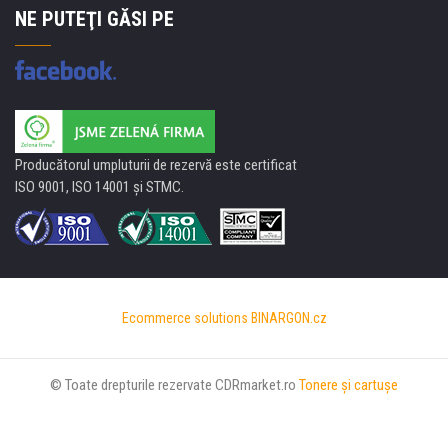
NE PUTEŢI GĂSI PE
Producătorul umpluturii de rezervă este certificat
ISO 9001, ISO 14001 şi STMC.
Ecommerce solutions
BINARGON.cz
© Toate drepturile rezervate CDRmarket.ro
Tonere şi cartuşe