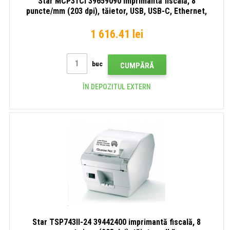
Star MCP31CI 39659090 imprimantă fiscală, 8
puncte/mm (203 dpi), tăietor, USB, USB-C, Ethernet,
albă
1 616.41 lei
buc
CUMPĂRĂ
ÎN DEPOZITUL EXTERN
Star TSP743II-24 39442400 imprimantă fiscală, 8