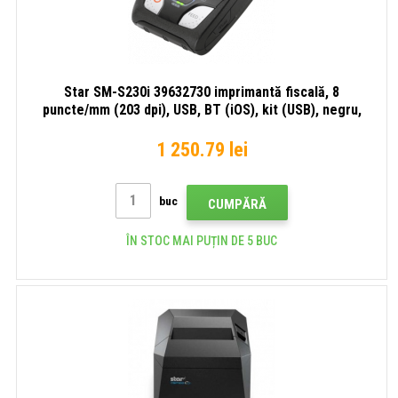
Star SM-S230i 39632730 imprimantă fiscală, 8
puncte/mm (203 dpi), USB, BT (iOS), kit (USB), negru,
lichidare de stoc
1 250.79 lei
buc
CUMPĂRĂ
ÎN STOC MAI PUȚIN DE 5 BUC