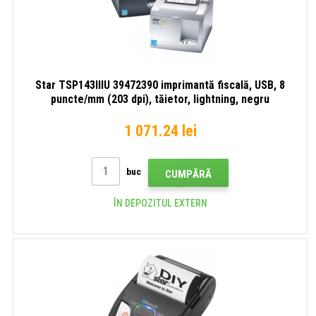
Star TSP143IIIU 39472390 imprimantă fiscală, USB, 8
puncte/mm (203 dpi), tăietor, lightning, negru
1 071.24 lei
buc
CUMPĂRĂ
ÎN DEPOZITUL EXTERN