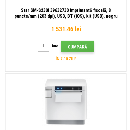
Star SM-S230i 39632730 imprimantă fiscală, 8
puncte/mm (203 dpi), USB, BT (iOS), kit (USB), negru
1 531.46 lei
buc
CUMPĂRĂ
ÎN 7-10 ZILE