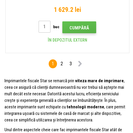
1 629.2 lei
buc
CUMPĂRĂ
ÎN DEPOZITUL EXTERN
1
2
3
Imprimantele fiscale Star se remarcă prin
viteza mare de imprimare
,
ceea ce asigură că clienții dumneavoastră nu vor trebui să aștepte mai
mult decât este necesar. Datorită acestui lucru, eficiența serviciului
crește și experiența generală a clienților se îmbunătățește. În plus,
aceste imprimante sunt echipate cu
tehnologii moderne
, care permit
integrarea ușoară cu sistemele de casă de marcat și alte dispozitive,
ceea ce simplifică utilizarea și întreținerea acestora.
Unul dintre aspectele cheie care fac imprimantele fiscale Star atât de