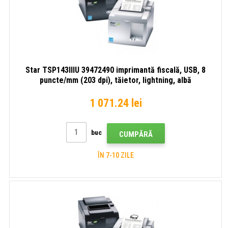
Star TSP143IIIU 39472490 imprimantă fiscală, USB, 8
puncte/mm (203 dpi), tăietor, lightning, albă
1 071.24 lei
buc
CUMPĂRĂ
ÎN 7-10 ZILE