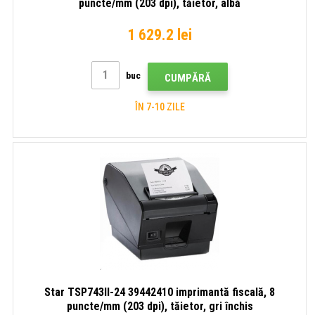
puncte/mm (203 dpi), tăietor, albă
1 629.2 lei
buc
CUMPĂRĂ
ÎN 7-10 ZILE
Star TSP743II-24 39442410 imprimantă fiscală, 8
puncte/mm (203 dpi), tăietor, gri închis