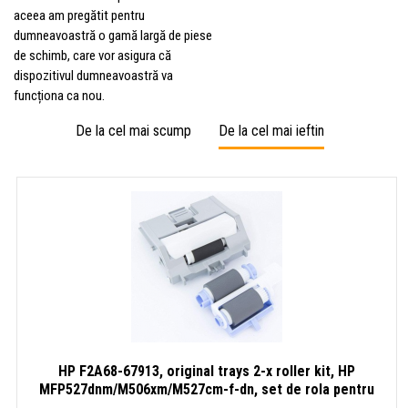
aceea am pregătit pentru
dumneavoastră o gamă largă de piese
de schimb, care vor asigura că
dispozitivul dumneavoastră va
funcționa ca nou.
De la cel mai scump
De la cel mai ieftin
HP F2A68-67913, original trays 2-x roller kit, HP
MFP527dnm/M506xm/M527cm-f-dn, set de rola pentru
tăvi