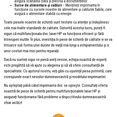
asigură scanarea clară și precisă a documentelor.
Surse de alimentare și cabluri
– Mențineți imprimanta în
funcțiune cu sursele noastre de alimentare și cablurile fiabile, care
asigură o alimentare stabilă cu energie.
Toate piesele noastre de schimb sunt testate cu atenție și îndeplinesc
cele mai înalte standarde de calitate. Datorită acestui lucru, puteți fi
siguri că multifuncționala dvs. laser HP va funcționa eficient și fără
întreruperi inutile. În plus, investiția în piese de schimb de calitate vi se va
întoarce sub forma unei durate de viață mai lungi a echipamentului și a
unor costuri mai mici pentru reparații.
Dacă nu sunteți sigur ce piesă aveți nevoie, echipa noastră de experți
este pregătită să vă ajute cu alegerea și să vă ofere consultanță de
specialitate. Cu ajutorul nostru, veți găsi cu ușurință piesa potrivită, care
corespunde exact nevoilor dumneavoastră și modelului imprimantei.
Nu așteptați până când imprimanta dvs. se oprește. Consultați oferta
noastră de piese de schimb pentru multifuncționalele laser HP și
asigurați funcționarea fără probleme a dispozitivului dumneavoastră
chiar astăzi!