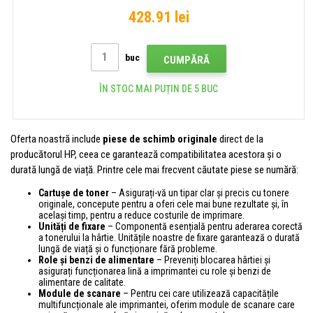
428.91 lei
buc
CUMPĂRĂ
ÎN STOC MAI PUȚIN DE 5 BUC
Oferta noastră include
piese de schimb originale
direct de la
producătorul HP, ceea ce garantează compatibilitatea acestora și o
durată lungă de viață. Printre cele mai frecvent căutate piese se numără:
Cartușe de toner
– Asigurați-vă un tipar clar și precis cu tonere
originale, concepute pentru a oferi cele mai bune rezultate și, în
același timp, pentru a reduce costurile de imprimare.
Unități de fixare
– Componentă esențială pentru aderarea corectă
a tonerului la hârtie. Unitățile noastre de fixare garantează o durată
lungă de viață și o funcționare fără probleme.
Role și benzi de alimentare
– Preveniți blocarea hârtiei și
asigurați funcționarea lină a imprimantei cu role și benzi de
alimentare de calitate.
Module de scanare
– Pentru cei care utilizează capacitățile
multifuncționale ale imprimantei, oferim module de scanare care