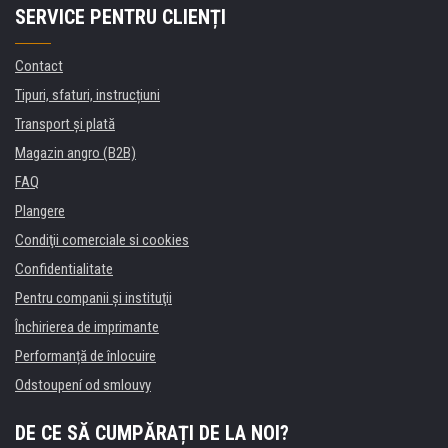
SERVICE PENTRU CLIENȚI
Contact
Tipuri, sfaturi, instrucțiuni
Transport şi plată
Magazin angro (B2B)
FAQ
Plangere
Condiţii comerciale si cookies
Confidentialitate
Pentru companii și instituţii
Închirierea de imprimante
Performanță de înlocuire
Odstoupení od smlouvy
DE CE SĂ CUMPĂRAȚI DE LA NOI?