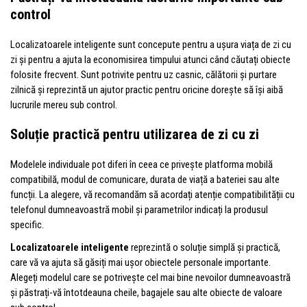
control
Localizatoarele inteligente sunt concepute pentru a ușura viața de zi cu
zi și pentru a ajuta la economisirea timpului atunci când căutați obiecte
folosite frecvent. Sunt potrivite pentru uz casnic, călătorii și purtare
zilnică și reprezintă un ajutor practic pentru oricine dorește să își aibă
lucrurile mereu sub control.
Soluție practică pentru utilizarea de zi cu zi
Modelele individuale pot diferi în ceea ce privește platforma mobilă
compatibilă, modul de comunicare, durata de viață a bateriei sau alte
funcții. La alegere, vă recomandăm să acordați atenție compatibilității cu
telefonul dumneavoastră mobil și parametrilor indicați la produsul
specific.
Localizatoarele inteligente
reprezintă o soluție simplă și practică,
care vă va ajuta să găsiți mai ușor obiectele personale importante.
Alegeți modelul care se potrivește cel mai bine nevoilor dumneavoastră
și păstrați-vă întotdeauna cheile, bagajele sau alte obiecte de valoare