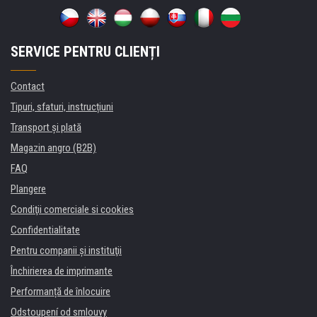
SERVICE PENTRU CLIENȚI
Contact
Tipuri, sfaturi, instrucțiuni
Transport şi plată
Magazin angro (B2B)
FAQ
Plangere
Condiţii comerciale si cookies
Confidentialitate
Pentru companii și instituţii
Închirierea de imprimante
Performanță de înlocuire
Odstoupení od smlouvy