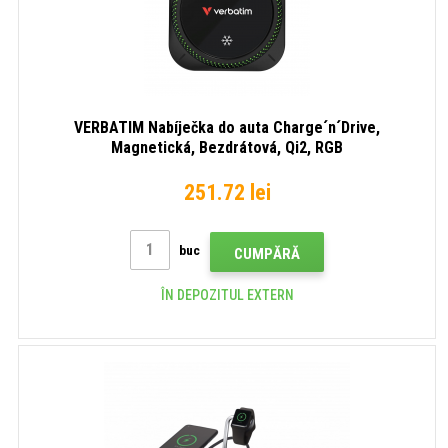
VERBATIM Nabíječka do auta Charge´n´Drive,
Magnetická, Bezdrátová, Qi2, RGB
251.72 lei
buc
CUMPĂRĂ
ÎN DEPOZITUL EXTERN