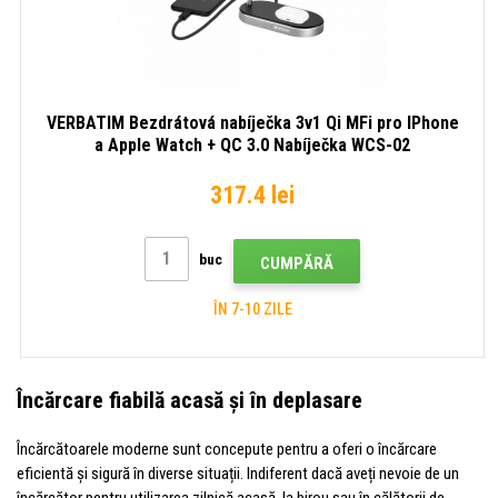
VERBATIM Bezdrátová nabíječka 3v1 Qi MFi pro IPhone
a Apple Watch + QC 3.0 Nabíječka WCS-02
317.4 lei
buc
CUMPĂRĂ
ÎN 7-10 ZILE
Încărcare fiabilă acasă și în deplasare
Încărcătoarele moderne sunt concepute pentru a oferi o încărcare
eficientă și sigură în diverse situații. Indiferent dacă aveți nevoie de un
încărcător pentru utilizarea zilnică acasă, la birou sau în călătorii de