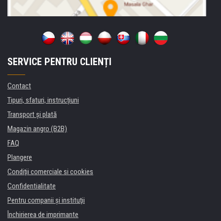
SERVICE PENTRU CLIENȚI
Contact
Tipuri, sfaturi, instrucțiuni
Transport şi plată
Magazin angro (B2B)
FAQ
Plangere
Condiţii comerciale si cookies
Confidentialitate
Pentru companii și instituţii
Închirierea de imprimante