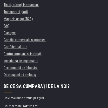
Tipuri, sfaturi, instrucțiuni
Transport şi plată
Magazin angro (B2B)
FAQ
Plangere
Condiţii comerciale si cookies
Confidentialitate
Pentru companii și instituţii
Închirierea de imprimante
Performanță de înlocuire
Odstoupení od smlouvy
DE CE SĂ CUMPĂRAȚI DE LA NOI?
Cele mai bune preţuri
preţuri
Cel mai mare
sortiment