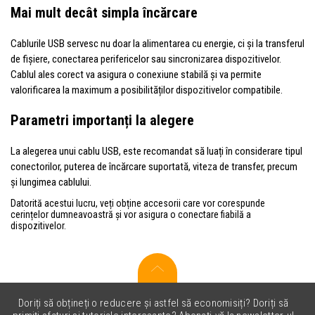
Mai mult decât simpla încărcare
Cablurile USB servesc nu doar la alimentarea cu energie, ci și la transferul
de fișiere, conectarea perifericelor sau sincronizarea dispozitivelor.
Cablul ales corect va asigura o conexiune stabilă și va permite
valorificarea la maximum a posibilităților dispozitivelor compatibile.
Parametri importanți la alegere
La alegerea unui cablu USB, este recomandat să luați în considerare tipul
conectorilor, puterea de încărcare suportată, viteza de transfer, precum
și lungimea cablului.
Datorită acestui lucru, veți obține accesorii care vor corespunde
cerințelor dumneavoastră și vor asigura o conectare fiabilă a
dispozitivelor.
Doriți să obțineți o reducere și astfel să economisiți? Doriți să