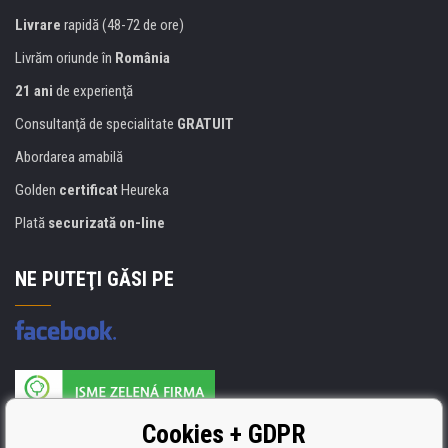
Livrare
rapidă (48-72 de ore)
Livrăm oriunde în
România
21 ani
de experienţă
Consultanţă de specialitate
GRATUIT
Abordarea amabilă
Golden
certificat
Heureka
Plată
securizată on-line
NE PUTEŢI GĂSI PE
Producătorul umpluturii de rezervă este certificat
Cookies + GDPR
ISO 9001, ISO 14001 şi STMC.