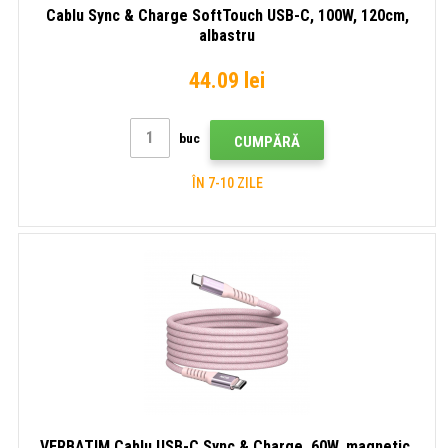
Cablu Sync & Charge SoftTouch USB-C, 100W, 120cm,
albastru
44.09 lei
buc
CUMPĂRĂ
ÎN 7-10 ZILE
VERBATIM Cablu USB-C Sync & Charge, 60W, magnetic,