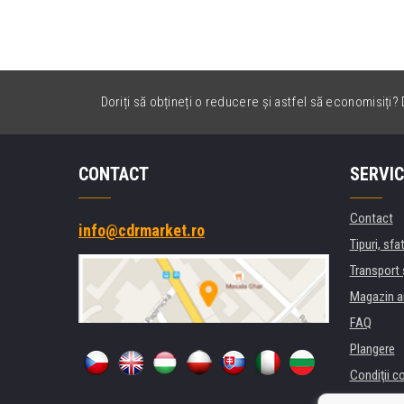
Doriți să obțineți o reducere și astfel să economisiți? D
CONTACT
SERVIC
Contact
info@cdrmarket.ro
Tipuri, sfat
Transport 
Magazin a
FAQ
Plangere
Condiţii c
Confidenti