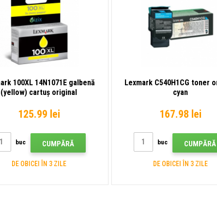
ark 100XL 14N1071E galbenă
Lexmark C540H1CG toner or
(yellow) cartuș original
cyan
125.99 lei
167.98 lei
buc
buc
CUMPĂRĂ
CUMPĂRĂ
DE OBICEI ÎN 3 ZILE
DE OBICEI ÎN 3 ZILE