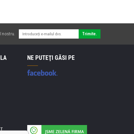
l nostru.
Trimite.
 LA
NE PUTEŢI GĂSI PE
IT