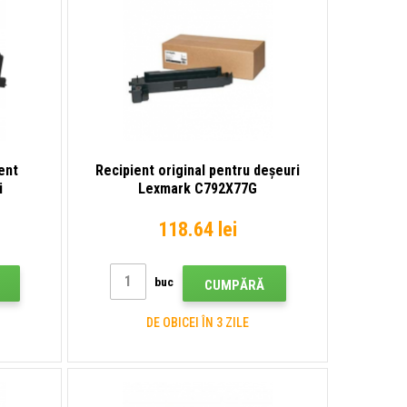
ent
Recipient original pentru deșeuri
i
Lexmark C792X77G
118.64 lei
buc
CUMPĂRĂ
DE OBICEI ÎN 3 ZILE