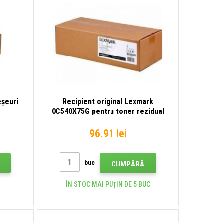
eșeuri
Recipient original Lexmark
0C540X75G pentru toner rezidual
96.91 lei
buc
CUMPĂRĂ
ÎN STOC MAI PUȚIN DE 5 BUC