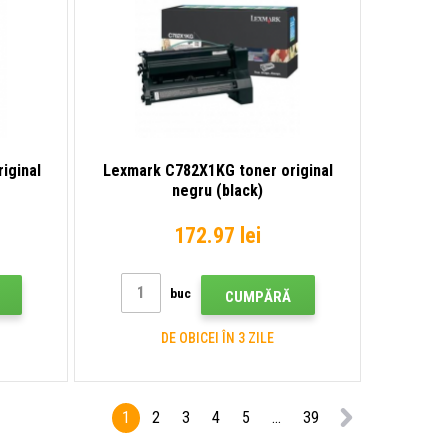
iginal
Lexmark C782X1KG toner original
negru (black)
172.97 lei
buc
CUMPĂRĂ
DE OBICEI ÎN 3 ZILE
1
2
3
4
5
...
39