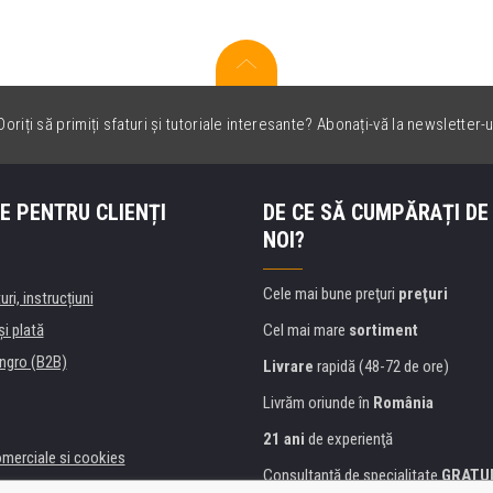
oriți să primiți sfaturi și tutoriale interesante? Abonați-vă la newsletter-u
E PENTRU CLIENȚI
DE CE SĂ CUMPĂRAȚI DE
NOI?
Cele mai bune preţuri
preţuri
uri, instrucțiuni
şi plată
Cel mai mare
sortiment
ngro (B2B)
Livrare
rapidă (48-72 de ore)
Livrăm oriunde în
România
21 ani
de experienţă
omerciale si cookies
Consultanţă de specialitate
GRATU
alitate