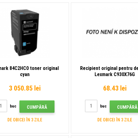
ark 84C2HC0 toner original
Recipient original pentru d
cyan
Lexmark C930X76G
3 050.85 lei
68.43 lei
buc
buc
CUMPĂRĂ
CUMPĂRĂ
DE OBICEI ÎN 3 ZILE
DE OBICEI ÎN 3 ZILE