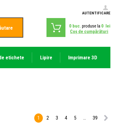
AUTENTIFICARE
0
buc.
produse la
0
lei
ăutare
Coş de cumpărături
de etichete
Lipire
Imprimare 3D
1
2
3
4
5
...
39