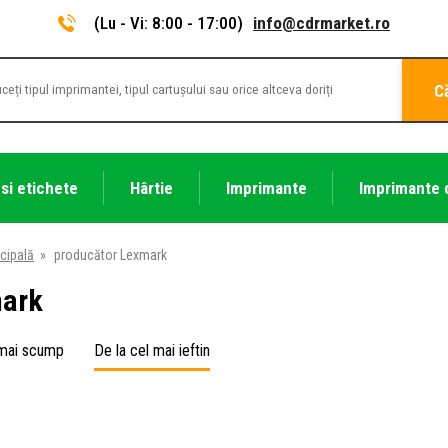
(Lu - Vi: 8:00 - 17:00)
info@cdrmarket.ro
C
 si etichete
Hârtie
Imprimante
Imprimante 
cipală
»
producător Lexmark
ark
 mai scump
De la cel mai ieftin