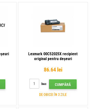
eșeuri
Lexmark 00C52025X recipient
original pentru deșeuri
86.64 lei
buc
CUMPĂRĂ
DE OBICEI ÎN 3 ZILE