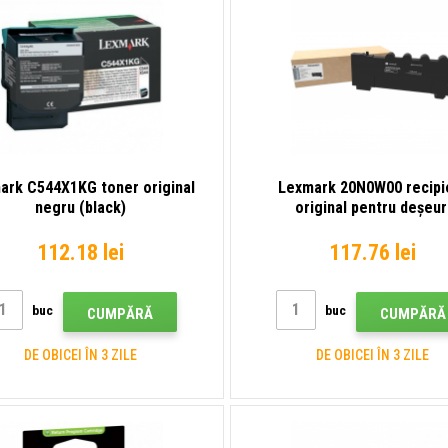
ark C544X1KG toner original
Lexmark 20N0W00 recipi
negru (black)
original pentru deșeur
112.18 lei
117.76 lei
buc
buc
CUMPĂRĂ
CUMPĂRĂ
DE OBICEI ÎN 3 ZILE
DE OBICEI ÎN 3 ZILE