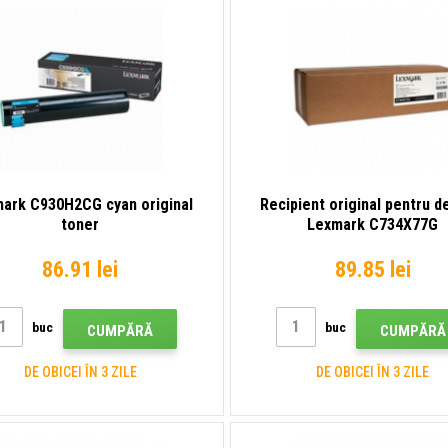
ark C930H2CG cyan original
Recipient original pentru d
toner
Lexmark C734X77G
86.91 lei
89.85 lei
buc
buc
CUMPĂRĂ
CUMPĂRĂ
DE OBICEI ÎN 3 ZILE
DE OBICEI ÎN 3 ZILE