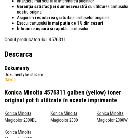
Întârziere mai scurtă la imprimarea paginilor
Garanția satisfacției dumneavoastră
cu utilizarea cartușului
nostru original
Asigurăm
reciclarea gratuită
a cartușelor originale
Eșecul cartușului în
mai puțin de 1% din cazuri
Înlocuire ușoară și rapidă
a cartușului
Codul producătorului: 4576311
Descarca
Dokumenty
Dokumenty ke stažení
Návod
Konica Minolta 4576311 galben (yellow) toner
original
pot fi utilizate în aceste imprimante
Konica Minolta
Konica Minolta
Konica Minolta
Magicolor 2300DL
Magicolor 2300
Magicolor 2300W
Konica Minolta