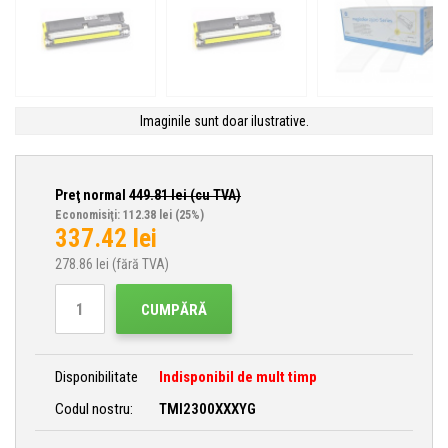
Imaginile sunt doar ilustrative.
Preţ normal
449.81
lei (cu TVA)
Economisiţi: 112.38 lei
(25%)
337.42
lei
278.86
lei (fără TVA)
CUMPĂRĂ
Disponibilitate
Indisponibil de mult timp
Codul nostru:
TMI2300XXXYG