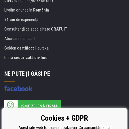
Livrare
rapidă (48-72 de ore)
Livrăm oriunde în
România
21 ani
de experienţă
Consultanţă de specialitate
GRATUIT
Abordarea amabilă
Golden
certificat
Heureka
Plată
securizată on-line
NE PUTEŢI GĂSI PE
Producătorul umpluturii de rezervă este certificat
Cookies + GDPR
ISO 9001, ISO 14001 şi STMC.
Acest site web folosește cookie-uri. Cu consimțământul