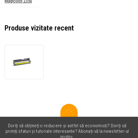
Magicolor 2350
Produse vizitate recent
Konica
Minolta
4576311
galben
(yellow)
toner
original
Doriți să obțineți o reducere și astfel să economisiți? Doriți să
primiți sfaturi și tutoriale interesante? Abonați-vă la newsletter-ul
nostru.