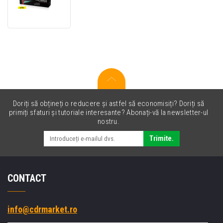
PREMIUM
toner
compatibil
pentru
OKI
46507613
galben
(yellow)
Doriți să obțineți o reducere și astfel să economisiți? Doriți să
primiți sfaturi și tutoriale interesante? Abonați-vă la newsletter-ul
nostru.
Trimite.
CONTACT
info@cdrmarket.ro