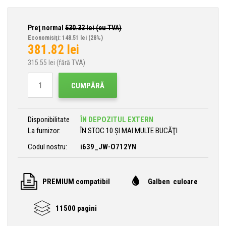
Preţ normal
530.33
lei (cu TVA)
Economisiţi: 148.51 lei
(28%)
381.82
lei
315.55
lei (fără TVA)
CUMPĂRĂ
Disponibilitate
ÎN DEPOZITUL EXTERN
La furnizor:
ÎN STOC 10 ȘI MAI MULTE BUCĂŢI
Codul nostru:
i639_JW-O712YN
PREMIUM compatibil
Galben culoare
11500 pagini