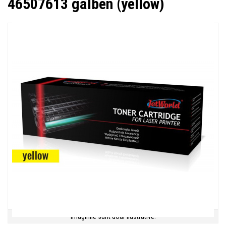
46507613 galben (yellow)
Imaginile sunt doar ilustrative.