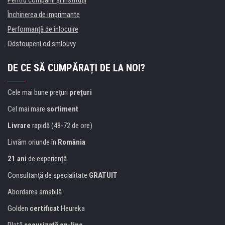
Pentru companii și instituţii
Închirierea de imprimante
Performanță de înlocuire
Odstoupení od smlouvy
DE CE SĂ CUMPĂRAȚI DE LA NOI?
Cele mai bune preţuri
preţuri
Cel mai mare
sortiment
Livrare
rapidă (48-72 de ore)
Livrăm oriunde în
România
21 ani
de experienţă
Consultanţă de specialitate
GRATUIT
Abordarea amabilă
Golden
certificat
Heureka