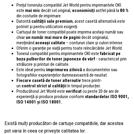
Prețul tonerului compatibil Jet World pentru imprimantele OKI
este
mai mic
decât cel original,
economisiți
astfel până la
80 %
din costurile de imprimare.
Datorită
calității sale premium
, acest casetă alternativă este
potrivit și pentru utilizatorii exigenți.
Cartușul de toner compatibil poate imprima același număr sau
chiar
un număr mai mare de pagini
decât originalul,
menținând
aceeași calitate
– contururi clare și culori intense.
Oferim o garanție pe viață pentru toate reîncărcările Jet World.
Tonerul compatibil pentru imprimantele OKI este
fabricat pe
baza pulberilor de toner japoneze de vârf
- caracterizat prin
strălucire și printuri de calitate.
Este ideal pentru
imprimarea zilnică
a documentelor sau
fotografiilor experiențelor dumneavoastră de neuitat.
Fiecare casetă de toner alternativ
trece printr-
un
control
strict al calității
în timpul producției.
Producătorul Jet World este
verificat
cu peste 20 de ani de
experiență și produce produse conform
standardelor ISO 9001,
ISO 14001
și ISO 18001.
Există mulți producători de cartușe compatibile, dar acestea
pot varia în ceea ce privește calitatea lor.