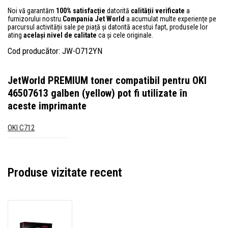
Noi vă garantăm
100% satisfacție
datorită
calității verificate
a
furnizorului nostru.
Compania Jet World
a acumulat multe experiențe pe
parcursul activității sale pe piață și datorită acestui fapt, produsele lor
ating
același nivel de calitate
ca și cele originale.
Cod producător: JW-O712YN
JetWorld PREMIUM toner compatibil pentru OKI
46507613 galben (yellow)
pot fi utilizate în
aceste imprimante
OKI C712
Produse vizitate recent
JetWorld