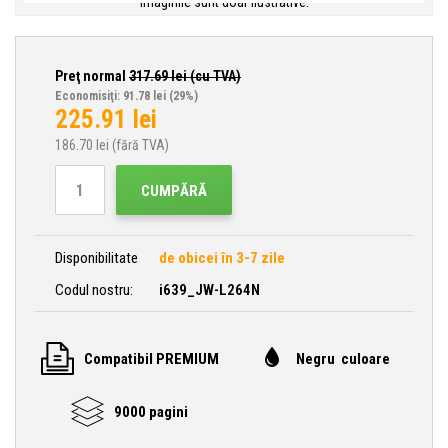
Imaginile sunt doar ilustrative.
Preţ normal
317.69
lei (cu TVA)
Economisiţi: 91.78 lei
(29%)
225.91
lei
186.70
lei (fără TVA)
CUMPĂRĂ
Disponibilitate
de obicei în 3-7 zile
Codul nostru:
i639_JW-L264N
Compatibil PREMIUM
Negru culoare
9000 pagini