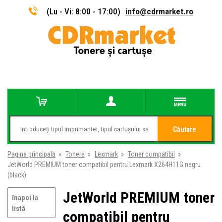
(Lu - Vi: 8:00 - 17:00)
info@cdrmarket.ro
Căutare
Pagina principală
»
Tonere
»
Lexmark
»
Toner compatibil
»
JetWorld PREMIUM toner compatibil pentru Lexmark X264H11G negru
(black)
JetWorld PREMIUM toner
înapoi la
listă
compatibil pentru