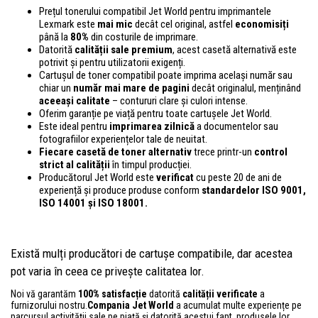
Prețul tonerului compatibil Jet World pentru imprimantele
Lexmark este
mai mic
decât cel original, astfel
economisiți
până la
80%
din costurile de imprimare.
Datorită
calității sale premium
, acest casetă alternativă este
potrivit și pentru utilizatorii exigenți.
Cartușul de toner compatibil poate imprima același număr sau
chiar un
număr mai mare de pagini
decât originalul, menținând
aceeași calitate
– contururi clare și culori intense.
Oferim garanție pe viață pentru toate cartușele Jet World.
Este ideal pentru
imprimarea zilnică
a documentelor sau
fotografiilor experiențelor tale de neuitat.
Fiecare casetă de toner alternativ
trece printr-un
control
strict al calității
în timpul producției.
Producătorul Jet World este
verificat
cu peste 20 de ani de
experiență și produce produse conform
standardelor ISO 9001,
ISO 14001
și ISO 18001.
Există mulți producători de cartușe compatibile, dar acestea
pot varia în ceea ce privește calitatea lor.
Noi vă garantăm
100% satisfacție
datorită
calității verificate
a
furnizorului nostru.
Compania Jet World
a acumulat multe experiențe pe
parcursul activității sale pe piață și datorită acestui fapt, produsele lor