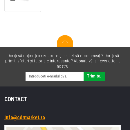
toner
compatibil
pentru
Lexmark
X264H11G
negru
(black)
Doriți să obțineți o reducere și astfel să economisiți? Doriți să
primiți sfaturi și tutoriale interesante? Abonați-vă la newsletter-ul
nostru.
Trimite.
CONTACT
info@cdrmarket.ro