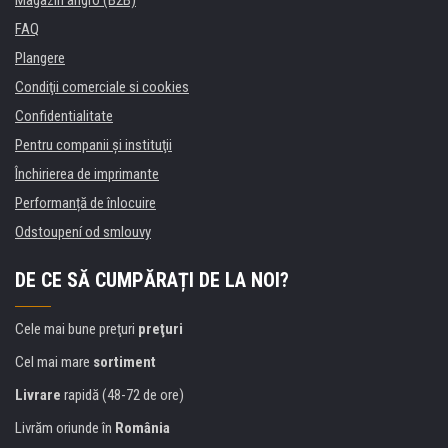
Magazin angro (B2B)
FAQ
Plangere
Condiţii comerciale si cookies
Confidentialitate
Pentru companii și instituţii
Închirierea de imprimante
Performanță de înlocuire
Odstoupení od smlouvy
DE CE SĂ CUMPĂRAȚI DE LA NOI?
Cele mai bune preţuri
preţuri
Cel mai mare
sortiment
Livrare
rapidă (48-72 de ore)
Livrăm oriunde în
România