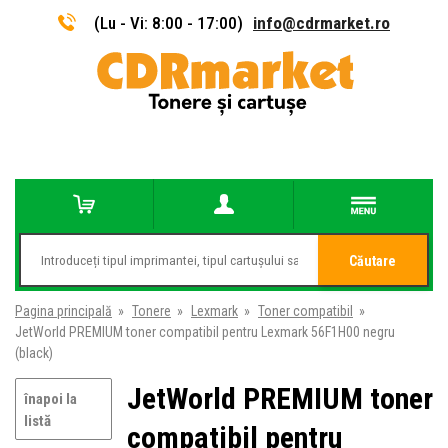
(Lu - Vi: 8:00 - 17:00)
info@cdrmarket.ro
Căutare
Pagina principală
»
Tonere
»
Lexmark
»
Toner compatibil
»
JetWorld PREMIUM toner compatibil pentru Lexmark 56F1H00 negru
(black)
JetWorld PREMIUM toner
înapoi la
listă
compatibil pentru