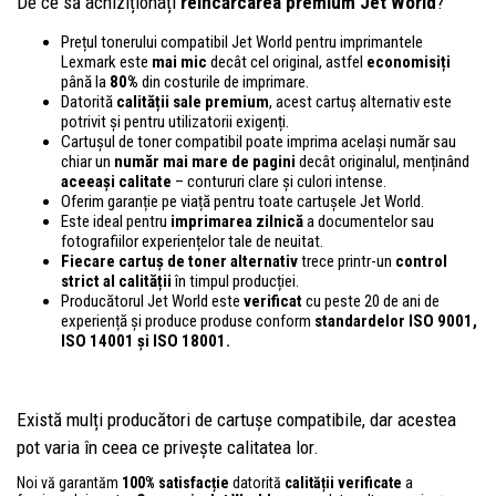
De ce să achiziționați
reîncărcarea premium Jet World
?
Prețul tonerului compatibil Jet World pentru imprimantele
Lexmark este
mai mic
decât cel original, astfel
economisiți
până la
80%
din costurile de imprimare.
Datorită
calității sale premium
, acest cartuș alternativ este
potrivit și pentru utilizatorii exigenți.
Cartușul de toner compatibil poate imprima același număr sau
chiar un
număr mai mare de pagini
decât originalul, menținând
aceeași calitate
– contururi clare și culori intense.
Oferim garanție pe viață pentru toate cartușele Jet World.
Este ideal pentru
imprimarea zilnică
a documentelor sau
fotografiilor experiențelor tale de neuitat.
Fiecare cartuș de toner alternativ
trece printr-un
control
strict al calității
în timpul producției.
Producătorul Jet World este
verificat
cu peste 20 de ani de
experiență și produce produse conform
standardelor ISO 9001,
ISO 14001
și ISO 18001.
Există mulți producători de cartușe compatibile, dar acestea
pot varia în ceea ce privește calitatea lor.
Noi vă garantăm
100% satisfacție
datorită
calității verificate
a