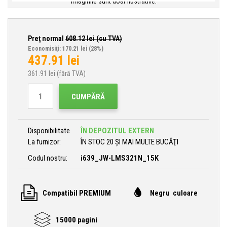
Imaginile sunt doar ilustrative.
Preţ normal
608.12
lei (cu TVA)
Economisiţi: 170.21 lei
(28%)
437.91
lei
361.91
lei (fără TVA)
CUMPĂRĂ
Disponibilitate
ÎN DEPOZITUL EXTERN
La furnizor:
ÎN STOC 20 ȘI MAI MULTE BUCĂŢI
Codul nostru:
i639_JW-LMS321N_15K
Compatibil PREMIUM
Negru culoare
15000 pagini