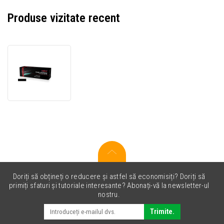
Produse vizitate recent
JetWorld
PREMIUM
toner
compatibil
pentru
Lexmark
56F1H00
negru
(black)
Doriți să obțineți o reducere și astfel să economisiți? Doriți să
primiți sfaturi și tutoriale interesante? Abonați-vă la newsletter-ul
nostru.
Trimite.