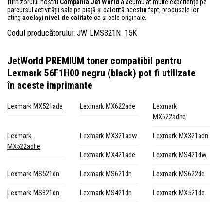
furnizorului nostru.
Compania Jet World
a acumulat multe experiențe pe
parcursul activității sale pe piață și datorită acestui fapt, produsele lor
ating
același nivel de calitate
ca și cele originale.
Codul producătorului: JW-LMS321N_15K
JetWorld PREMIUM toner compatibil pentru
Lexmark 56F1H00 negru (black)
pot fi utilizate
în aceste imprimante
Lexmark MX521ade
Lexmark MX622ade
Lexmark
MX622adhe
Lexmark
Lexmark MX321adw
Lexmark MX321adn
MX522adhe
Lexmark MX421ade
Lexmark MS421dw
Lexmark MS521dn
Lexmark MS621dn
Lexmark MS622de
Lexmark MS321dn
Lexmark MS421dn
Lexmark MX521de