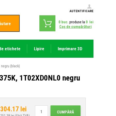
AUTENTIFICARE
0
buc.
produse la
0
lei
ăutare
Coş de cumpărături
de etichete
Lipire
Imprimare 3D
negru (black)
-8375K, 1T02XD0NL0 negru
304.17
lei
CUMPĂRĂ
251.38
lei (fără TVA)