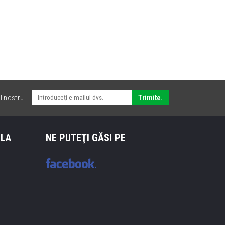
l nostru.
Trimite.
 LA
NE PUTEŢI GĂSI PE