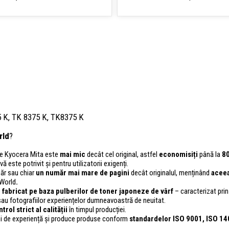
 K, TK 8375 K, TK8375 K
rld
?
ele Kyocera Mita este
mai mic
decât cel original, astfel
economisiți
până la
8
ă este potrivit și pentru utilizatorii exigenți.
ăr sau chiar
un număr mai mare de pagini
decât originalul, menținând
aceea
 World
.
e
fabricat pe baza pulberilor de toner japoneze de vârf
– caracterizat prin 
u fotografiilor experiențelor dumneavoastră de neuitat.
ntrol
strict al calității
în timpul producției.
i de experiență și produce produse conform
standardelor ISO 9001, ISO 1