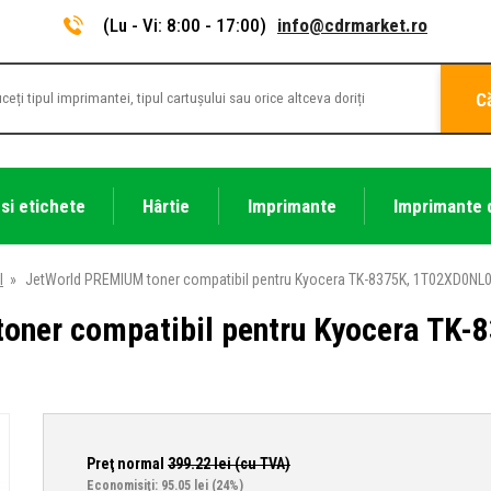
(Lu - Vi: 8:00 - 17:00)
info@cdrmarket.ro
C
 si etichete
Hârtie
Imprimante
Imprimante 
l
»
JetWorld PREMIUM toner compatibil pentru Kyocera TK-8375K, 1T02XD0NL0 
oner compatibil pentru Kyocera TK
Preţ normal
399.22
lei (cu TVA)
Economisiţi: 95.05 lei
(24%)