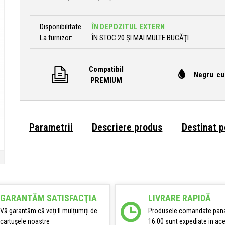
Disponibilitate
ÎN DEPOZITUL EXTERN
La furnizor:
ÎN STOC 20 ȘI MAI MULTE BUCĂŢI
Compatibil
Negru cu
PREMIUM
Parametrii
Descriere produs
Destinat 
GARANTĂM SATISFACŢIA
LIVRARE RAPIDĂ
Vă garantăm că veți fi mulțumiți de
Produsele comandate pana
cartușele noastre
16:00 sunt expediate in ace