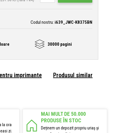
Codul nostru:
i639_JWC-K8375BN
loare
30000 pagini
pentru imprimante
Produsul similar
MAI MULT DE 50.000
PRODUSE ÎN STOC
 la ora
Deținem un depozit propriu uriaș și
easi zi.