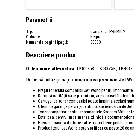
Parametrii
Tip:
Compatibil PREMIUM
Culoare:
Negru
Număr de pagini [pag.]:
30000
Descriere produs
O denumire alternativa
: TK8375K, TK 8375K, TK-8375
De ce să achiziționați
reîncărcarea premium Jet Wo
Prețul tonerului compatibil Jet World pentru imprimant
Datorită
calității sale premium
, acest casetă alternativ
Cartușul de toner compatibil poate imprima același num
Oferim o garanție pe viață pentru toate reîncărcările Jet
Toner compatibil pentru imprimantele Kyocera Mita est
Este ideal pentru
imprimarea zilnică
a documentelor sa
Fiecare casetă de toner alternativ
trece printr-un
co
Producătorul Jet World este
verificat
cu peste 20 de an