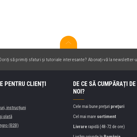
oriți să primiți sfaturi și tutoriale interesante? Abonați-vă la newsletter-u
E PENTRU CLIENȚI
DE CE SĂ CUMPĂRAȚI DE
NOI?
Cele mai bune preţuri
preţuri
uri, instrucțiuni
şi plată
Cel mai mare
sortiment
ngro (B2B)
Livrare
rapidă (48-72 de ore)
Livrăm oriunde în
România