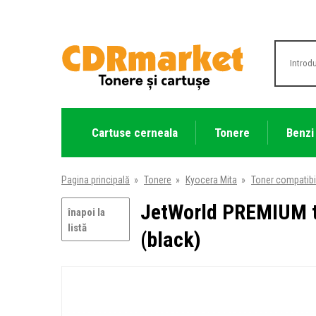
Cartuse cerneala
Tonere
Benzi
Pagina principală
»
Tonere
»
Kyocera Mita
»
Toner compatibi
JetWorld PREMIUM t
înapoi la
listă
(black)