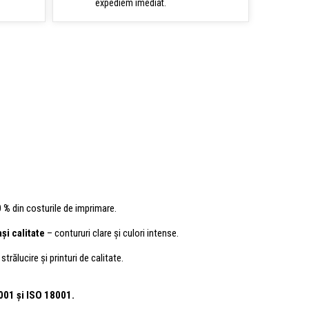
expediem imediat.
0 %
din costurile de imprimare.
și calitate
– contururi clare și culori intense.
strălucire și printuri de calitate.
4001
și ISO 18001.