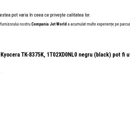
stea pot varia în ceea ce privește calitatea lor.
furnizorului nostru.
Compania Jet World
a acumulat multe experiențe pe parcursul
 Kyocera TK-8375K, 1T02XD0NL0 negru (black)
pot fi 