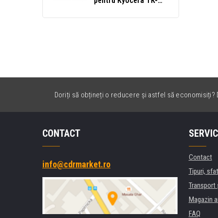
pentru Kyocera TK-
8375K, 1T02XD0NL0
negru (black)
Doriți să obțineți o reducere și astfel să economisiți? D
CONTACT
SERVIC
Contact
info@cdrmarket.ro
Tipuri, sfat
Transport 
Magazin a
FAQ