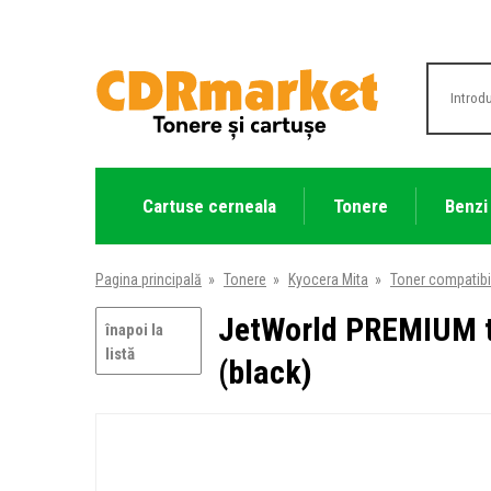
Cartuse cerneala
Tonere
Benzi
Pagina principală
»
Tonere
»
Kyocera Mita
»
Toner compatibi
JetWorld PREMIUM t
înapoi la
listă
(black)