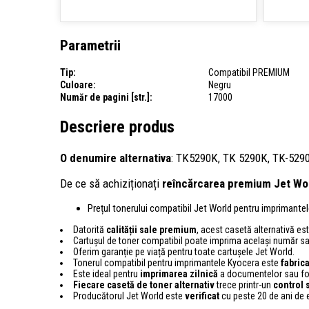
Parametrii
Tip:
Compatibil PREMIUM
Culoare:
Negru
Număr de pagini [str.]:
17000
Descriere produs
O denumire alternativa
: TK5290K, TK 5290K, TK-5290
De ce să achiziționați
reîncărcarea premium Jet Wo
Prețul tonerului compatibil Jet World pentru imprimant
Datorită
calității sale premium
, acest casetă alternativă este
Cartușul de toner compatibil poate imprima același număr s
Oferim garanție pe viață pentru toate cartușele Jet World.
Tonerul compatibil pentru imprimantele Kyocera este
fabric
Este ideal pentru
imprimarea zilnică
a documentelor sau fot
Fiecare casetă de toner alternativ
trece printr-un
control
s
Producătorul Jet World este
verificat
cu peste 20 de ani de