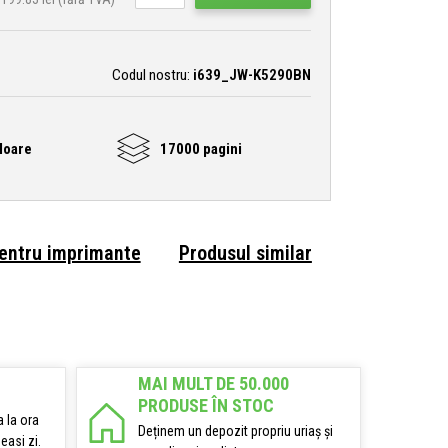
Codul nostru:
i639_JW-K5290BN
loare
17000 pagini
pentru imprimante
Produsul similar
MAI MULT DE 50.000
PRODUSE ÎN STOC
 la ora
Deținem un depozit propriu uriaș și
easi zi.