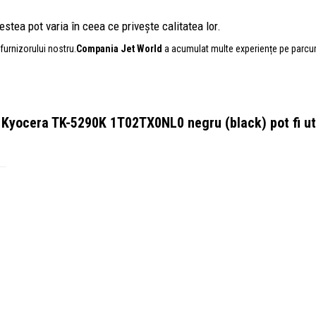
stea pot varia în ceea ce privește calitatea lor.
furnizorului nostru.
Compania Jet World
a acumulat multe experiențe pe parcursul
 Kyocera TK-5290K 1T02TX0NL0 negru (black)
pot fi u