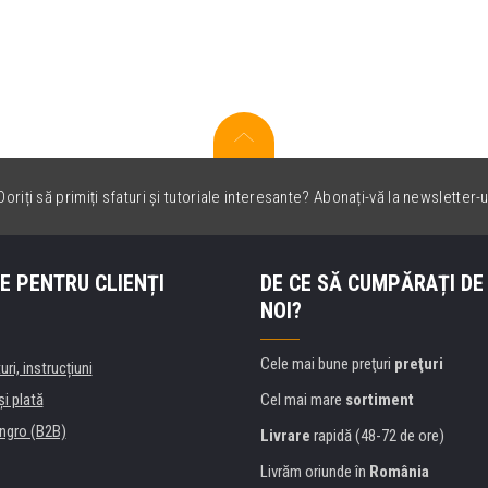
oriți să primiți sfaturi și tutoriale interesante? Abonați-vă la newsletter-u
E PENTRU CLIENȚI
DE CE SĂ CUMPĂRAȚI DE
NOI?
Cele mai bune preţuri
preţuri
uri, instrucțiuni
şi plată
Cel mai mare
sortiment
ngro (B2B)
Livrare
rapidă (48-72 de ore)
Livrăm oriunde în
România