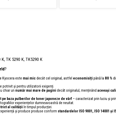
 K, TK 5290 K, TK5290 K
rld
?
ele Kyocera este
mai mic
decât cel original, astfel
economisiți
până la
80 %
di
 potrivit și pentru utilizatorii exigenți.
au chiar un
număr mai mare de pagini
decât originalul, menținând
aceeași cali
at pe baza pulberilor de toner japoneze de vârf
– caracterizat prin luciu și prin
ografiilor experiențelor dumneavoastră de neuitat.
trict al calității
în timpul producției.
 experiență și produce produse conform
standardelor ISO 9001, ISO 14001
și 