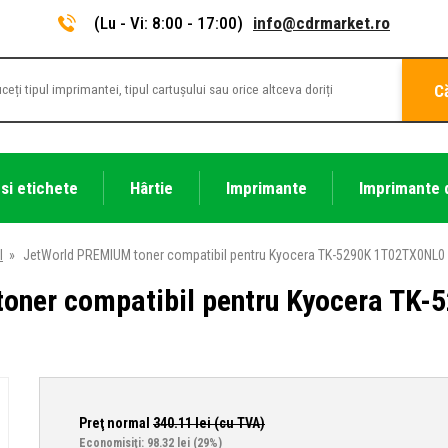
(Lu - Vi: 8:00 - 17:00)
info@cdrmarket.ro
C
 si etichete
Hârtie
Imprimante
Imprimante 
l
»
JetWorld PREMIUM toner compatibil pentru Kyocera TK-5290K 1T02TX0NL0 
oner compatibil pentru Kyocera TK
Preţ normal
340.11
lei (cu TVA)
Economisiţi: 98.32 lei
(29%)