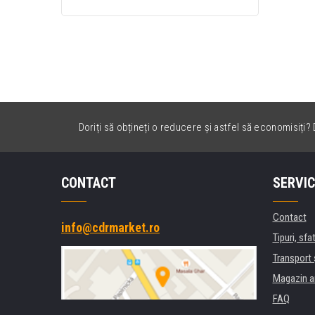
5290K 1T02TX0NL0
negru (black)
Doriți să obțineți o reducere și astfel să economisiți? D
CONTACT
SERVIC
Contact
info@cdrmarket.ro
Tipuri, sfat
Transport 
Magazin a
FAQ