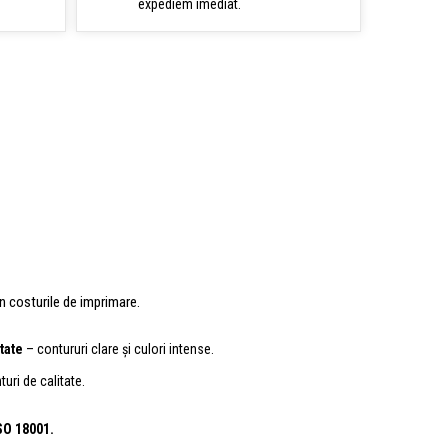
expediem imediat.
n costurile de imprimare.
tate
– contururi clare și culori intense.
turi de calitate.
ISO 18001.