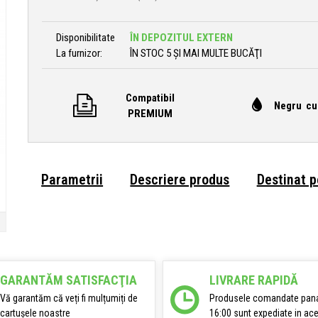
Disponibilitate
ÎN DEPOZITUL EXTERN
La furnizor:
ÎN STOC 5 ȘI MAI MULTE BUCĂŢI
Compatibil
Negru cu
PREMIUM
Parametrii
Descriere produs
Destinat 
GARANTĂM SATISFACŢIA
LIVRARE RAPIDĂ
Vă garantăm că veți fi mulțumiți de
Produsele comandate pana
cartușele noastre
16:00 sunt expediate in ace