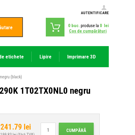
AUTENTIFICARE
0
buc.
produse la
0
lei
ăutare
Coş de cumpărături
de etichete
Lipire
Imprimare 3D
negru (black)
-5290K 1T02TX0NL0 negru
241.79
lei
CUMPĂRĂ
199.83
lei (fără TVA)