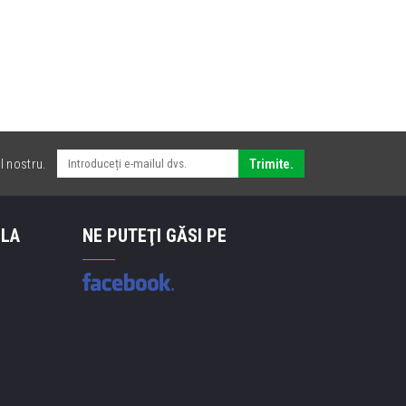
l nostru.
Trimite.
 LA
NE PUTEŢI GĂSI PE