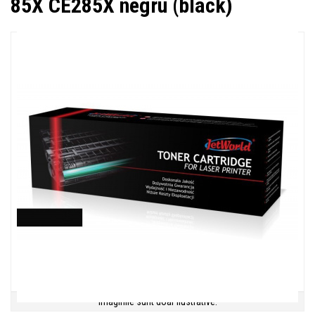
85X CE285X negru (black)
Imaginile sunt doar ilustrative.