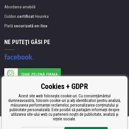
Abordarea amabilă
Golden
certificat
Heureka
Plată
securizată on-line
NE PUTEŢI GĂSI PE
Producătorul umpluturii de rezervă este certificat
Cookies + GDPR
ISO 9001, ISO 14001 şi STMC.
Acest site web folosește cookie-uri. Cu consimțământul
dumneavoastră, folosim cookie-uri și alți identificatori pentru analiză,
măsurarea performanței reclamelor, personalizarea conținutului și
publicitate personalizată. Este posibil să partajăm informații despre
utilizarea site-ului web cu partenerii noștri de publicitate, analiză și
rețele sociale.
Ecommerce solutions
BINARGON.cz