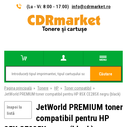
(Lu - Vi: 8:00 - 17:00)
info@cdrmarket.ro
Căutare
Pagina principală
»
Tonere
»
HP
»
Toner compatibil
»
JetWorld PREMIUM toner compatibil pentru HP 85X CE285X negru (black)
JetWorld PREMIUM toner
înapoi la
listă
compatibil pentru HP