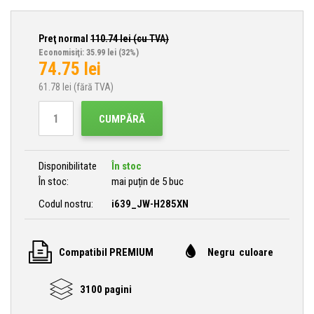
Preţ normal
110.74
lei (cu TVA)
Economisiţi: 35.99 lei
(32%)
74.75
lei
61.78
lei (fără TVA)
CUMPĂRĂ
Disponibilitate
În stoc
În stoc:
mai puțin de 5 buc
Codul nostru:
i639_JW-H285XN
Compatibil PREMIUM
Negru culoare
3100 pagini