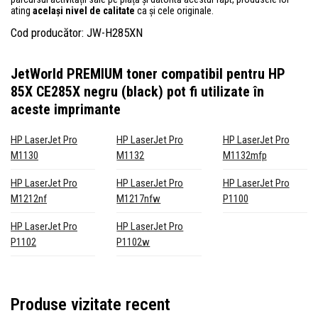
ating
același nivel de calitate
ca și cele originale.
Cod producător: JW-H285XN
JetWorld PREMIUM toner compatibil pentru HP
85X CE285X negru (black)
pot fi utilizate în
aceste imprimante
HP LaserJet Pro
HP LaserJet Pro
HP LaserJet Pro
M1130
M1132
M1132mfp
HP LaserJet Pro
HP LaserJet Pro
HP LaserJet Pro
M1212nf
M1217nfw
P1100
HP LaserJet Pro
HP LaserJet Pro
P1102
P1102w
Produse vizitate recent