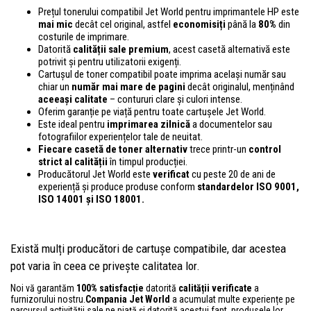
Prețul tonerului compatibil Jet World pentru imprimantele HP este
mai mic
decât cel original, astfel
economisiți
până la
80%
din
costurile de imprimare.
Datorită
calității sale premium
, acest casetă alternativă este
potrivit și pentru utilizatorii exigenți.
Cartușul de toner compatibil poate imprima același număr sau
chiar un
număr mai mare de pagini
decât originalul, menținând
aceeași calitate
– contururi clare și culori intense.
Oferim garanție pe viață pentru toate cartușele Jet World.
Este ideal pentru
imprimarea zilnică
a documentelor sau
fotografiilor experiențelor tale de neuitat.
Fiecare casetă de toner alternativ
trece printr-un
control
strict al calității
în timpul producției.
Producătorul Jet World este
verificat
cu peste 20 de ani de
experiență și produce produse conform
standardelor ISO 9001,
ISO 14001
și ISO 18001.
Există mulți producători de cartușe compatibile, dar acestea
pot varia în ceea ce privește calitatea lor.
Noi vă garantăm
100% satisfacție
datorită
calității verificate
a
furnizorului nostru.
Compania Jet World
a acumulat multe experiențe pe
parcursul activității sale pe piață și datorită acestui fapt, produsele lor