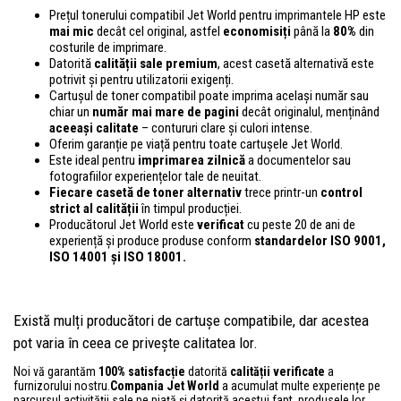
Prețul tonerului compatibil Jet World pentru imprimantele HP este
mai mic
decât cel original, astfel
economisiți
până la
80%
din
costurile de imprimare.
Datorită
calității sale premium
, acest casetă alternativă este
potrivit și pentru utilizatorii exigenți.
Cartușul de toner compatibil poate imprima același număr sau
chiar un
număr mai mare de pagini
decât originalul, menținând
aceeași calitate
– contururi clare și culori intense.
Oferim garanție pe viață pentru toate cartușele Jet World.
Este ideal pentru
imprimarea zilnică
a documentelor sau
fotografiilor experiențelor tale de neuitat.
Fiecare casetă de toner alternativ
trece printr-un
control
strict al calității
în timpul producției.
Producătorul Jet World este
verificat
cu peste 20 de ani de
experiență și produce produse conform
standardelor ISO 9001,
ISO 14001
și ISO 18001.
Există mulți producători de cartușe compatibile, dar acestea
pot varia în ceea ce privește calitatea lor.
Noi vă garantăm
100% satisfacție
datorită
calității verificate
a
furnizorului nostru.
Compania Jet World
a acumulat multe experiențe pe
parcursul activității sale pe piață și datorită acestui fapt, produsele lor