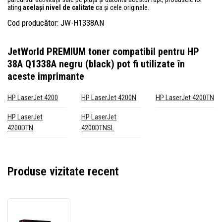
ating
același nivel de calitate
ca și cele originale.
Cod producător: JW-H1338AN
JetWorld PREMIUM toner compatibil pentru HP
38A Q1338A negru (black)
pot fi utilizate în
aceste imprimante
HP LaserJet 4200
HP LaserJet 4200N
HP LaserJet 4200TN
HP LaserJet
HP LaserJet
4200DTN
4200DTNSL
Produse vizitate recent
JetWorld