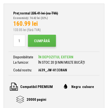
Preţ normal
235.41
lei (cu TVA)
Economisiţi: 74.42 lei
(32%)
160.99
lei
133.05
lei (fără TVA)
CUMPĂRĂ
Disponibilitate
ÎN DEPOZITUL EXTERN
La furnizor:
ÎN STOC 20 ȘI MAI MULTE BUCĂŢI
Codul nostru:
i639_JW-H1338AN
Compatibil PREMIUM
Negru culoare
20000 pagini