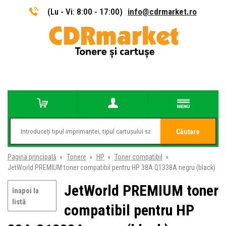
(Lu - Vi: 8:00 - 17:00)
info@cdrmarket.ro
Căutare
Pagina principală
»
Tonere
»
HP
»
Toner compatibil
»
JetWorld PREMIUM toner compatibil pentru HP 38A Q1338A negru (black)
JetWorld PREMIUM toner
înapoi la
listă
compatibil pentru HP