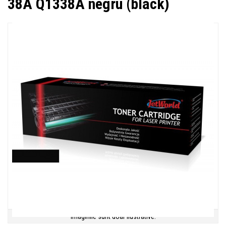
38A Q1338A negru (black)
Imaginile sunt doar ilustrative.