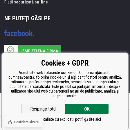
Plată
securizată on-line
NE PUTEŢI GĂSI PE
Producătorul umpluturii de rezervă este certificat
Cookies + GDPR
ISO 9001, ISO 14001 şi STMC.
Acest site web folosește cookie-uri. Cu consimțământul
dumneavoastră, folosim cookie-uri și alți identificatori pentru analiză,
măsurarea performanței reclamelor, personalizarea conținutului și
publicitate personalizată. Este posibil să partajăm informații despre
utilizarea site-ului web cu partenerii noștri de publicitate, analiză și
rețele sociale.
Ecommerce solutions
BINARGON.cz
Respinge totul
OK
Setări detaliate cu explicații pot fi găsite aici
Confidențialitate
© Toate drepturile rezervate CDRmarket.ro
Tonere şi cartuşe