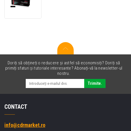
PREMIUM
toner
compatibil
pentru
HP
38A
Q1338A
negru
(black)
Doriți să obțineți o reducere și astfel să economisiți? Doriți să
primiți sfaturi și tutoriale interesante? Abonați-vă la newsletter-ul
nostru.
Trimite.
CONTACT
info@cdrmarket.ro