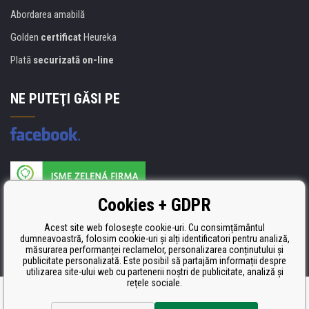
Abordarea amabilă
Golden
certificat
Heureka
Plată
securizată on-line
NE PUTEŢI GĂSI PE
Producătorul umpluturii de rezervă este certificat
Cookies + GDPR
ISO 9001, ISO 14001 şi STMC.
Acest site web folosește cookie-uri. Cu consimțământul
dumneavoastră, folosim cookie-uri și alți identificatori pentru analiză,
măsurarea performanței reclamelor, personalizarea conținutului și
publicitate personalizată. Este posibil să partajăm informații despre
utilizarea site-ului web cu partenerii noștri de publicitate, analiză și
rețele sociale.
Ecommerce solutions
BINARGON.cz