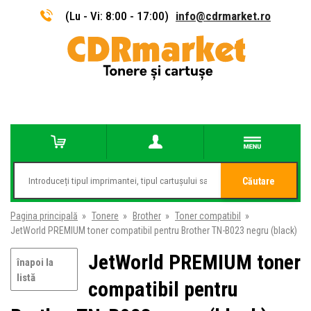
(Lu - Vi: 8:00 - 17:00)
info@cdrmarket.ro
Căutare
Pagina principală
»
Tonere
»
Brother
»
Toner compatibil
»
JetWorld PREMIUM toner compatibil pentru Brother TN-B023 negru (black)
JetWorld PREMIUM toner
înapoi la
listă
compatibil pentru