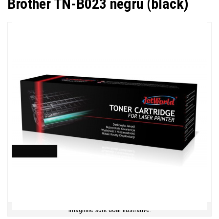
Brother TN-B023 negru (black)
Imaginile sunt doar ilustrative.