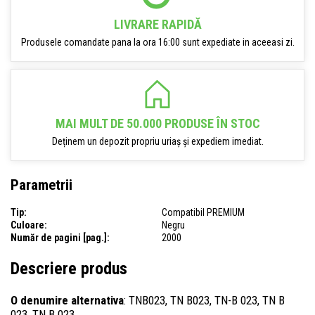
LIVRARE RAPIDĂ
Produsele comandate pana la ora 16:00 sunt expediate in aceeasi zi.
MAI MULT DE 50.000 PRODUSE ÎN STOC
Deținem un depozit propriu uriaș și expediem imediat.
Parametrii
Tip:
Compatibil PREMIUM
Culoare:
Negru
Număr de pagini [pag.]:
2000
Descriere produs
O denumire alternativa
: TNB023, TN B023, TN-B 023, TN B
023, TN B 023