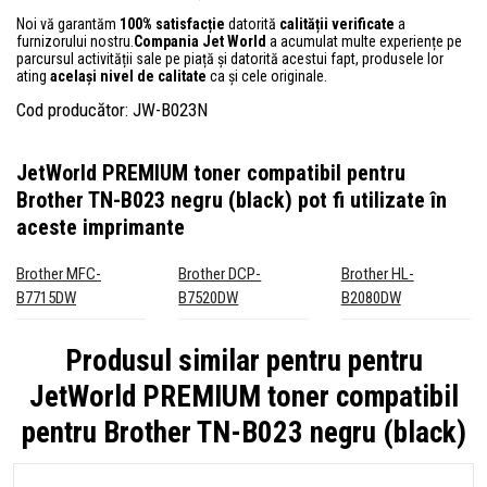
Noi vă garantăm
100% satisfacție
datorită
calității verificate
a
furnizorului nostru.
Compania Jet World
a acumulat multe experiențe pe
parcursul activității sale pe piață și datorită acestui fapt, produsele lor
ating
același nivel de calitate
ca și cele originale.
Cod producător: JW-B023N
JetWorld PREMIUM toner compatibil pentru
Brother TN-B023 negru (black)
pot fi utilizate în
aceste imprimante
Brother MFC-
Brother DCP-
Brother HL-
B7715DW
B7520DW
B2080DW
Produsul similar pentru pentru
JetWorld PREMIUM toner compatibil
pentru Brother TN-B023 negru (black)