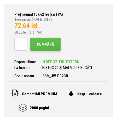
Preţ normal
107.62
lei (cu TVA)
Economisiţi: 34.98 lei
(33%)
72.64
lei
60.03
lei (fără TVA)
CUMPĂRĂ
Disponibilitate
ÎN DEPOZITUL EXTERN
La furnizor:
ÎN STOC 20 ȘI MAI MULTE BUCĂŢI
Codul nostru:
i639_JW-B023N
Compatibil PREMIUM
Negru culoare
2000 pagini