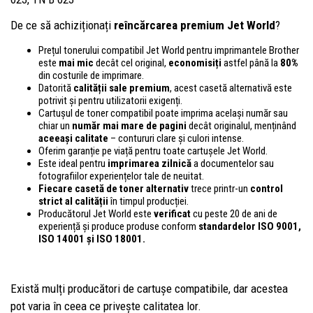
De ce să achiziționați
reîncărcarea premium Jet World
?
Prețul tonerului compatibil Jet World pentru imprimantele Brother
este
mai mic
decât cel original,
economisiți
astfel până la
80%
din costurile de imprimare.
Datorită
calității sale premium
, acest casetă alternativă este
potrivit și pentru utilizatorii exigenți.
Cartușul de toner compatibil poate imprima același număr sau
chiar un
număr mai mare de pagini
decât originalul, menținând
aceeași calitate
– contururi clare și culori intense.
Oferim garanție pe viață pentru toate cartușele Jet World.
Este ideal pentru
imprimarea zilnică
a documentelor sau
fotografiilor experiențelor tale de neuitat.
Fiecare casetă de toner alternativ
trece printr-un
control
strict al calității
în timpul producției.
Producătorul Jet World este
verificat
cu peste 20 de ani de
experiență și produce produse conform
standardelor ISO 9001,
ISO 14001
și ISO 18001.
Există mulți producători de cartușe compatibile, dar acestea
pot varia în ceea ce privește calitatea lor.