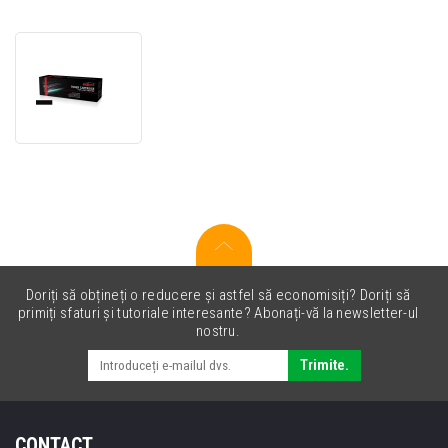
JetWorld
PREMIUM
toner
compatibil
pentru
Brother
TN-
B023
negru
(black)
Doriți să obțineți o reducere și astfel să economisiți? Doriți să
primiți sfaturi și tutoriale interesante? Abonați-vă la newsletter-ul
nostru.
Trimite.
CONTACT