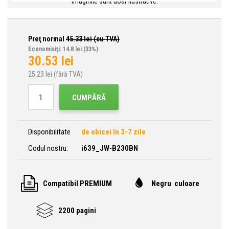
Imaginile sunt doar ilustrative.
Preţ normal
45.33
lei (cu TVA)
Economisiţi: 14.8 lei
(33%)
30.53
lei
25.23
lei (fără TVA)
CUMPĂRĂ
Disponibilitate
de obicei în 3-7 zile
Codul nostru:
i639_JW-B230BN
Compatibil PREMIUM
Negru culoare
2200 pagini