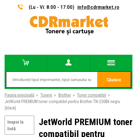
(Lu - Vi: 8:00 - 17:00)
info@cdrmarket.ro
Căutare
Pagina principală
»
Tonere
»
Brother
»
Toner compatibil
»
JetWorld PREMIUM toner compatibil pentru Brother TN-230Bk negru
(black)
JetWorld PREMIUM toner
înapoi la
listă
compatibil pentru