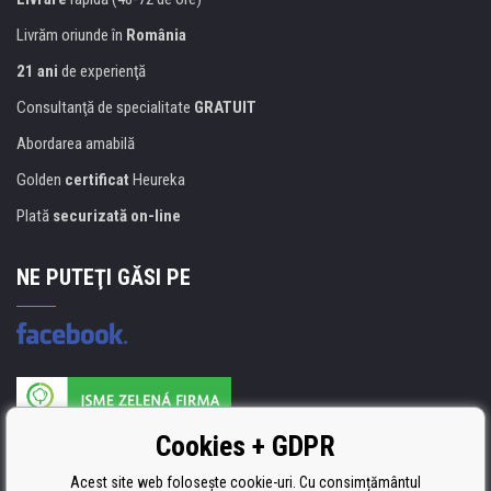
Livrăm oriunde în
România
21 ani
de experienţă
Consultanţă de specialitate
GRATUIT
Abordarea amabilă
Golden
certificat
Heureka
Plată
securizată on-line
NE PUTEŢI GĂSI PE
Producătorul umpluturii de rezervă este certificat
Cookies + GDPR
ISO 9001, ISO 14001 şi STMC.
Acest site web folosește cookie-uri. Cu consimțământul