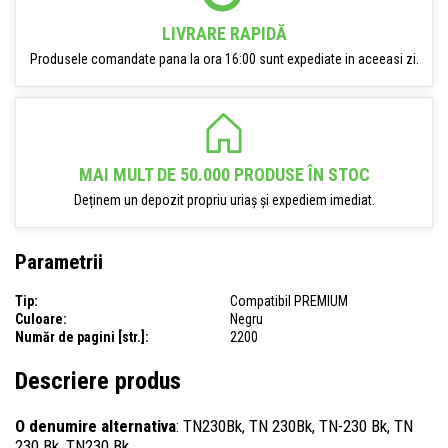
LIVRARE RAPIDĂ
Produsele comandate pana la ora 16:00 sunt expediate in aceeasi zi.
MAI MULT DE 50.000 PRODUSE ÎN STOC
Deținem un depozit propriu uriaș și expediem imediat.
Parametrii
Tip:
Compatibil PREMIUM
Culoare:
Negru
Număr de pagini [str.]:
2200
Descriere produs
O denumire alternativa
: TN230Bk, TN 230Bk, TN-230 Bk, TN
230 Bk, TN230 Bk