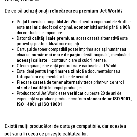
De ce să achiziționați
reîncărcarea premium Jet World
?
Prețul tonerului compatibil Jet World pentru imprimantele Brother
este
mai mic
decât cel original,
economisiți
astfel până la
80%
din costurile de imprimare.
Datorită
calității sale premium
, acest casetă alternativă este
potrivit și pentru utilizatorii exigenți.
Cartușul de toner compatibil poate imprima același număr sau
chiar un
număr mai mare de pagini
decât originalul, menținând
aceeași calitate
– contururi clare și culori intense.
Oferim garanție pe viață pentru toate cartușele Jet World.
Este ideal pentru
imprimarea zilnică
a documentelor sau
fotografiilor experiențelor tale de neuitat.
Fiecare casetă de toner alternativ
trece printr-un
control
strict al calității
în timpul producției.
Producătorul Jet World este
verificat
cu peste 20 de ani de
experiență și produce produse conform
standardelor ISO 9001,
ISO 14001
și ISO 18001.
Există mulți producători de cartușe compatibile, dar acestea
pot varia în ceea ce privește calitatea lor.