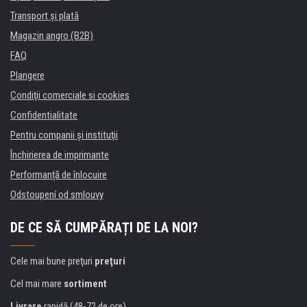
Transport şi plată
Magazin angro (B2B)
FAQ
Plangere
Condiţii comerciale si cookies
Confidentialitate
Pentru companii și instituţii
Închirierea de imprimante
Performanță de înlocuire
Odstoupení od smlouvy
DE CE SĂ CUMPĂRAȚI DE LA NOI?
Cele mai bune preţuri
preţuri
Cel mai mare
sortiment
Livrare
rapidă (48-72 de ore)