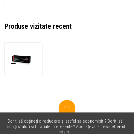
Produse vizitate recent
JetWorld
PREMIUM
toner
compatibil
pentru
Brother
TN-
230Bk
negru
(black)
Doriți să obțineți o reducere și astfel să economisiți? Doriți să
primiți sfaturi și tutoriale interesante? Abonați-vă la newsletter-ul
nostru.