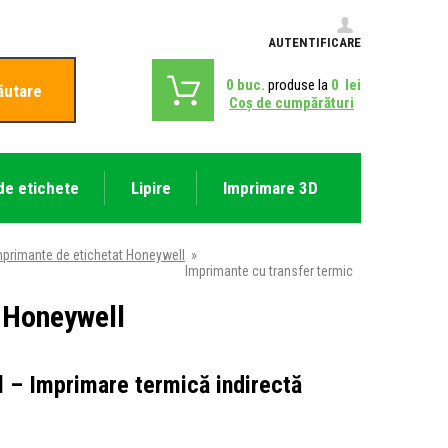
AUTENTIFICARE
0
buc.
produse la
0
lei
ăutare
Coş de cumpărături
de etichete
Lipire
Imprimare 3D
mprimante de etichetat Honeywell
»
Imprimante cu transfer termic
 Honeywell
l – Imprimare termică indirectă