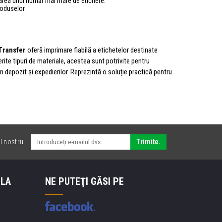
area unui număr mai mare de etichete.
roduselor.
Transfer
oferă imprimare fiabilă a etichetelor destinate
diferite tipuri de materiale, acestea sunt potrivite pentru
in depozit și expedierilor. Reprezintă o soluție practică pentru
l nostru.
Trimite.
 LA
NE PUTEŢI GĂSI PE