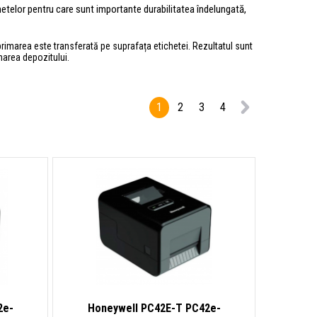
chetelor pentru care sunt importante durabilitatea îndelungată,
mprimarea este transferată pe suprafața etichetei. Rezultatul sunt
onarea depozitului.
1
2
3
4
2e-
Honeywell PC42E-T PC42e-