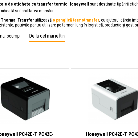
ele de etichete cu transfer termic Honeywell
sunt destinate tipăririi eti
a ridicată și fiabilitatea marcării.
a
Thermal Transfer
utilizează
o panglică termotransfer
, cu ajutorul căreia i
zistente, potrivite pentru utilizare pe termen lung în logistică, producție și gesti
 mai scump
De la cel mai ieftin
oneywell PC42E-T PC42E-
Honeywell PC42E-T PC4