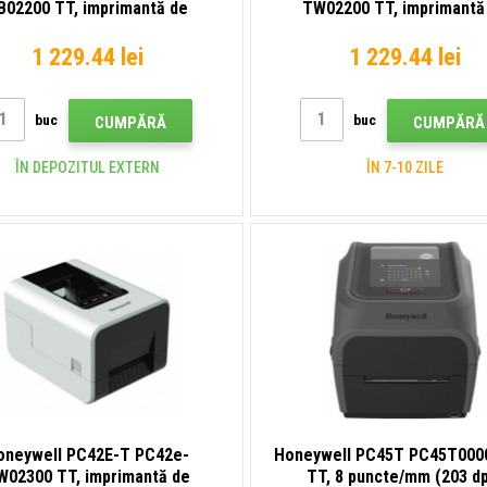
B02200 TT, imprimantă de
TW02200 TT, imprimantă
hete, 8 puncte/mm (203 dpi),
etichete, 8 puncte/mm (203
USB, Ethernet, negru
USB, Ethernet, alb
1 229.44 lei
1 229.44 lei
buc
buc
CUMPĂRĂ
CUMPĂRĂ
ÎN DEPOZITUL EXTERN
ÎN 7-10 ZILE
oneywell PC42E-T PC42e-
Honeywell PC45T PC45T000
W02300 TT, imprimantă de
TT, 8 puncte/mm (203 dp