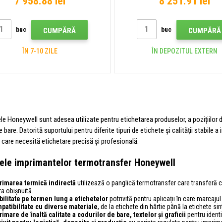
7 958.88 lei
8 251.91 lei
Ethernet
buc
buc
CUMPĂRĂ
CUMPĂRĂ
ÎN 7-10 ZILE
ÎN DEPOZITUL EXTERN
e Honeywell sunt adesea utilizate pentru etichetarea produselor, a pozițiilor din
e bare. Datorită suportului pentru diferite tipuri de etichete și calității stabile
care necesită etichetare precisă și profesională.
ele imprimantelor termotransfer Honeywell
rimarea termică indirectă
utilizează o panglică termotransfer care transferă cu
a obișnuită.
ibilitate pe termen lung a etichetelor
potrivită pentru aplicații în care marcaj
patibilitate cu diverse materiale
, de la etichete din hârtie până la etichete sin
imare de înaltă calitate a codurilor de bare, textelor și graficii
pentru identi