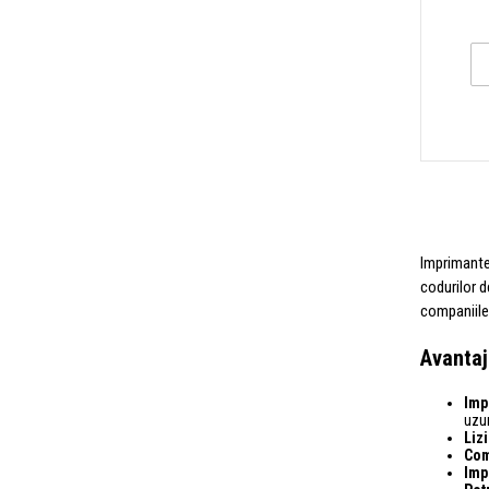
Imprimantel
codurilor d
companiile 
Avantaj
Imp
uzur
Liz
Com
Impr