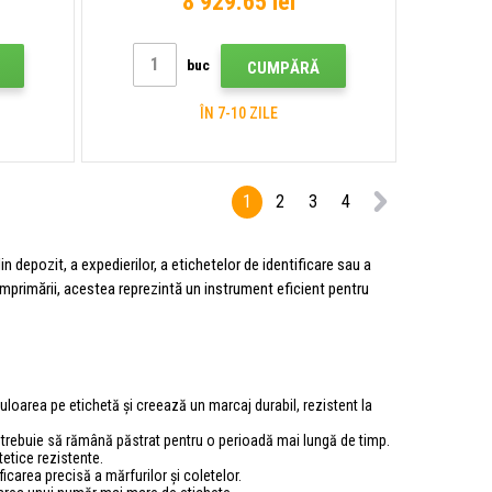
8 929.65 lei
Host, RS232, Ethernet
buc
CUMPĂRĂ
ÎN 7-10 ZILE
1
2
3
4
 depozit, a expedierilor, a etichetelor de identificare sau a
 a imprimării, acestea reprezintă un instrument eficient pentru
loarea pe etichetă și creează un marcaj durabil, rezistent la
ul trebuie să rămână păstrat pentru o perioadă mai lungă de timp.
tetice rezistente.
ficarea precisă a mărfurilor și coletelor.