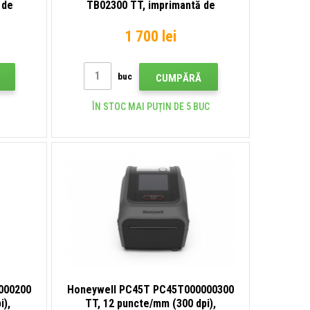
 de
TB02300 TT, imprimantă de
 dpi),
etichete, 12 puncte/mm (300 dpi),
USB, Ethernet, negru
1 700 lei
buc
CUMPĂRĂ
ÎN STOC MAI PUȚIN DE 5 BUC
000200
Honeywell PC45T PC45T000000300
i),
TT, 12 puncte/mm (300 dpi),