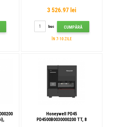
ișaj,
imprimantă de etichete, afișaj,
rnet
RTC, USB, USB Host, Ethernet
3 526.97 lei
buc
CUMPĂRĂ
ÎN 7-10 ZILE
000200
Honeywell PD45
i),
PD4500B0030000200 TT, 8
ișaj,
puncte/mm (203 dpi), imprimantă de