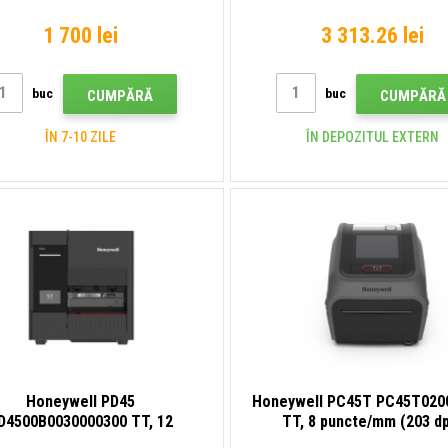
hete, 12 puncte/mm (300 dpi),
imprimantă de etichete, af
USB, Ethernet, alb
RTC, USB, USB Host, Ethe
1 700 lei
3 313.26 lei
buc
buc
CUMPĂRĂ
CUMPĂRĂ
ÎN 7-10 ZILE
ÎN DEPOZITUL EXTERN
Honeywell PD45
Honeywell PC45T PC45T020
D4500B0030000300 TT, 12
TT, 8 puncte/mm (203 dp
e/mm (300 dpi), imprimantă de
imprimantă de etichete, af