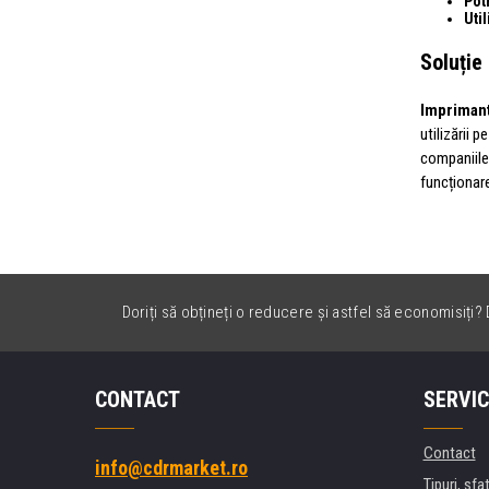
Pot
Util
Soluție
Imprimant
utilizării p
companiile 
funcționare
Doriți să obțineți o reducere și astfel să economisiți? D
CONTACT
SERVIC
Contact
info@cdrmarket.ro
Tipuri, sfat