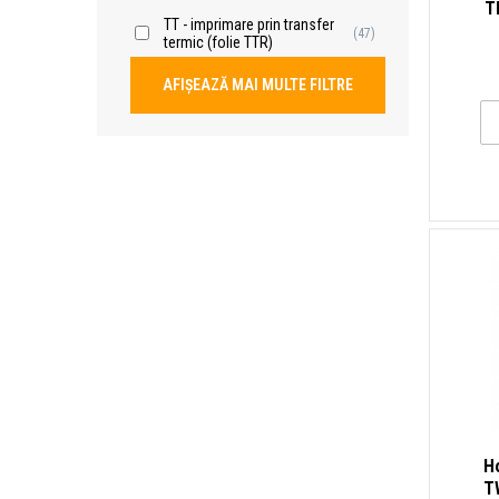
T
TT - imprimare prin transfer
etic
(47)
termic (folie TTR)
AFIȘEAZĂ MAI MULTE FILTRE
H
T