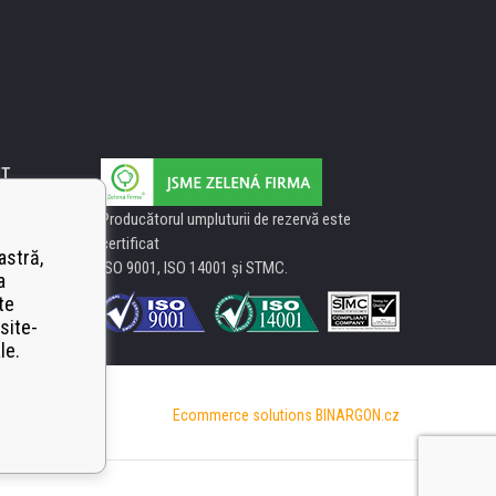
IT
Producătorul umpluturii de rezervă este
certificat
astră,
ISO 9001, ISO 14001 şi STMC.
a
te
site-
le.
Ecommerce solutions
BINARGON.cz