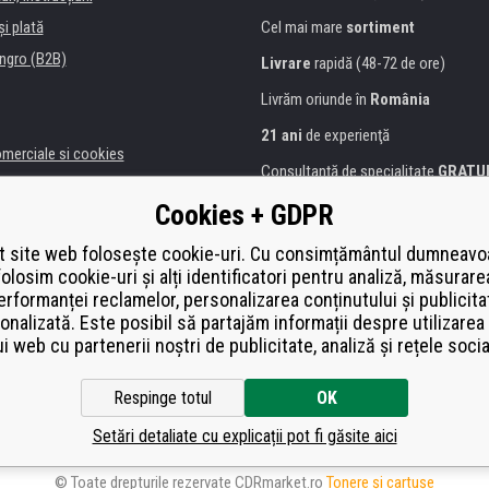
şi plată
Cel mai mare
sortiment
ngro (B2B)
Livrare
rapidă (48-72 de ore)
Livrăm oriunde în
România
21 ani
de experienţă
omerciale si cookies
Consultanţă de specialitate
GRATU
alitate
Abordarea amabilă
Cookies + GDPR
anii și instituţii
Golden
certificat
Heureka
a de imprimante
 site web folosește cookie-uri. Cu consimțământul dumneavo
folosim cookie-uri și alți identificatori pentru analiză, măsurare
Plată
securizată on-line
ă de înlocuire
erformanței reclamelor, personalizarea conținutului și publicita
í od smlouvy
onalizată. Este posibil să partajăm informații despre utilizarea 
ui web cu partenerii noștri de publicitate, analiză și rețele socia
Respinge totul
OK
Setări detaliate cu explicații pot fi găsite aici
© Toate drepturile rezervate CDRmarket.ro
Tonere şi cartuşe