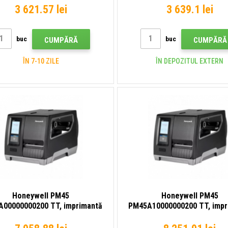
hete, ZPLII, ZSim II, IPL, DPL,
RTC, USB, USB Host, BT, Eth
3 621.57 lei
3 639.1 lei
USB, USB Host
Wi‑Fi
buc
buc
CUMPĂRĂ
CUMPĂRĂ
ÎN 7-10 ZILE
ÎN DEPOZITUL EXTERN
Honeywell PM45
Honeywell PM45
00000000200 TT, imprimantă
PM45A10000000200 TT, impr
ichete, 8 puncte/mm (203 dpi),
de etichete, 8 puncte/mm (20
, USB Host, RS232, Ethernet
afișaj, USB, USB Host, RS