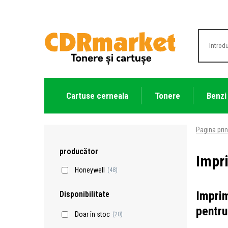
Cartuse cerneala
Tonere
Benzi
Pagina prin
producător
Impr
Honeywell
(48)
Imprim
Disponibilitate
pentru
Doar în stoc
(20)