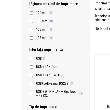
Imprimant
Lățimea maximă de imprimare
lizibilitate
104 mm
(2)
Tehnologi
etichete re
105 mm
(10)
De la cel
106 mm
(9)
108 mm
(26)
Interfață imprimantă
USB
(2)
USB + LAN
(13)
USB + LAN + Wi-fi
(1)
USB+LAN+serial RS232
(27)
USB + Wi-Fi + LAN + BlueTooth
(4)
+ RS232
Tip de imprimare
H