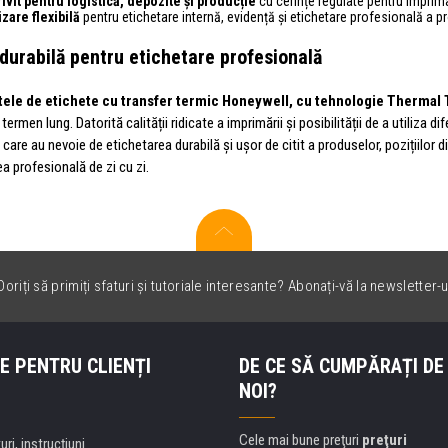
rivit pentru logistică, depozite și producție
cu cerințe regulate pentru imprim
izare flexibilă
pentru etichetare internă, evidență și etichetare profesională a p
 durabilă pentru etichetare profesională
ele de etichete cu transfer termic Honeywell, cu tehnologie Thermal 
e termen lung. Datorită calității ridicate a imprimării și posibilității de a utiliza 
care au nevoie de etichetarea durabilă și ușor de citit a produselor, pozițiilor d
a profesională de zi cu zi.
oriți să primiți sfaturi și tutoriale interesante? Abonați-vă la newsletter-u
E PENTRU CLIENȚI
DE CE SĂ CUMPĂRAȚI DE
NOI?
Cele mai bune preţuri
preţuri
uri, instrucțiuni