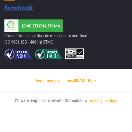
Producătorul umpluturii de rezervă este certificat
ISO 9001, ISO 14001 şi STMC.
Ecommerce solutions
BINARGON.cz
© Toate drepturile rezervate CDRmarket.ro
Tonere şi cartuşe