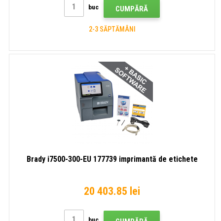
buc
CUMPĂRĂ
2-3 SĂPTĂMÂNI
Brady i7500-300-EU 177739 imprimantă de etichete
20 403.85 lei
buc