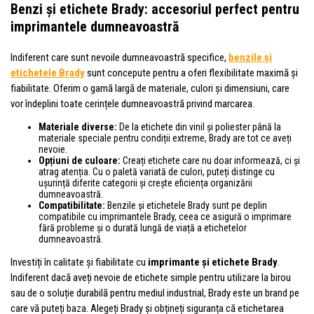
Benzi și etichete Brady: accesoriul perfect pentru
imprimantele dumneavoastră
Indiferent care sunt nevoile dumneavoastră specifice,
benzile și
etichetele Brady
sunt concepute pentru a oferi flexibilitate maximă și
fiabilitate. Oferim o gamă largă de materiale, culori și dimensiuni, care
vor îndeplini toate cerințele dumneavoastră privind marcarea.
Materiale diverse:
De la etichete din vinil și poliester până la
materiale speciale pentru condiții extreme, Brady are tot ce aveți
nevoie.
Opțiuni de culoare:
Creați etichete care nu doar informează, ci și
atrag atenția. Cu o paletă variată de culori, puteți distinge cu
ușurință diferite categorii și crește eficiența organizării
dumneavoastră.
Compatibilitate:
Benzile și etichetele Brady sunt pe deplin
compatibile cu imprimantele Brady, ceea ce asigură o imprimare
fără probleme și o durată lungă de viață a etichetelor
dumneavoastră.
Investiți în calitate și fiabilitate cu
imprimante și etichete Brady
.
Indiferent dacă aveți nevoie de etichete simple pentru utilizare la birou
sau de o soluție durabilă pentru mediul industrial, Brady este un brand pe
care vă puteți baza. Alegeți Brady și obțineți siguranța că etichetarea