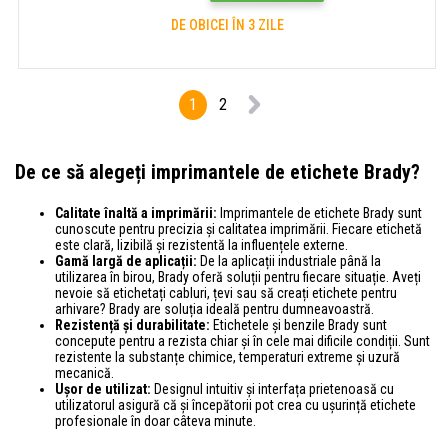
DE OBICEI ÎN 3 ZILE
1
2
De ce să alegeți imprimantele de etichete Brady?
Calitate înaltă a imprimării:
Imprimantele de etichete Brady sunt
cunoscute pentru precizia și calitatea imprimării. Fiecare etichetă
este clară, lizibilă și rezistentă la influențele externe.
Gamă largă de aplicații:
De la aplicații industriale până la
utilizarea în birou, Brady oferă soluții pentru fiecare situație. Aveți
nevoie să etichetați cabluri, țevi sau să creați etichete pentru
arhivare? Brady are soluția ideală pentru dumneavoastră.
Rezistență și durabilitate:
Etichetele și benzile Brady sunt
concepute pentru a rezista chiar și în cele mai dificile condiții. Sunt
rezistente la substanțe chimice, temperaturi extreme și uzură
mecanică.
Ușor de utilizat:
Designul intuitiv și interfața prietenoasă cu
utilizatorul asigură că și începătorii pot crea cu ușurință etichete
profesionale în doar câteva minute.