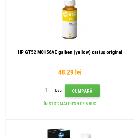
HP GT52 M0H56AE galben (yellow) cartuș original
48.29 lei
buc
CUMPĂRĂ
ÎN STOC MAI PUȚIN DE 5 BUC