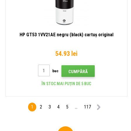
HP GT53 1VV21AE negru (black) cartuș original
54.93 lei
buc
CUMPĂRĂ
ÎN STOC MAI PUȚIN DE 5 BUC
1
2
3
4
5
...
117