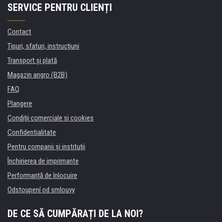
SERVICE PENTRU CLIENȚI
Contact
Tipuri, sfaturi, instrucțiuni
Transport şi plată
Magazin angro (B2B)
FAQ
Plangere
Condiţii comerciale si cookies
Confidentialitate
Pentru companii și instituţii
Închirierea de imprimante
Performanță de înlocuire
Odstoupení od smlouvy
DE CE SĂ CUMPĂRAȚI DE LA NOI?