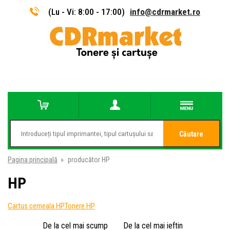
(Lu - Vi: 8:00 - 17:00)
info@cdrmarket.ro
Căutare
Pagina principală
»
producător HP
HP
Cartus cerneala HP
Tonere HP
De la cel mai scump
De la cel mai ieftin