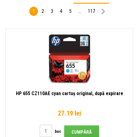
1
2
3
4
5
...
117
HP 655 CZ110AE cyan cartuș original, după expirare
27.19 lei
buc
CUMPĂRĂ