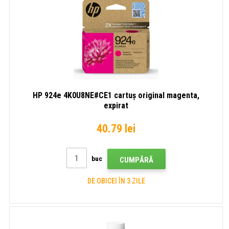
HP 924e 4K0U8NE#CE1 cartuș original magenta,
expirat
40.79 lei
buc
CUMPĂRĂ
DE OBICEI ÎN 3 ZILE