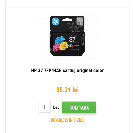
HP 37 7FP44AE cartuș original color
35.31 lei
buc
CUMPĂRĂ
DE OBICEI ÎN 3 ZILE