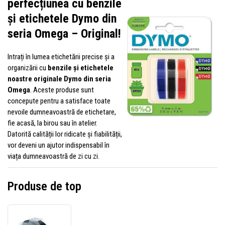
perfecțiunea cu benzile
și etichetele Dymo din
seria Omega – Original!
Intrați în lumea etichetării precise și a
organizării cu
benzile și etichetele
noastre originale Dymo din seria
Omega
. Aceste produse sunt
concepute pentru a satisface toate
nevoile dumneavoastră de etichetare,
fie acasă, la birou sau în atelier.
Datorită calității lor ridicate și fiabilității,
vor deveni un ajutor indispensabil în
viața dumneavoastră de zi cu zi.
Produse de top
Dymo