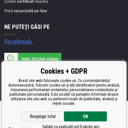
Golden
certificat
Heureka
Plată
securizată on-line
NE PUTEŢI GĂSI PE
Producătorul umpluturii de rezervă este certificat
Cookies + GDPR
ISO 9001, ISO 14001 şi STMC.
Acest site web folosește cookie-uri. Cu consimțământul
dumneavoastră, folosim cookie-uri și alți identificatori pentru analiză,
măsurarea performanței reclamelor, personalizarea conținutului și
publicitate personalizată. Este posibil să partajăm informații despre
utilizarea site-ului web cu partenerii noștri de publicitate, analiză și
rețele sociale.
Ecommerce solutions
BINARGON.cz
Respinge totul
OK
Setări detaliate cu explicații pot fi găsite aici