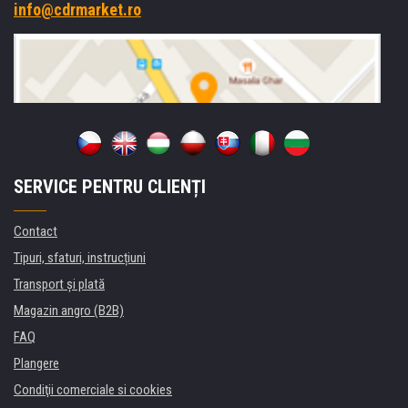
info@cdrmarket.ro
SERVICE PENTRU CLIENȚI
Contact
Tipuri, sfaturi, instrucțiuni
Transport şi plată
Magazin angro (B2B)
FAQ
Plangere
Condiţii comerciale si cookies