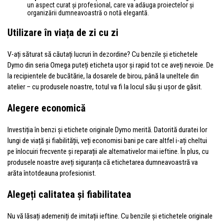
un aspect curat și profesional, care va adăuga proiectelor și
organizării dumneavoastră o notă elegantă.
Utilizare în viața de zi cu zi
V-ați săturat să căutați lucruri în dezordine? Cu benzile și etichetele
Dymo din seria Omega puteți eticheta ușor și rapid tot ce aveți nevoie. De
la recipientele de bucătărie, la dosarele de birou, până la uneltele din
atelier – cu produsele noastre, totul va fi la locul său și ușor de găsit.
Alegere economică
Investiția în benzi și etichete originale Dymo merită. Datorită duratei lor
lungi de viață și fiabilității, veți economisi bani pe care altfel i-ați cheltui
pe înlocuiri frecvente și reparații ale alternativelor mai ieftine. În plus, cu
produsele noastre aveți siguranța că etichetarea dumneavoastră va
arăta întotdeauna profesionist.
Alegeți calitatea și fiabilitatea
Nu vă lăsați ademeniți de imitații ieftine. Cu benzile și etichetele originale