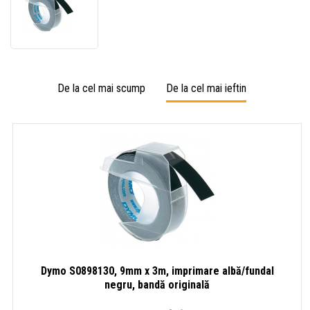
S0898130,
9mm
x
3m,
imprimare
albă/fundal
De la cel mai scump
De la cel mai ieftin
negru,
bandă
originală
Dymo S0898130, 9mm x 3m, imprimare albă/fundal
negru, bandă originală