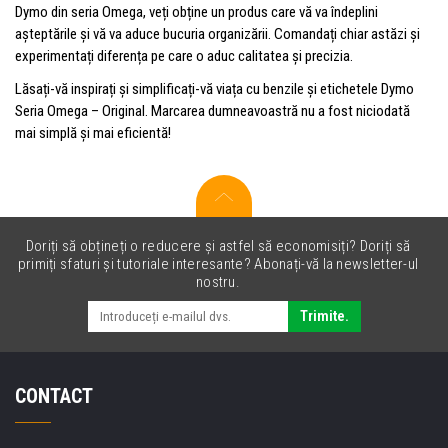
Dymo din seria Omega, veți obține un produs care vă va îndeplini
așteptările și vă va aduce bucuria organizării. Comandați chiar astăzi și
experimentați diferența pe care o aduc calitatea și precizia.
Lăsați-vă inspirați și simplificați-vă viața cu benzile și etichetele Dymo
Seria Omega – Original. Marcarea dumneavoastră nu a fost niciodată
mai simplă și mai eficientă!
Doriți să obțineți o reducere și astfel să economisiți? Doriți să
primiți sfaturi și tutoriale interesante? Abonați-vă la newsletter-ul
nostru.
Trimite.
CONTACT