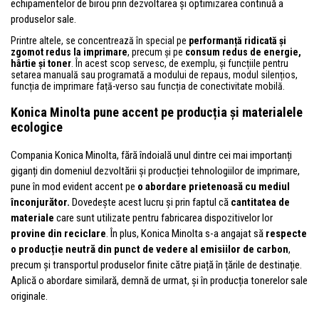
echipamentelor de birou prin dezvoltarea și optimizarea continuă a
produselor sale.
Printre altele, se concentrează în special pe
performanță ridicată și
zgomot redus la imprimare
, precum și pe
consum redus de energie,
hârtie și toner
. În acest scop servesc, de exemplu, și funcțiile pentru
setarea manuală sau programată a modului de repaus, modul silențios,
funcția de imprimare față-verso sau funcția de conectivitate mobilă.
Konica Minolta pune accent pe producția și materialele
ecologice
Compania Konica Minolta, fără îndoială unul dintre cei mai importanți
giganți din domeniul dezvoltării și producției tehnologiilor de imprimare,
pune în mod evident accent pe
o abordare prietenoasă cu mediul
înconjurător.
Dovedește acest lucru și prin faptul că
cantitatea de
materiale
care sunt utilizate pentru fabricarea dispozitivelor lor
provine din reciclare
. În plus, Konica Minolta s-a angajat să
respecte
o producție neutră din punct de vedere al emisiilor de carbon
,
precum și transportul produselor finite către piață în țările de destinație.
Aplică o abordare similară, demnă de urmat, și în producția tonerelor sale
originale.