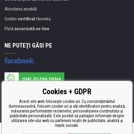
Abordarea amabilă
Golden
certificat
Heureka
Plată
securizată on-line
NE PUTEŢI GĂSI PE
Producătorul umpluturii de rezervă este certificat
Cookies + GDPR
ISO 9001, ISO 14001 şi STMC.
Acest site web folosește cookie-uri. Cu consimțământul
dumneavoastră, folosim cookie-uri și alți identificatori pentru analiză,
măsurarea performanței reclamelor, personalizarea conținutului și
publicitate personalizată. Este posibil să partajăm informații despre
utilizarea site-ului web cu partenerii noștri de publicitate, analiză și
rețele sociale.