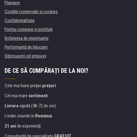
Plangere
Condiţii comerciale si cookies
Confidentialitate
Pentru companii și instituţii
Închirierea de imprimante
Performanță de înlocuire
Odstoupení od smlouvy
DE CE SĂ CUMPĂRAȚI DE LA NOI?
Cele mai bune preţuri
preţuri
Cel mai mare
sortiment
Livrare
rapidă (48-72 de ore)
Livrăm oriunde în
România
21 ani
de experienţă
Consultanţă de specialitate
GRATUIT