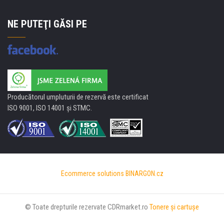
NE PUTEŢI GĂSI PE
Producătorul umpluturii de rezervă este certificat
ISO 9001, ISO 14001 şi STMC.
Ecommerce solutions
BINARGON.cz
© Toate drepturile rezervate CDRmarket.ro
Tonere şi cartuşe