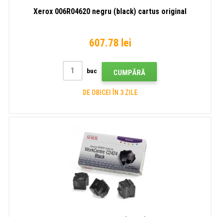
Xerox 006R04620 negru (black) cartus original
607.78 lei
buc
CUMPĂRĂ
DE OBICEI ÎN 3 ZILE