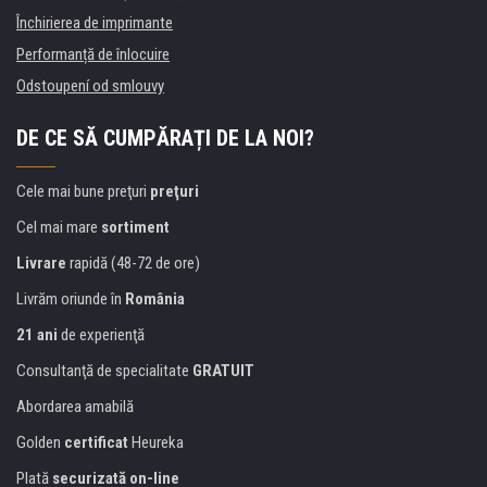
Închirierea de imprimante
Performanță de înlocuire
Odstoupení od smlouvy
DE CE SĂ CUMPĂRAȚI DE LA NOI?
Cele mai bune preţuri
preţuri
Cel mai mare
sortiment
Livrare
rapidă (48-72 de ore)
Livrăm oriunde în
România
21 ani
de experienţă
Consultanţă de specialitate
GRATUIT
Abordarea amabilă
Golden
certificat
Heureka
Plată
securizată on-line