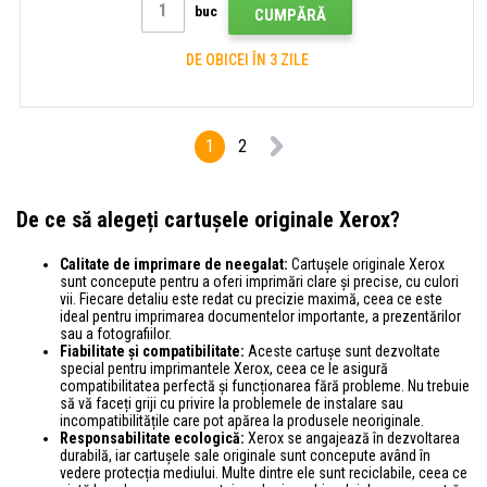
buc
CUMPĂRĂ
DE OBICEI ÎN 3 ZILE
1
2
De ce să alegeți cartușele originale Xerox?
Calitate de imprimare de neegalat:
Cartușele originale Xerox
sunt concepute pentru a oferi imprimări clare și precise, cu culori
vii. Fiecare detaliu este redat cu precizie maximă, ceea ce este
ideal pentru imprimarea documentelor importante, a prezentărilor
sau a fotografiilor.
Fiabilitate și compatibilitate:
Aceste cartușe sunt dezvoltate
special pentru imprimantele Xerox, ceea ce le asigură
compatibilitatea perfectă și funcționarea fără probleme. Nu trebuie
să vă faceți griji cu privire la problemele de instalare sau
incompatibilitățile care pot apărea la produsele neoriginale.
Responsabilitate ecologică:
Xerox se angajează în dezvoltarea
durabilă, iar cartușele sale originale sunt concepute având în
vedere protecția mediului. Multe dintre ele sunt reciclabile, ceea ce