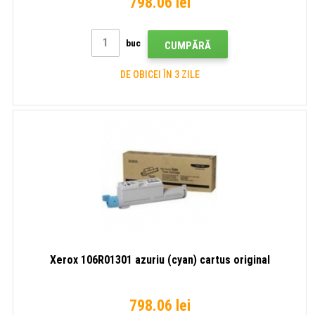
798.06 lei
buc
CUMPĂRĂ
DE OBICEI ÎN 3 ZILE
Xerox 106R01301 azuriu (cyan) cartus original
798.06 lei