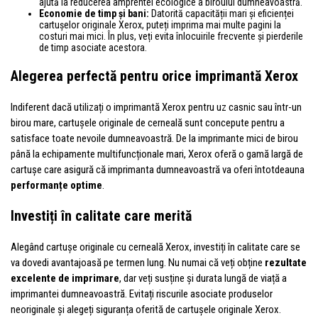
ajută la reducerea amprentei ecologice a biroului dumneavoastră.
Economie de timp și bani:
Datorită capacității mari și eficienței
cartușelor originale Xerox, puteți imprima mai multe pagini la
costuri mai mici. În plus, veți evita înlocuirile frecvente și pierderile
de timp asociate acestora.
Alegerea perfectă pentru orice imprimantă Xerox
Indiferent dacă utilizați o imprimantă Xerox pentru uz casnic sau într-un
birou mare, cartușele originale de cerneală sunt concepute pentru a
satisface toate nevoile dumneavoastră. De la imprimante mici de birou
până la echipamente multifuncționale mari, Xerox oferă o gamă largă de
cartușe care asigură că imprimanta dumneavoastră va oferi întotdeauna
performanțe optime
.
Investiți în calitate care merită
Alegând cartușe originale cu cerneală Xerox, investiți în calitate care se
va dovedi avantajoasă pe termen lung. Nu numai că veți obține
rezultate
excelente de imprimare
, dar veți susține și durata lungă de viață a
imprimantei dumneavoastră. Evitați riscurile asociate produselor
neoriginale și alegeți siguranța oferită de cartușele originale Xerox.