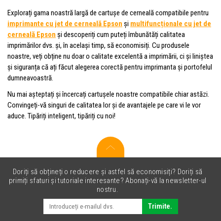
Explorați gama noastră largă de cartușe de cerneală compatibile pentru
imprimante cu jet de cerneală Epson
și
multifuncționale cu jet de
cerneală Epson
și descoperiți cum puteți îmbunătăți calitatea
imprimărilor dvs. și, în același timp, să economisiți. Cu produsele
noastre, veți obține nu doar o calitate excelentă a imprimării, ci și liniștea
și siguranța că ați făcut alegerea corectă pentru imprimanta și portofelul
dumneavoastră.
Nu mai așteptați și încercați cartușele noastre compatibile chiar astăzi.
Convingeți-vă singuri de calitatea lor și de avantajele pe care vi le vor
aduce. Tipăriți inteligent, tipăriți cu noi!
Doriți să obțineți o reducere și astfel să economisiți? Doriți să
primiți sfaturi și tutoriale interesante? Abonați-vă la newsletter-ul
nostru.
Trimite.