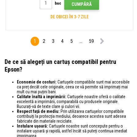
buc
CUMPĂRĂ
DE OBICEI ÎN 3-7 ZILE
1
2
3
4
5
...
59
De ce să alegeți un cartuș compatibil pentru
Epson?
Economie de costuri:
Cartușele compatibile sunt mai accesibile
ca preț decât cele originale, ceea ce vă permite să imprimați mai
mult cu mai puțini bani.
Calitate înaltă a imprimării:
Cartușele noastre oferă o calitate
excelentă a imprimării, comparabilă cu produsele originale.
Bucurați-vă de texte clare și culori vii.
Respect față de mediu:
Prin utilizarea cartușelor compatibile
contribuiți la protecția mediului, deoarece acestea sunt adesea
fabricate din materiale reciclate.
Instalare ușoară:
Cartușele noastre sunt concepute pentru o
instalare ușoară și rapidă, astfel încât să puteți continua imediat
imprimarea.