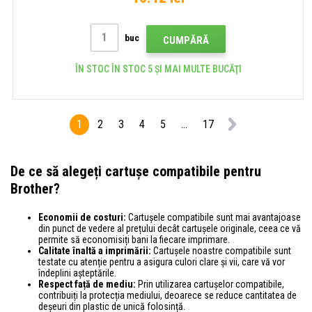
buc
CUMPĂRĂ
ÎN STOC ÎN STOC 5 ȘI MAI MULTE BUCĂŢI
1
2
3
4
5
...
17
De ce să alegeți cartușe compatibile pentru
Brother?
Economii de costuri:
Cartușele compatibile sunt mai avantajoase
din punct de vedere al prețului decât cartușele originale, ceea ce vă
permite să economisiți bani la fiecare imprimare.
Calitate înaltă a imprimării:
Cartușele noastre compatibile sunt
testate cu atenție pentru a asigura culori clare și vii, care vă vor
îndeplini așteptările.
Respect față de mediu:
Prin utilizarea cartușelor compatibile,
contribuiți la protecția mediului, deoarece se reduce cantitatea de
deșeuri din plastic de unică folosință.