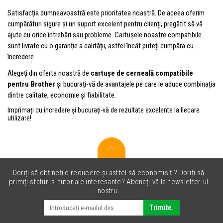
Satisfacția dumneavoastră este prioritatea noastră. De aceea oferim
cumpărături sigure și un suport excelent pentru clienți, pregătit să vă
ajute cu orice întrebări sau probleme. Cartușele noastre compatibile
sunt livrate cu o garanție a calității, astfel încât puteți cumpăra cu
încredere.
Alegeți din oferta noastră de
cartușe de cerneală compatibile
pentru Brother
și bucurați-vă de avantajele pe care le aduce combinația
dintre calitate, economie și fiabilitate.
Imprimați cu încredere și bucurați-vă de rezultate excelente la fiecare
utilizare!
Doriți să obțineți o reducere și astfel să economisiți? Doriți să
primiți sfaturi și tutoriale interesante? Abonați-vă la newsletter-ul
nostru.
Trimite.