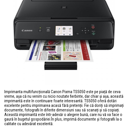
Imprimanta multifuncțională Canon Pixma TS5050 este pe piață de ceva
vreme, așa că nu venim cu nicio noutate fierbinte, dar chiar și așa, această
imprimantă este în continuare foarte interesantă. TS5050 oferă dotări
excelente pentru imprimarea acasă fără pretenții. Fie că doriți să imprimați
documente, fotografii în diferite dimensiuni sau să scanați și să copiați.
Această imprimantă este într-adevăr o alegere bună, care nu vă va face o
gaură în bugetul gospodăriei.În plus, imprimă documente și fotografii la o
calitate cu adevărat excelentă.