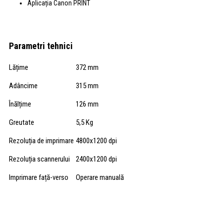
Aplicația Canon PRINT
Parametri tehnici
Lățime
372 mm
Adâncime
315 mm
Înălțime
126 mm
Greutate
5,5 Kg
Rezoluția de imprimare
4800x1200 dpi
Rezoluția scannerului
2400x1200 dpi
Imprimare față-verso
Operare manuală