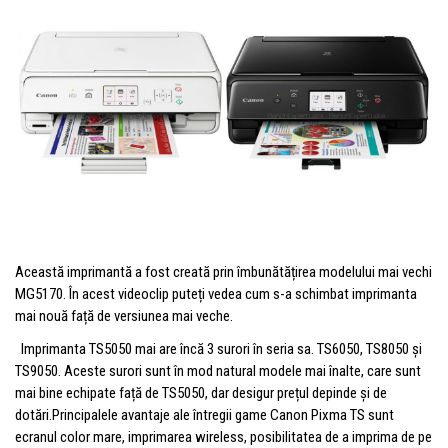
Această imprimantă a fost creată prin îmbunătățirea modelului mai vechi
MG5170. În acest videoclip puteți vedea cum s-a schimbat imprimanta
mai nouă față de versiunea mai veche.
Imprimanta TS5050 mai are încă 3 surori în seria sa. TS6050, TS8050 și
TS9050. Aceste surori sunt în mod natural modele mai înalte, care sunt
mai bine echipate față de TS5050, dar desigur prețul depinde și de
dotări.Principalele avantaje ale întregii game Canon Pixma TS sunt
ecranul color mare, imprimarea wireless, posibilitatea de a imprima de pe