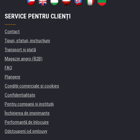
SERVICE PENTRU CLIENȚI
Contact
Tipuri, sfaturi, instrucțiuni
Transport şi plată
Magazin angro (B2B)
FAQ
Plangere
Condiţii comerciale si cookies
Confidentialitate
Pentru companii și instituţii
Închirierea de imprimante
Performanță de înlocuire
Odstoupení od smlouvy