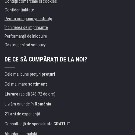
Condiţii comerciale si cookies
Confidentialitate
Pentru companii și instituţii
Închirierea de imprimante
Performanță de înlocuire
Odstoupení od smlouvy
DE CE SĂ CUMPĂRAȚI DE LA NOI?
Cele mai bune preţuri
preţuri
Cel mai mare
sortiment
Livrare
rapidă (48-72 de ore)
Livrăm oriunde în
România
21 ani
de experienţă
Consultanţă de specialitate
GRATUIT
Abordarea amabilă