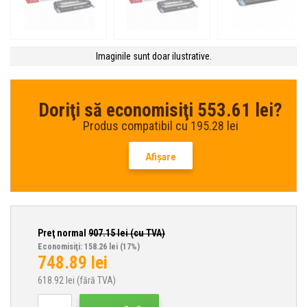
Imaginile sunt doar ilustrative.
Doriţi să economisiţi 553.61 lei?
Produs compatibil cu 195.28 lei
Afişare
Preţ normal
907.15
lei (cu TVA)
Economisiţi: 158.26 lei
(17%)
748.89
lei
618.92
lei (fără TVA)