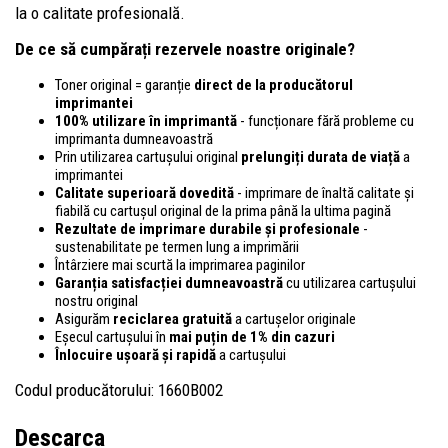
la o calitate profesională.
De ce să cumpărați rezervele noastre originale?
Toner original = garanție
direct de la producătorul
imprimantei
100% utilizare în imprimantă
- funcționare fără probleme cu
imprimanta dumneavoastră
Prin utilizarea cartușului original
prelungiți durata de viață
a
imprimantei
Calitate superioară dovedită
- imprimare de înaltă calitate și
fiabilă cu cartușul original de la prima până la ultima pagină
Rezultate de imprimare durabile și profesionale
-
sustenabilitate pe termen lung a imprimării
Întârziere mai scurtă la imprimarea paginilor
Garanția satisfacției dumneavoastră
cu utilizarea cartușului
nostru original
Asigurăm
reciclarea gratuită
a cartușelor originale
Eșecul cartușului în
mai puțin de 1% din cazuri
Înlocuire ușoară și rapidă
a cartușului
Codul producătorului: 1660B002
Descarca