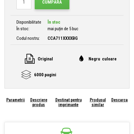
CUMPĂRĂ
Disponibilitate
În stoc
În stoc:
mai puțin de 5 buc
Codul nostru:
CCA711XXXXBG
Original
Negru culoare
6000 pagini
Parametrii
Descriere
Destinat pentru
Produsul
Descarca
produs
imprimante
similar