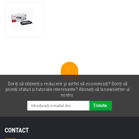
Canon
CRG-
711
negru
(black)
toner
original
Doriți să obțineți o reducere și astfel să economisiți? Doriți să
primiți sfaturi și tutoriale interesante? Abonați-vă la newsletter-ul
nostru.
Trimite.
CONTACT