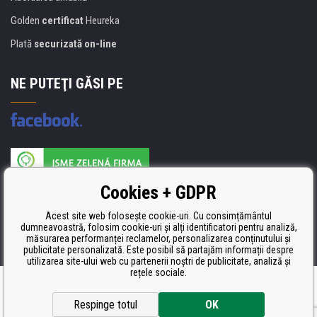
Golden
certificat
Heureka
Plată
securizată on-line
NE PUTEŢI GĂSI PE
Producătorul umpluturii de rezervă este certificat
Cookies + GDPR
ISO 9001, ISO 14001 şi STMC.
Acest site web folosește cookie-uri. Cu consimțământul
dumneavoastră, folosim cookie-uri și alți identificatori pentru analiză,
măsurarea performanței reclamelor, personalizarea conținutului și
publicitate personalizată. Este posibil să partajăm informații despre
utilizarea site-ului web cu partenerii noștri de publicitate, analiză și
rețele sociale.
Ecommerce solutions
BINARGON.cz
Respinge totul
OK