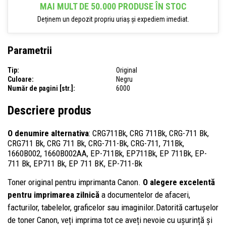
MAI MULT DE 50.000 PRODUSE ÎN STOC
Deținem un depozit propriu uriaș și expediem imediat.
Parametrii
Tip:
Original
Culoare:
Negru
Număr de pagini [str.]:
6000
Descriere produs
O denumire alternativa
: CRG711Bk, CRG 711Bk, CRG-711 Bk,
CRG711 Bk, CRG 711 Bk, CRG-711-Bk, CRG-711, 711Bk,
1660B002, 1660B002AA, EP-711Bk, EP711Bk, EP 711Bk, EP-
711 Bk, EP711 Bk, EP 711 BK, EP-711-Bk
Toner original pentru imprimanta Canon.
O alegere excelentă
pentru imprimarea zilnică
a documentelor de afaceri,
facturilor, tabelelor, graficelor sau imaginilor.Datorită cartușelor
de toner Canon, veți imprima tot ce aveți nevoie cu ușurință și