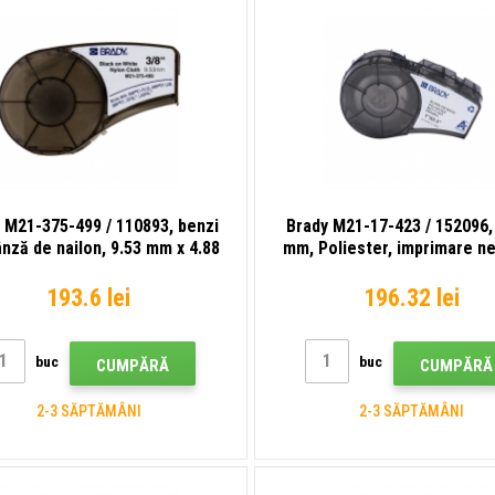
 M21-375-499 / 110893, benzi
Brady M21-17-423 / 152096,
ânză de nailon, 9.53 mm x 4.88
mm, Poliester, imprimare ne
m
fundal alb
193.6 lei
196.32 lei
buc
buc
CUMPĂRĂ
CUMPĂRĂ
2-3 SĂPTĂMÂNI
2-3 SĂPTĂMÂNI