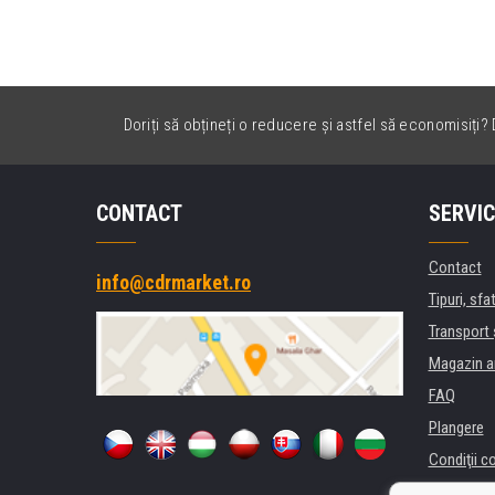
Doriți să obțineți o reducere și astfel să economisiți? D
CONTACT
SERVIC
Contact
info@cdrmarket.ro
Tipuri, sfat
Transport 
Magazin a
FAQ
Plangere
Condiţii c
Confidenti