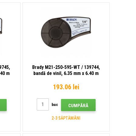
9745,
Brady M21-250-595-WT / 139744,
.40 m
bandă de vinil, 6.35 mm x 6.40 m
193.06 lei
buc
CUMPĂRĂ
2-3 SĂPTĂMÂNI