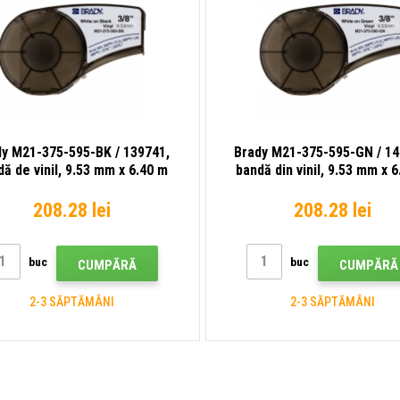
dy M21-375-595-BK / 139741,
Brady M21-375-595-GN / 14
ă de vinil, 9.53 mm x 6.40 m
bandă din vinil, 9.53 mm x 
208.28 lei
208.28 lei
buc
buc
CUMPĂRĂ
CUMPĂRĂ
2-3 SĂPTĂMÂNI
2-3 SĂPTĂMÂNI