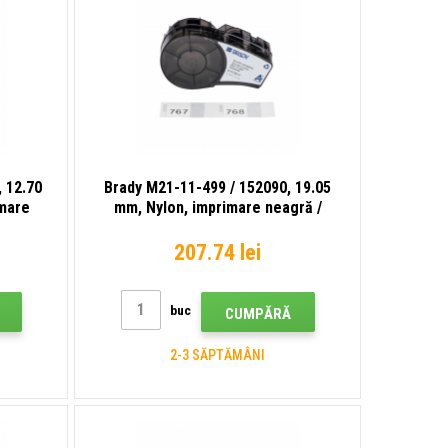
 12.70
Brady M21-11-499 / 152090, 19.05
imare
mm, Nylon, imprimare neagră /
fundal alb
207.74 lei
buc
CUMPĂRĂ
2-3 SĂPTĂMÂNI