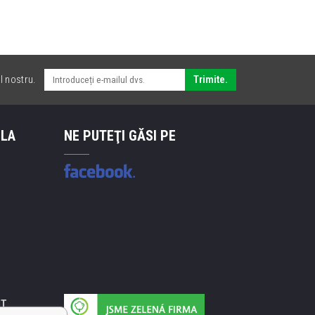
l nostru.
Trimite.
 LA
NE PUTEŢI GĂSI PE
IT