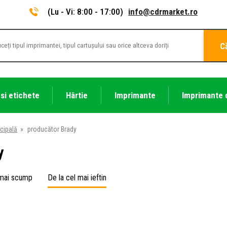
(Lu - Vi: 8:00 - 17:00)
info@cdrmarket.ro
C
 si etichete
Hârtie
Imprimante
Imprimante 
cipală
»
producător Brady
y
 mai scump
De la cel mai ieftin