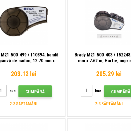
 M21-500-499 / 110894, bandă
Brady M21-500-403 / 152248,
 pânză de nailon, 12.70 mm x
mm x 7.62 m, Hârtie, impr
4.88 m
neagră / fundal alb
203.12 lei
205.29 lei
buc
buc
CUMPĂRĂ
CUMPĂRĂ
2-3 SĂPTĂMÂNI
2-3 SĂPTĂMÂNI