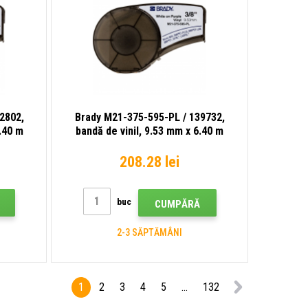
2802,
Brady M21-375-595-PL / 139732,
6.40 m
bandă de vinil, 9.53 mm x 6.40 m
208.28 lei
buc
CUMPĂRĂ
2-3 SĂPTĂMÂNI
1
2
3
4
5
...
132