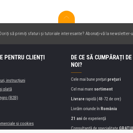
oriți să primiți sfaturi și tutoriale interesante? Abonați-vă la newsletter-u
E PENTRU CLIENȚI
DE CE SĂ CUMPĂRAȚI DE
NOI?
Cele mai bune preţuri
preţuri
uri, instrucțiuni
şi plată
Cel mai mare
sortiment
ngro (B2B)
Livrare
rapidă (48-72 de ore)
Livrăm oriunde în
România
21 ani
de experienţă
omerciale si cookies
Consultanţă de specialitate
GRATU
alitate