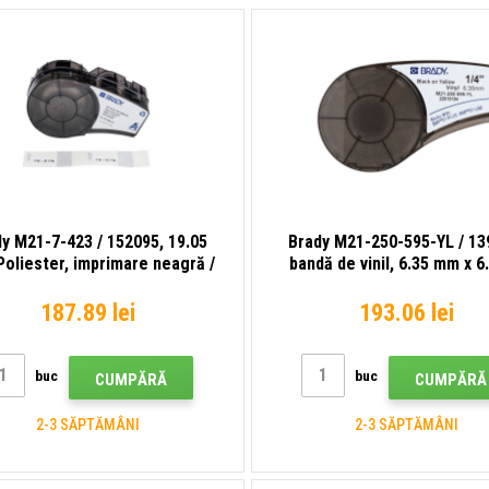
y M21-7-423 / 152095, 19.05
Brady M21-250-595-YL / 13
oliester, imprimare neagră /
bandă de vinil, 6.35 mm x 6
fundal alb
187.89 lei
193.06 lei
buc
buc
CUMPĂRĂ
CUMPĂRĂ
2-3 SĂPTĂMÂNI
2-3 SĂPTĂMÂNI