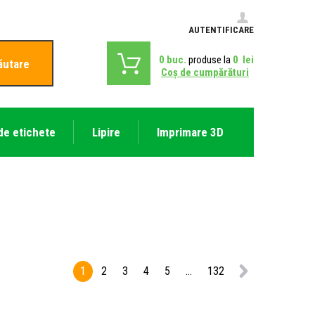
AUTENTIFICARE
0
buc.
produse la
0
lei
ăutare
Coş de cumpărături
de etichete
Lipire
Imprimare 3D
1
2
3
4
5
...
132