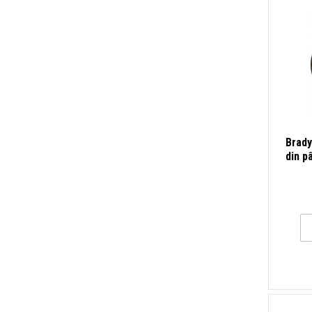
Brady
din p