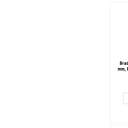
Brad
mm, P