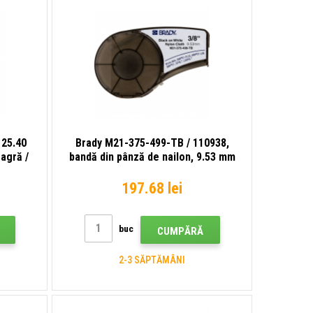
 25.40
Brady M21-375-499-TB / 110938,
agră /
bandă din pânză de nailon, 9.53 mm
x 4.90 m
197.68 lei
buc
CUMPĂRĂ
2-3 SĂPTĂMÂNI