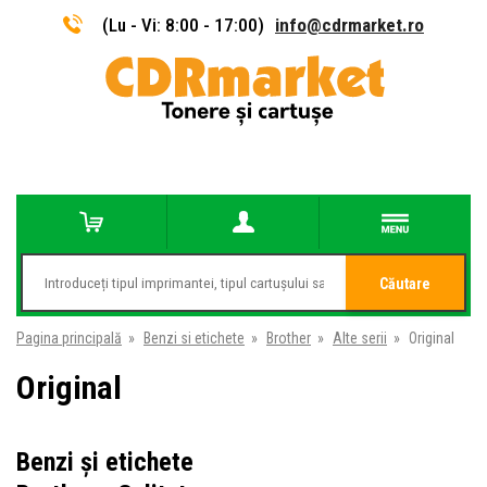
(Lu - Vi: 8:00 - 17:00)
info@cdrmarket.ro
Căutare
Pagina principală
»
Benzi si etichete
»
Brother
»
Alte serii
»
Original
Original
Benzi și etichete