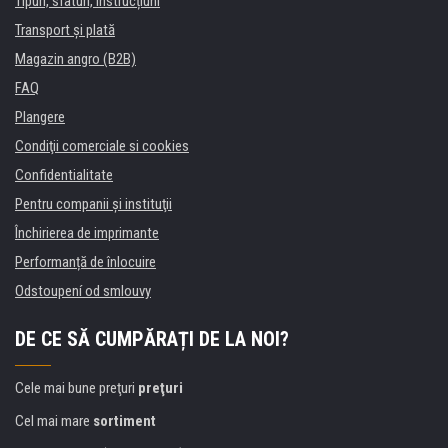
Tipuri, sfaturi, instrucțiuni
Transport şi plată
Magazin angro (B2B)
FAQ
Plangere
Condiţii comerciale si cookies
Confidentialitate
Pentru companii și instituţii
Închirierea de imprimante
Performanță de înlocuire
Odstoupení od smlouvy
DE CE SĂ CUMPĂRAȚI DE LA NOI?
Cele mai bune preţuri
preţuri
Cel mai mare
sortiment