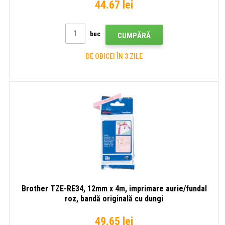
44.67 lei
buc
CUMPĂRĂ
DE OBICEI ÎN 3 ZILE
Brother TZE-RE34, 12mm x 4m, imprimare aurie/fundal
roz, bandă originală cu dungi
49.65 lei