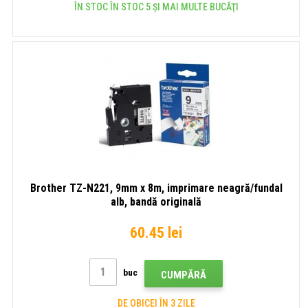
ÎN STOC ÎN STOC 5 ȘI MAI MULTE BUCĂŢI
Brother TZ-N221, 9mm x 8m, imprimare neagră/fundal
alb, bandă originală
60.45 lei
buc
CUMPĂRĂ
DE OBICEI ÎN 3 ZILE