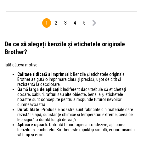
1
2
3
4
5
De ce să alegeți benzile și etichetele originale
Brother?
Iată câteva motive:
Calitate ridicată a imprimării:
Benzile și etichetele originale
Brother asigură o imprimare clară și precisă, ușor de citit și
rezistentă la decolorare.
Gamă largă de aplicații:
Indiferent dacă trebuie să etichetați
dosare, cabluri, rafturi sau alte obiecte, benzile și etichetele
noastre sunt concepute pentru a răspunde tuturor nevoilor
dumneavoastră.
Durabilitate:
Produsele noastre sunt fabricate din materiale care
rezistă la apă, substanțe chimice și temperaturi extreme, ceea ce
le asigură o durată lungă de viață.
Aplicare ușoară:
Datorită tehnologiei autoadezive, aplicarea
benzilor și etichetelor Brother este rapidă și simplă, economisindu-
vă timp și efort.