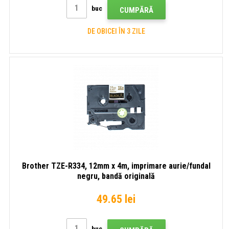
buc
CUMPĂRĂ
DE OBICEI ÎN 3 ZILE
Brother TZE-R334, 12mm x 4m, imprimare aurie/fundal
negru, bandă originală
49.65 lei
buc