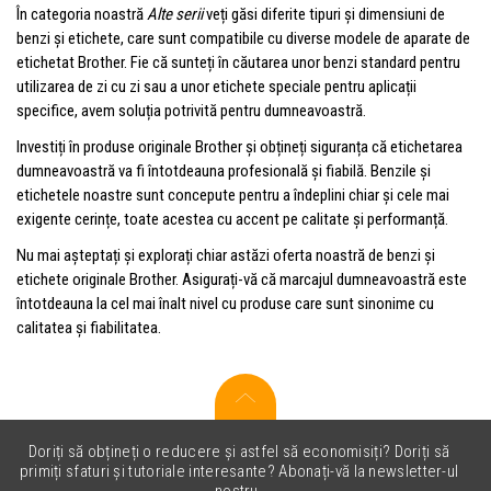
În categoria noastră
Alte serii
veți găsi diferite tipuri și dimensiuni de
benzi și etichete, care sunt compatibile cu diverse modele de aparate de
etichetat Brother. Fie că sunteți în căutarea unor benzi standard pentru
utilizarea de zi cu zi sau a unor etichete speciale pentru aplicații
specifice, avem soluția potrivită pentru dumneavoastră.
Investiți în produse originale Brother și obțineți siguranța că etichetarea
dumneavoastră va fi întotdeauna profesională și fiabilă. Benzile și
etichetele noastre sunt concepute pentru a îndeplini chiar și cele mai
exigente cerințe, toate acestea cu accent pe calitate și performanță.
Nu mai așteptați și explorați chiar astăzi oferta noastră de benzi și
etichete originale Brother. Asigurați-vă că marcajul dumneavoastră este
întotdeauna la cel mai înalt nivel cu produse care sunt sinonime cu
calitatea și fiabilitatea.
Doriți să obțineți o reducere și astfel să economisiți? Doriți să
primiți sfaturi și tutoriale interesante? Abonați-vă la newsletter-ul
nostru.