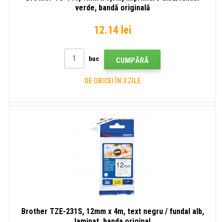
verde, bandă originală
12.14 lei
buc
CUMPĂRĂ
DE OBICEI ÎN 3 ZILE
Brother TZE-231S, 12mm x 4m, text negru / fundal alb,
laminat, banda original