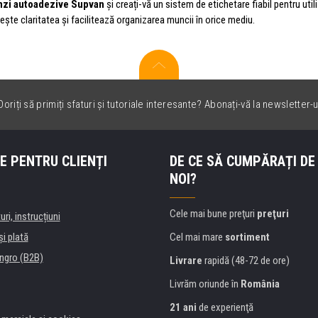
nzi autoadezive Supvan
și creați-vă un sistem de etichetare fiabil pentru util
rește claritatea și facilitează organizarea muncii în orice mediu.
oriți să primiți sfaturi și tutoriale interesante? Abonați-vă la newsletter-u
E PENTRU CLIENȚI
DE CE SĂ CUMPĂRAȚI DE
NOI?
Cele mai bune preţuri
preţuri
uri, instrucțiuni
şi plată
Cel mai mare
sortiment
ngro (B2B)
Livrare
rapidă (48-72 de ore)
Livrăm oriunde în
România
21 ani
de experienţă