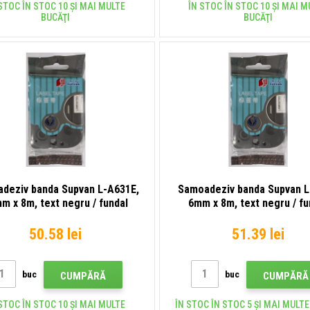
STOC ÎN STOC 10 ȘI MAI MULTE
ÎN STOC ÎN STOC 10 ȘI MAI M
BUCĂŢI
BUCĂŢI
deziv banda Supvan L-A631E,
Samoadeziv banda Supvan L
m x 8m, text negru / fundal
6mm x 8m, text negru / fu
galben, nelaminată
galben, laminat
50.58 lei
51.39 lei
buc
buc
CUMPĂRĂ
CUMPĂRĂ
STOC ÎN STOC 10 ȘI MAI MULTE
ÎN STOC ÎN STOC 5 ȘI MAI MULTE