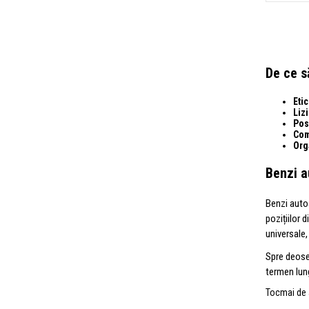
De ce s
Etic
Lizi
Posi
Com
Org
Benzi a
Benzi autoa
pozițiilor 
universale,
Spre deoseb
termen lung
Tocmai de a