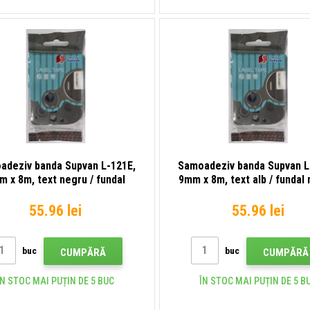
adeziv banda Supvan L-121E,
Samoadeziv banda Supvan L
m x 8m, text negru / fundal
9mm x 8m, text alb / fundal 
transparent, laminat
laminat
55.96 lei
55.96 lei
buc
buc
CUMPĂRĂ
CUMPĂRĂ
ÎN STOC MAI PUȚIN DE 5 BUC
ÎN STOC MAI PUȚIN DE 5 B