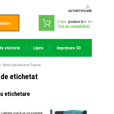
AUTENTIFICARE
0
buc.
produse la
0
lei
ăutare
Coş de cumpărături
de etichete
Lipire
Imprimare 3D
»
Benzi autoadezive Supvan
de etichetat
ru etichetare
 calitate joacă un rol esențial.