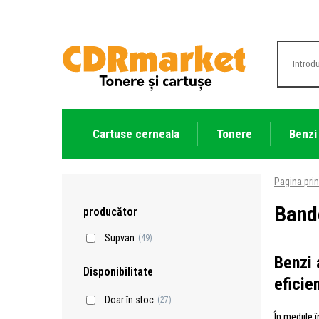
Cartuse cerneala
Tonere
Benzi
Pagina prin
Band
producător
Supvan
(49)
Benzi 
Disponibilitate
eficie
Doar în stoc
(27)
În mediile 