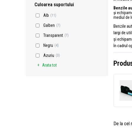
Culoarea suportului
Benzile a
și echipame
Alb
(11)
mediul de l
Galben
(7)
Benzile au
largi de ut
Transparent
(7)
și echipame
în cadrul op
Negru
(4)
Azuriu
(3)
Produs
Arata tot
De la cel