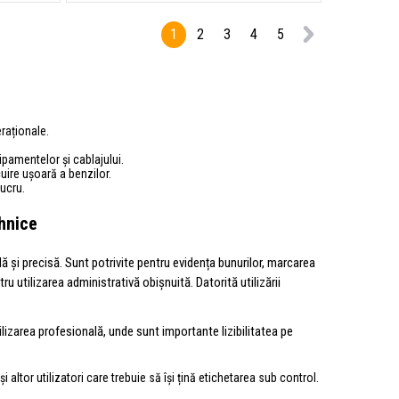
1
2
3
4
5
eraționale.
ipamentelor și cablajului.
uire ușoară a benzilor.
lucru.
ehnice
 și precisă. Sunt potrivite pentru evidența bunurilor, marcarea
u utilizarea administrativă obișnuită. Datorită utilizării
izarea profesională, unde sunt importante lizibilitatea pe
 altor utilizatori care trebuie să își țină etichetarea sub control.