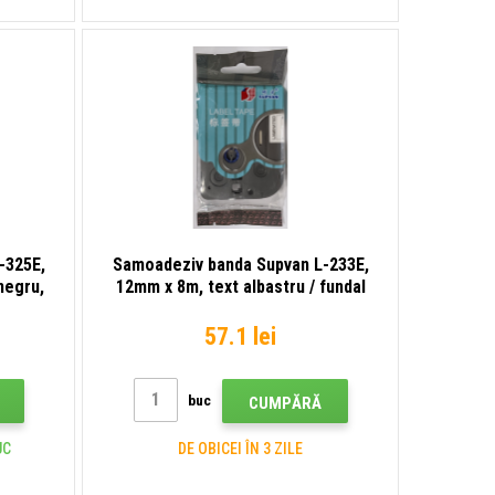
-325E,
Samoadeziv banda Supvan L-233E,
negru,
12mm x 8m, text albastru / fundal
alb, laminat
57.1 lei
buc
CUMPĂRĂ
UC
DE OBICEI ÎN 3 ZILE