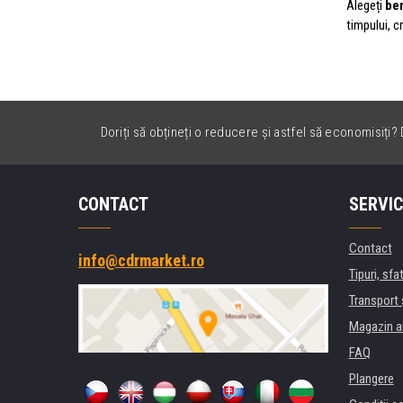
Alegeți
be
timpului, c
Doriți să obțineți o reducere și astfel să economisiți? D
CONTACT
SERVIC
Contact
info@cdrmarket.ro
Tipuri, sfat
Transport 
Magazin a
FAQ
Plangere