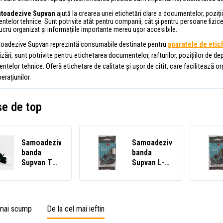
utoadezive Supvan
ajută la crearea unei etichetări clare a documentelor, poziții
ntelor tehnice. Sunt potrivite atât pentru companii, cât și pentru persoane fizic
ucru organizat și informațiile importante mereu ușor accesibile.
toadezive Supvan reprezintă consumabile destinate pentru
aparatele de eti
ilizări, sunt potrivite pentru etichetarea documentelor, rafturilor, pozițiilor de de
ntelor tehnice. Oferă etichetare de calitate și ușor de citit, care facilitează o
erațiunilor.
e de top
Samoadeziv
Samoadeziv
banda
banda
Supvan TP-
Supvan L-
L09EW,
P231E,
9mm x 16m,
12mm x 8m,
alb
text negru /
fundal alb,
 mai scump
De la cel mai ieftin
adeziv
puternic