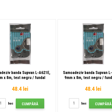
deziv banda Supvan L-A621E,
Samoadeziv banda Supvan L
m x 8m, text negru / fundal
9mm x 8m, text negru / funda
galben, nelaminată
nelaminată
48.4 lei
48.4 lei
buc
buc
CUMPĂRĂ
CUMPĂRĂ