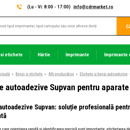
(Lu - Vi: 8:00 - 17:00)
info@cdrmarket.ro
C
 si etichete
Hârtie
Imprimante
Imprimante 
cipală
»
Benzi si etichete
»
Alti producători
»
Etichete și benzi autoadezive
e autoadezive Supvan pentru aparate 
autoadezive Supvan: soluție profesională pent
ntă
în care orientarea rapidă și identificarea precisă sunt importante, etichetarea de