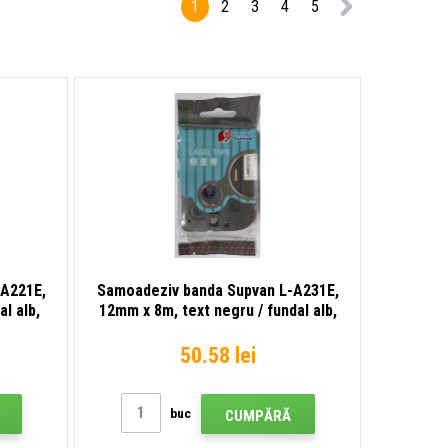
1
2
3
4
5
-A221E,
Samoadeziv banda Supvan L-A231E,
l alb,
12mm x 8m, text negru / fundal alb,
nelaminată
50.58 lei
buc
CUMPĂRĂ