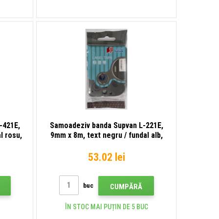
-421E,
Samoadeziv banda Supvan L-221E,
l rosu,
9mm x 8m, text negru / fundal alb,
laminat
53.02 lei
buc
CUMPĂRĂ
ÎN STOC MAI PUȚIN DE 5 BUC