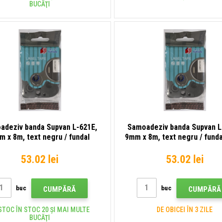
BUCĂŢI
adeziv banda Supvan L-621E,
Samoadeziv banda Supvan L
m x 8m, text negru / fundal
9mm x 8m, text negru / funda
galben, laminat
laminat
53.02 lei
53.02 lei
buc
buc
CUMPĂRĂ
CUMPĂRĂ
STOC ÎN STOC 20 ȘI MAI MULTE
DE OBICEI ÎN 3 ZILE
BUCĂŢI