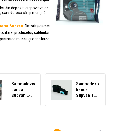
lor din depozit, dispozitivelor
e, care doresc să își mențină
chetat Supvan
. Datorită gamei
pozitare, produselor, cablurilor
rganizarea muncii și orientarea
Samoadeziv
Samoadeziv
banda
banda
Supvan L-
Supvan TP-
A231E,
L09ES,
12mm x 8m,
9mm x 16m,
text negru /
argintiu
fundal alb,
nelaminată