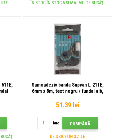
ULTE
ÎN STOC ÎN STOC 5 ȘI MAI MULTE BUCĂŢI
-611E,
Samoadeziv banda Supvan L-211E,
ndal
6mm x 8m, text negru / fundal alb,
laminat
51.39 lei
buc
CUMPĂRĂ
 BUCĂŢI
DE OBICEI ÎN 3 ZILE