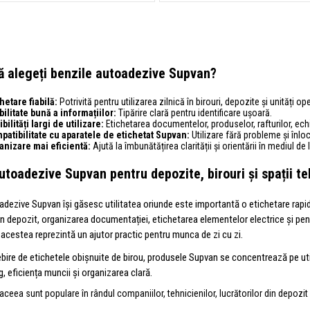
ă alegeți benzile autoadezive Supvan?
hetare fiabilă:
Potrivită pentru utilizarea zilnică în birouri, depozite și unități op
bilitate bună a informațiilor:
Tipărire clară pentru identificare ușoară.
bilități largi de utilizare:
Etichetarea documentelor, produselor, rafturilor, ech
patibilitate cu aparatele de etichetat Supvan:
Utilizare fără probleme și înloc
anizare mai eficientă:
Ajută la îmbunătățirea clarității și orientării în mediul de 
utoadezive Supvan pentru depozite, birouri și spații t
dezive Supvan își găsesc utilitatea oriunde este importantă o etichetare rapidă
din depozit, organizarea documentației, etichetarea elementelor electrice și pentr
 acestea reprezintă un ajutor practic pentru munca de zi cu zi.
ire de etichetele obișnuite de birou, produsele Supvan se concentrează pe util
, eficiența muncii și organizarea clară.
ceea sunt populare în rândul companiilor, tehnicienilor, lucrătorilor din depozit și