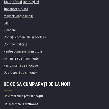
Tipuri, sfaturi, instrucțiuni
Transport şi plată
Magazin angro (B2B)
FAQ
Plangere
Condiţii comerciale si cookies
Confidentialitate
Pentru companii și instituţii
Închirierea de imprimante
Performanță de înlocuire
Odstoupení od smlouvy
DE CE SĂ CUMPĂRAȚI DE LA NOI?
Cele mai bune preţuri
preţuri
Cel mai mare
sortiment