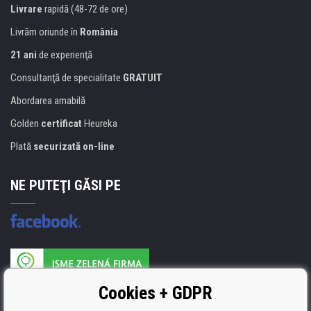
Livrare
rapidă (48-72 de ore)
Livrăm oriunde în
România
21 ani
de experienţă
Consultanţă de specialitate
GRATUIT
Abordarea amabilă
Golden
certificat
Heureka
Plată
securizată on-line
NE PUTEŢI GĂSI PE
Producătorul umpluturii de rezervă este certificat
Cookies + GDPR
ISO 9001, ISO 14001 şi STMC.