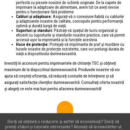
perfectă cu piesele noastre de schimb originale. De la capete de
imprimare la adaptoare de alimentare, avem tot ce aveți nevoie
pentru o funcționare fără probleme.
Cabluri și adaptoare:
Asigurați-vă o conexiune fiabilă cu cablurile
și adaptoarele noastre de calitate, concepute pentru performanță
optimă și durată lungă de viață.
Suporturi și standuri:
Păstrați-vă spațiul de lucru organizat și
eficient cu suporturile și standurile noastre practice, care vă permit
accesul ușor la imprimantă și la funcțiile acesteia.
Huse de protecție:
Protejați-vă imprimanta de praf și murdărie cu
husele noastre de protecție rezistente, care vor prelungi durata de
viață a dispozitivului dumneavoastră.
Investiți în accesorii pentru imprimantele de chitanțe TSC și obțineți
maximum de la dispozitivul dumneavoastră. Produsele noastre vă vor
ajuta să creșteți eficiența, să reduceți costurile de întreținere și să
asigurați satisfacția clienților dumneavoastră. Consultați oferta noastră
și alegeți ce este mai bun pentru afacerea dumneavoastră!
Doriți să obțineți o reducere și astfel să economisiți? Doriți să
primiți sfaturi și tutoriale interesante? Abonați-vă la newsletter-ul