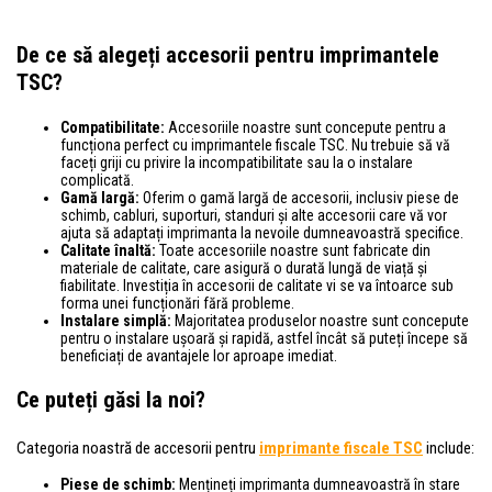
De ce să alegeți accesorii pentru imprimantele
TSC?
Compatibilitate:
Accesoriile noastre sunt concepute pentru a
funcționa perfect cu imprimantele fiscale TSC. Nu trebuie să vă
faceți griji cu privire la incompatibilitate sau la o instalare
complicată.
Gamă largă:
Oferim o gamă largă de accesorii, inclusiv piese de
schimb, cabluri, suporturi, standuri și alte accesorii care vă vor
ajuta să adaptați imprimanta la nevoile dumneavoastră specifice.
Calitate înaltă:
Toate accesoriile noastre sunt fabricate din
materiale de calitate, care asigură o durată lungă de viață și
fiabilitate. Investiția în accesorii de calitate vi se va întoarce sub
forma unei funcționări fără probleme.
Instalare simplă:
Majoritatea produselor noastre sunt concepute
pentru o instalare ușoară și rapidă, astfel încât să puteți începe să
beneficiați de avantajele lor aproape imediat.
Ce puteți găsi la noi?
Categoria noastră de accesorii pentru
imprimante fiscale TSC
include:
Piese de schimb:
Mențineți imprimanta dumneavoastră în stare