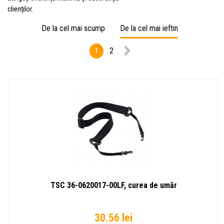
clienților.
De la cel mai scump
De la cel mai ieftin
1
2
TSC 36-0620017-00LF, curea de umăr
30.56 lei