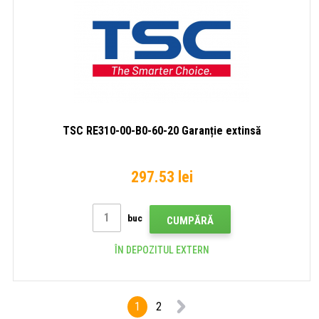
TSC RE310-00-B0-60-20 Garanție extinsă
297.53 lei
buc
CUMPĂRĂ
ÎN DEPOZITUL EXTERN
1
2