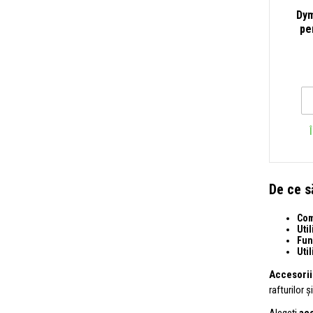
Dym
pe
De ce s
Com
Uti
Fun
Util
Accesorii
rafturilor 
Alegeți
acc