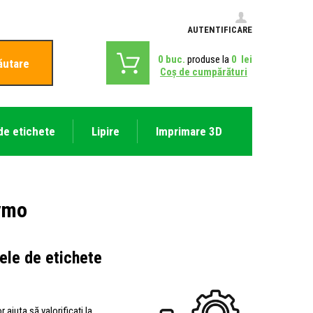
AUTENTIFICARE
0
buc.
produse la
0
lei
ăutare
Coş de cumpărături
de etichete
Lipire
Imprimare 3D
Dymo
ele de etichete
r ajuta să valorificați la