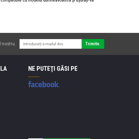
l nostru.
Trimite.
 LA
NE PUTEŢI GĂSI PE