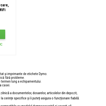
rcare,
WiFi
UC
tat și imprimante de etichete Dymo.
nică fără probleme.
pe termen lung a echipamentului.
a casei.
zilnică a documentelor, dosarelor, articolelor din depozit,
la cerințe specifice și îi puteți asigura o funcționare fiabilă.
compatibile cu modelul dumneavoastră și ușurați-vă