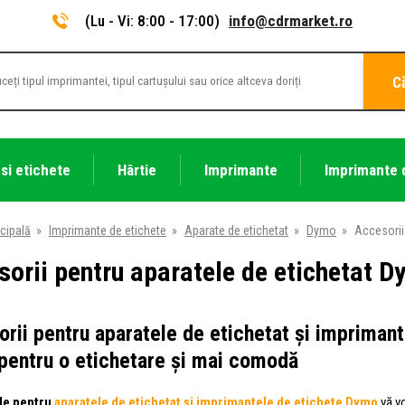
(Lu - Vi: 8:00 - 17:00)
info@cdrmarket.ro
C
 si etichete
Hârtie
Imprimante
Imprimante 
cipală
»
Imprimante de etichete
»
Aparate de etichetat
»
Dymo
»
Accesorii
orii pentru aparatele de etichetat 
rii pentru aparatele de etichetat și imprimant
entru o etichetare și mai comodă
le pentru
aparatele de etichetat și imprimantele de etichete Dymo
vă vo