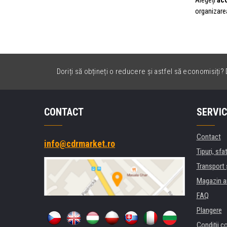
organizarea
Doriți să obțineți o reducere și astfel să economisiți? D
CONTACT
SERVIC
Contact
info@cdrmarket.ro
Tipuri, sfat
Transport 
Magazin a
FAQ
Plangere
Condiţii c