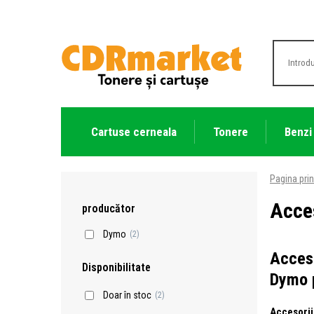
Cartuse cerneala
Tonere
Benzi
Pagina prin
Acces
producător
Dymo
(2)
Acceso
Disponibilitate
Dymo p
Doar în stoc
(2)
Accesorii