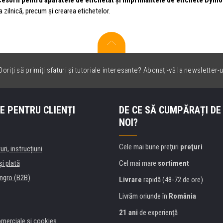
 zilnică, precum și crearea etichetelor.
oriți să primiți sfaturi și tutoriale interesante? Abonați-vă la newsletter-u
E PENTRU CLIENȚI
DE CE SĂ CUMPĂRAȚI DE
NOI?
Cele mai bune preţuri
preţuri
uri, instrucțiuni
şi plată
Cel mai mare
sortiment
ngro (B2B)
Livrare
rapidă (48-72 de ore)
Livrăm oriunde în
România
21 ani
de experienţă
omerciale si cookies