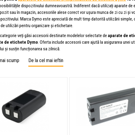
ibilitățile dispozitivului dumneavoastră. Indiferent dacă utilizați aparate de
epozit sau în magazin, accesoriile alese corect vor ușura munca de zi cu zi și vo
ispozitivului. Marca Dymo este apreciată de mult timp datorită utilizării simple, c
 de utilizări pentru organizare și etichetare.
 categorie veți găsi accesorii destinate modelelor selectate de
aparate de et
e de etichete Dymo
. Oferta include accesorii care ajută la asigurarea unei ut
lui și susțin funcționarea sa zilnică.
 mai scump
De la cel mai ieftin