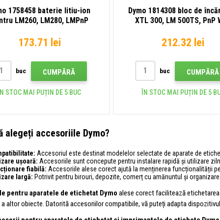
o 1758458 baterie litiu-ion
Dymo 1814308 bloc de încă
ntru LM260, LM280, LMPnP
XTL 300, LM 500TS, PnP 
173.71 lei
212.32 lei
buc
buc
CUMPĂRĂ
CUMPĂRĂ
ÎN STOC MAI PUȚIN DE 5 BUC
ÎN STOC MAI PUȚIN DE 5 B
ă alegeți accesoriile Dymo?
patibilitate:
Accesoriul este destinat modelelor selectate de aparate de etiche
lizare ușoară:
Accesoriile sunt concepute pentru instalare rapidă și utilizare zil
cționare fiabilă:
Accesoriile alese corect ajută la menținerea funcționalității 
izare largă:
Potrivit pentru birouri, depozite, comerț cu amănuntul și organizare
le pentru aparatele de etichetat Dymo
alese corect facilitează etichetarea 
și a altor obiecte. Datorită accesoriilor compatibile, vă puteți adapta dispozitivul 
esorii pentru aparatele de etichetat și imprimantele de etichete Dymo