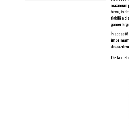
maximum pos
birou, în d
fiabilă a d
gamei largi
În această
imprimant
dispozitivu
De la cel