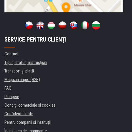
SERVICE PENTRU CLIENȚI
Contact
Tipuri, sfaturi, instrucțiuni
Transport şi plată
Magazin angro (B2B)
FAQ
Plangere
Condiţii comerciale si cookies
Confidentialitate
Pentru companii și instituţii
Închirierea de imprimante