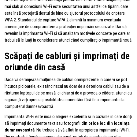
mai slab al conexiunii Wi‑Fi este securitatea unui astfel de tipăriri, care
este însă protejată destul de bine cu ajutorul protocolului de criptare
WPA 2. Standardul de criptare WPA 2 elimină la minimum eventuala
amenințare de compromitere a protecției imprimării securizate. Dar să
revenim la imprimanta Wi‑Fi și să analizăm motivele concrete pe care ar
trebui să le luați în considerare atunci când cumpărați o imprimantă nouă.
Scăpați de cabluri și imprimați de
oriunde din casă
Dacă vă deranjează mulțimea de cabluri omniprezente în care vi se pot
încurca picioarele, existând riscul nu doar de a deteriora cablul sau de a
răsturna laptopul de pe masă, ci chiar și de a provoca o cădere, atunci cu
siguranță veți aprecia posibilitatea conectării fără fir a imprimantei la
computerul dumneavoastră.
Imprimanta Wi‑Fi este însă o alegere excelentă și în cazurile în care doriți
să imprimați documente text sau fotografii
din orice loc din locuința
dumneavoastră
. Nu trebuie să vă aflați în apropierea imprimantei Wi-Fi.
Din confortul fiecărei camere din casă, puteți da acestui dispozitiv