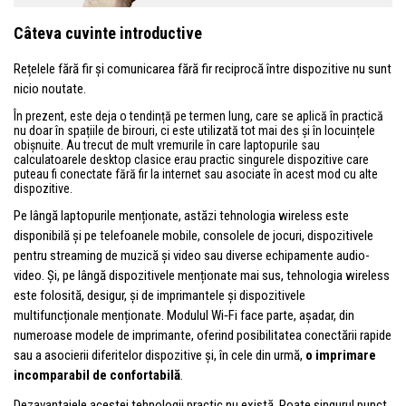
Câteva cuvinte introductive
Rețelele fără fir și comunicarea fără fir reciprocă între dispozitive nu sunt
nicio noutate.
În prezent, este deja o tendință pe termen lung, care se aplică în practică
nu doar în spațiile de birouri, ci este utilizată tot mai des și în locuințele
obișnuite. Au trecut de mult vremurile în care laptopurile sau
calculatoarele desktop clasice erau practic singurele dispozitive care
puteau fi conectate fără fir la internet sau asociate în acest mod cu alte
dispozitive.
Pe lângă laptopurile menționate, astăzi tehnologia wireless este
disponibilă și pe telefoanele mobile, consolele de jocuri, dispozitivele
pentru streaming de muzică și video sau diverse echipamente audio-
video. Și, pe lângă dispozitivele menționate mai sus, tehnologia wireless
este folosită, desigur, și de imprimantele și dispozitivele
multifuncționale menționate. Modulul Wi‑Fi face parte, așadar, din
numeroase modele de imprimante, oferind posibilitatea conectării rapide
sau a asocierii diferitelor dispozitive și, în cele din urmă,
o imprimare
incomparabil de confortabilă
.
Dezavantajele acestei tehnologii practic nu există. Poate singurul punct