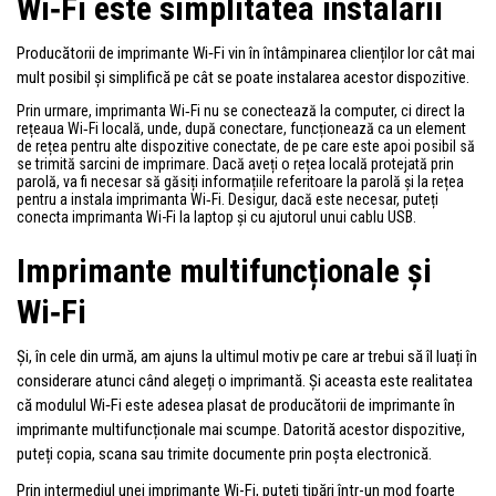
Wi‑Fi este simplitatea instalării
Producătorii de imprimante Wi‑Fi vin în întâmpinarea clienților lor cât mai
mult posibil și simplifică pe cât se poate instalarea acestor dispozitive.
Prin urmare, imprimanta Wi‑Fi nu se conectează la computer, ci direct la
rețeaua Wi‑Fi locală, unde, după conectare, funcționează ca un element
de rețea pentru alte dispozitive conectate, de pe care este apoi posibil să
se trimită sarcini de imprimare. Dacă aveți o rețea locală protejată prin
parolă, va fi necesar să găsiți informațiile referitoare la parolă și la rețea
pentru a instala imprimanta Wi‑Fi. Desigur, dacă este necesar, puteți
conecta imprimanta Wi-Fi la laptop și cu ajutorul unui cablu USB.
Imprimante multifuncționale și
Wi‑Fi
Și, în cele din urmă, am ajuns la ultimul motiv pe care ar trebui să îl luați în
considerare atunci când alegeți o imprimantă. Și aceasta este realitatea
că modulul Wi‑Fi este adesea plasat de producătorii de imprimante în
imprimante multifuncționale mai scumpe. Datorită acestor dispozitive,
puteți copia, scana sau trimite documente prin poșta electronică.
Prin intermediul unei imprimante Wi-Fi, puteți tipări într-un mod foarte