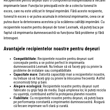
Recipientele pentru deșeuri sunt o componentă indispensabilă a fiecărei
imprimante laser. Funcția lor principală este de a colecta tonerul în
exces, care nu este utilizat în timpul imprimării. Fără aceste recipiente,
tonerul în exces s-ar putea acumula în interiorul imprimantei, ceea ce ar
putea duce la deteriorarea acesteia și la scăderea calității imprimării. Cu
recipientele noastre pentru deșeuri de toner Lexmark, vă puteți baza pe
faptul că imprimanta dumneavoastră va funcționa fără probleme și fără
întreruperi.
Avantajele recipientelor noastre pentru deșeuri
Compatibilitate:
Recipientele noastre pentru deșeuri sunt
concepute pentru a se potrivi perfect în imprimanta
dumneavoastră Lexmark. Nu trebuie să vă faceți griji cu privire la
probleme de instalare sau compatibilitate.
Capacitate mare:
Datorită capacității mari a recipientelor noastre,
nu trebuie să vă faceți griji cu privire la înlocuirea frecventă. Astfel
economisiți timp și bani.
Alegere ecologică:
Recipientele noastre pentru deșeuri sunt
fabricate cu grijă față de mediu. După umplerea lor, le puteți recicla
cu ușurință, contribuind astfel la protejarea planetei noastre.
Fiabilitate:
Cu recipientele noastre pentru deșeuri, vă puteți baza
pe performanța constantă a imprimantei dumneavoastră. Asigură
că fiecare imprimare va fi clară și curată.