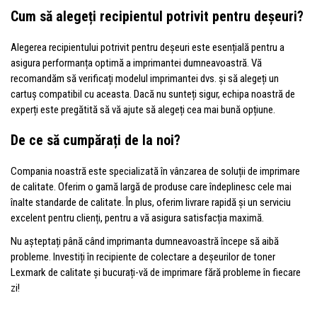
Cum să alegeți recipientul potrivit pentru deșeuri?
Alegerea recipientului potrivit pentru deșeuri este esențială pentru a
asigura performanța optimă a imprimantei dumneavoastră. Vă
recomandăm să verificați modelul imprimantei dvs. și să alegeți un
cartuș compatibil cu aceasta. Dacă nu sunteți sigur, echipa noastră de
experți este pregătită să vă ajute să alegeți cea mai bună opțiune.
De ce să cumpărați de la noi?
Compania noastră este specializată în vânzarea de soluții de imprimare
de calitate. Oferim o gamă largă de produse care îndeplinesc cele mai
înalte standarde de calitate. În plus, oferim livrare rapidă și un serviciu
excelent pentru clienți, pentru a vă asigura satisfacția maximă.
Nu așteptați până când imprimanta dumneavoastră începe să aibă
probleme. Investiți în recipiente de colectare a deșeurilor de toner
Lexmark de calitate și bucurați-vă de imprimare fără probleme în fiecare
zi!