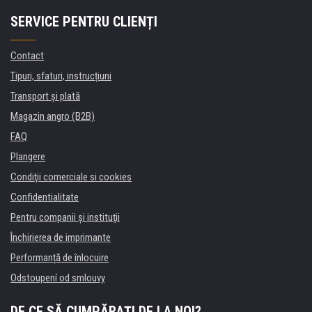
SERVICE PENTRU CLIENȚI
Contact
Tipuri, sfaturi, instrucțiuni
Transport şi plată
Magazin angro (B2B)
FAQ
Plangere
Condiţii comerciale si cookies
Confidentialitate
Pentru companii și instituţii
Închirierea de imprimante
Performanță de înlocuire
Odstoupení od smlouvy
DE CE SĂ CUMPĂRAȚI DE LA NOI?