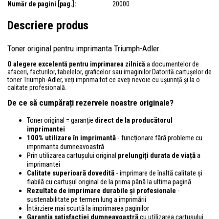
Număr de pagini [pag.]:
20000
Descriere produs
Toner original pentru imprimanta Triumph-Adler.
O alegere excelentă pentru imprimarea zilnică
a documentelor de
afaceri, facturilor, tabelelor, graficelor sau imaginilor.Datorită cartușelor de
toner Triumph-Adler, veți imprima tot ce aveți nevoie cu ușurință și la o
calitate profesională.
De ce să cumpărați rezervele noastre originale?
Toner original = garanție
direct de la producătorul
imprimantei
100% utilizare în imprimantă
- funcționare fără probleme cu
imprimanta dumneavoastră
Prin utilizarea cartușului original
prelungiți durata de viață
a
imprimantei
Calitate superioară dovedită
- imprimare de înaltă calitate și
fiabilă cu cartușul original de la prima până la ultima pagină
Rezultate de imprimare durabile și profesionale
-
sustenabilitate pe termen lung a imprimării
Întârziere mai scurtă la imprimarea paginilor
Garanția satisfacției dumneavoastră
cu utilizarea cartușului