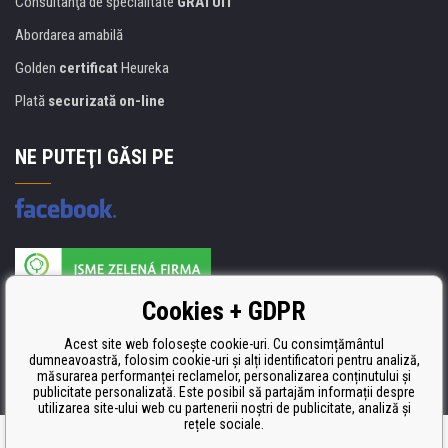
Consultanţă de specialitate
GRATUIT
Abordarea amabilă
Golden
certificat
Heureka
Plată
securizată on-line
NE PUTEŢI GĂSI PE
Producătorul umpluturii de rezervă este certificat
Cookies + GDPR
ISO 9001, ISO 14001 şi STMC.
Acest site web folosește cookie-uri. Cu consimțământul
dumneavoastră, folosim cookie-uri și alți identificatori pentru analiză,
măsurarea performanței reclamelor, personalizarea conținutului și
publicitate personalizată. Este posibil să partajăm informații despre
utilizarea site-ului web cu partenerii noștri de publicitate, analiză și
rețele sociale.