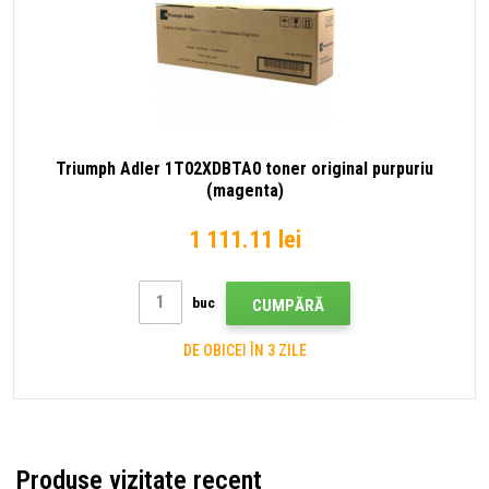
Triumph Adler 1T02XDBTA0 toner original purpuriu
(magenta)
1 111.11 lei
buc
CUMPĂRĂ
DE OBICEI ÎN 3 ZILE
Produse vizitate recent