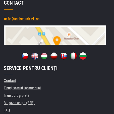
CONTACT
info@cdrmarket.ro
SERVICE PENTRU CLIENȚI
Contact
Tipuri, sfaturi, instrucțiuni
Transport şi plată
Magazin angro (B2B)
FAQ