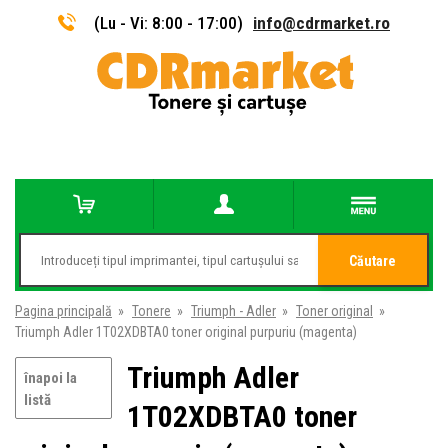
(Lu - Vi: 8:00 - 17:00)
info@cdrmarket.ro
Căutare
Pagina principală
»
Tonere
»
Triumph - Adler
»
Toner original
»
Triumph Adler 1T02XDBTA0 toner original purpuriu (magenta)
Triumph Adler
înapoi la
listă
1T02XDBTA0 toner