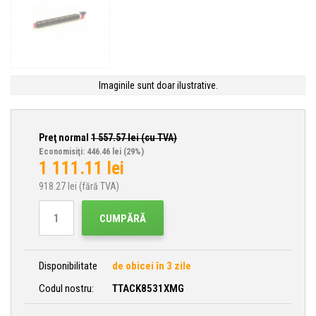
Imaginile sunt doar ilustrative.
Preţ normal
1 557.57
lei (cu TVA)
Economisiţi: 446.46 lei
(29%)
1 111.11
lei
918.27
lei (fără TVA)
CUMPĂRĂ
Disponibilitate
de obicei în 3 zile
Codul nostru:
TTACK8531XMG