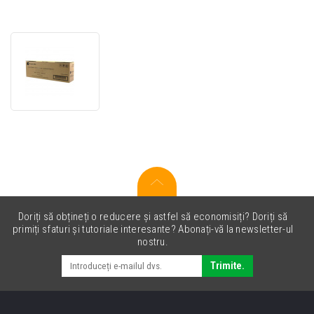
Triumph
Adler
1T02XDBTA0
toner
original
purpuriu
(magenta)
Doriți să obțineți o reducere și astfel să economisiți? Doriți să
primiți sfaturi și tutoriale interesante? Abonați-vă la newsletter-ul
nostru.
Trimite.