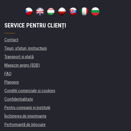
SERVICE PENTRU CLIENȚI
Contact
Tipuri, sfaturi, instrucțiuni
Transport şi plată
Magazin angro (B2B)
FAQ
Plangere
Condiţii comerciale si cookies
Confidentialitate
Pentru companii și instituţii
Închirierea de imprimante
Performanță de înlocuire