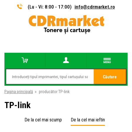
(Lu - Vi: 8:00 - 17:00)
info@cdrmarket.ro
Căutare
Pagina principală
»
producător TP-link
TP-link
De la cel mai scump
De la cel mai ieftin