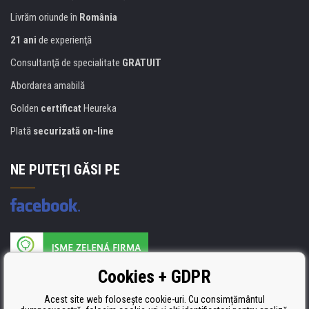
Livrăm oriunde în
România
21 ani
de experienţă
Consultanţă de specialitate
GRATUIT
Abordarea amabilă
Golden
certificat
Heureka
Plată
securizată on-line
NE PUTEŢI GĂSI PE
Producătorul umpluturii de rezervă este certificat
Cookies + GDPR
ISO 9001, ISO 14001 şi STMC.
Acest site web folosește cookie-uri. Cu consimțământul