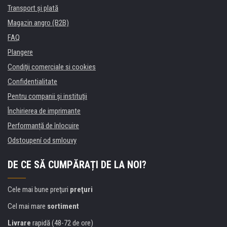
Transport şi plată
Magazin angro (B2B)
FAQ
Plangere
Condiţii comerciale si cookies
Confidentialitate
Pentru companii și instituţii
Închirierea de imprimante
Performanță de înlocuire
Odstoupení od smlouvy
DE CE SĂ CUMPĂRAȚI DE LA NOI?
Cele mai bune preţuri
preţuri
Cel mai mare
sortiment
Livrare
rapidă (48-72 de ore)