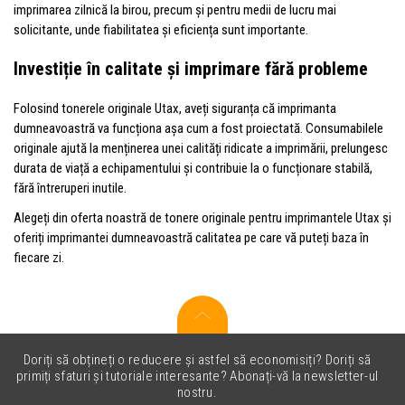
imprimarea zilnică la birou, precum și pentru medii de lucru mai
solicitante, unde fiabilitatea și eficiența sunt importante.
Investiție în calitate și imprimare fără probleme
Folosind tonerele originale Utax, aveți siguranța că imprimanta
dumneavoastră va funcționa așa cum a fost proiectată. Consumabilele
originale ajută la menținerea unei calități ridicate a imprimării, prelungesc
durata de viață a echipamentului și contribuie la o funcționare stabilă,
fără întreruperi inutile.
Alegeți din oferta noastră de tonere originale pentru imprimantele Utax și
oferiți imprimantei dumneavoastră calitatea pe care vă puteți baza în
fiecare zi.
Doriți să obțineți o reducere și astfel să economisiți? Doriți să
primiți sfaturi și tutoriale interesante? Abonați-vă la newsletter-ul
nostru.