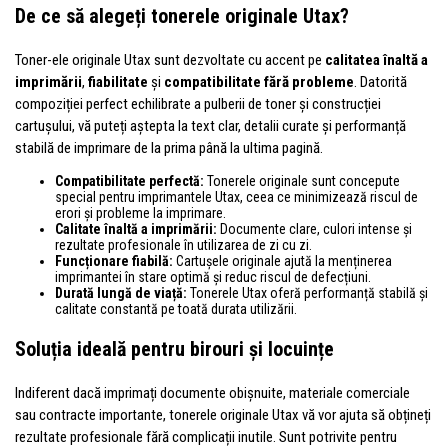
De ce să alegeți tonerele originale Utax?
Toner-ele originale Utax sunt dezvoltate cu accent pe
calitatea înaltă a
imprimării
,
fiabilitate
și
compatibilitate fără probleme
. Datorită
compoziției perfect echilibrate a pulberii de toner și construcției
cartușului, vă puteți aștepta la text clar, detalii curate și performanță
stabilă de imprimare de la prima până la ultima pagină.
Compatibilitate perfectă:
Tonerele originale sunt concepute
special pentru imprimantele Utax, ceea ce minimizează riscul de
erori și probleme la imprimare.
Calitate înaltă a imprimării:
Documente clare, culori intense și
rezultate profesionale în utilizarea de zi cu zi.
Funcționare fiabilă:
Cartușele originale ajută la menținerea
imprimantei în stare optimă și reduc riscul de defecțiuni.
Durată lungă de viață:
Tonerele Utax oferă performanță stabilă și
calitate constantă pe toată durata utilizării.
Soluția ideală pentru birouri și locuințe
Indiferent dacă imprimați documente obișnuite, materiale comerciale
sau contracte importante, tonerele originale Utax vă vor ajuta să obțineți
rezultate profesionale fără complicații inutile. Sunt potrivite pentru