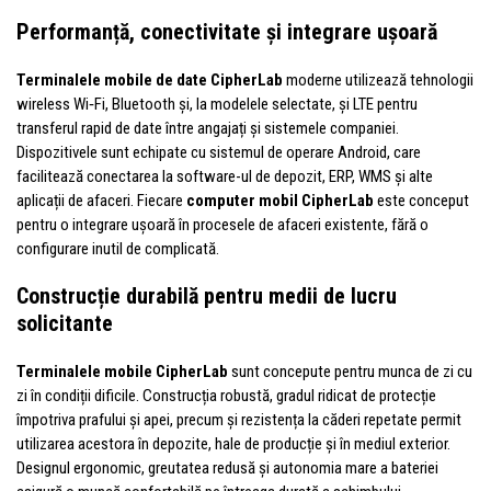
Performanță, conectivitate și integrare ușoară
Terminalele mobile de date CipherLab
moderne utilizează tehnologii
wireless Wi‑Fi, Bluetooth și, la modelele selectate, și LTE pentru
transferul rapid de date între angajați și sistemele companiei.
Dispozitivele sunt echipate cu sistemul de operare Android, care
facilitează conectarea la software-ul de depozit, ERP, WMS și alte
aplicații de afaceri. Fiecare
computer mobil CipherLab
este conceput
pentru o integrare ușoară în procesele de afaceri existente, fără o
configurare inutil de complicată.
Construcție durabilă pentru medii de lucru
solicitante
Terminalele mobile CipherLab
sunt concepute pentru munca de zi cu
zi în condiții dificile. Construcția robustă, gradul ridicat de protecție
împotriva prafului și apei, precum și rezistența la căderi repetate permit
utilizarea acestora în depozite, hale de producție și în mediul exterior.
Designul ergonomic, greutatea redusă și autonomia mare a bateriei