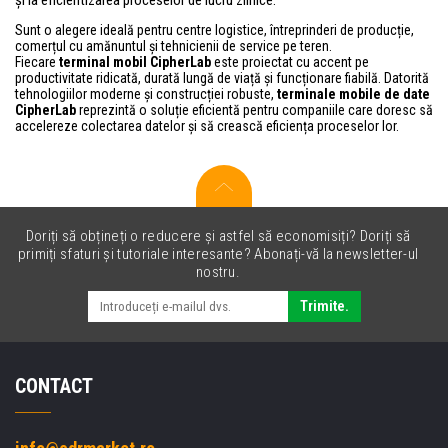
Sunt o alegere ideală pentru centre logistice, întreprinderi de producție,
comerțul cu amănuntul și tehnicienii de service pe teren.
Fiecare
terminal mobil CipherLab
este proiectat cu accent pe
productivitate ridicată, durată lungă de viață și funcționare fiabilă. Datorită
tehnologiilor moderne și construcției robuste,
terminale mobile de date
CipherLab
reprezintă o soluție eficientă pentru companiile care doresc să
accelereze colectarea datelor și să crească eficiența proceselor lor.
Doriți să obțineți o reducere și astfel să economisiți? Doriți să
primiți sfaturi și tutoriale interesante? Abonați-vă la newsletter-ul
nostru.
Trimite.
CONTACT