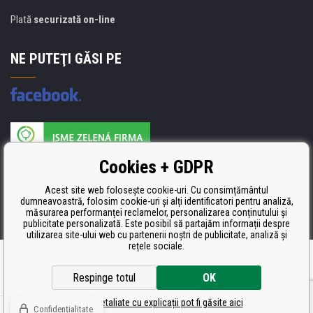
Plată
securizată on-line
NE PUTEŢI GĂSI PE
Producătorul umpluturii de rezervă este certificat
Cookies + GDPR
ISO 9001, ISO 14001 şi STMC.
Acest site web folosește cookie-uri. Cu consimțământul
dumneavoastră, folosim cookie-uri și alți identificatori pentru analiză,
măsurarea performanței reclamelor, personalizarea conținutului și
publicitate personalizată. Este posibil să partajăm informații despre
utilizarea site-ului web cu partenerii noștri de publicitate, analiză și
rețele sociale.
Ecommerce solutions
BINARGON.cz
Respinge totul
OK
Setări detaliate cu explicații pot fi găsite aici
Confidențialitate