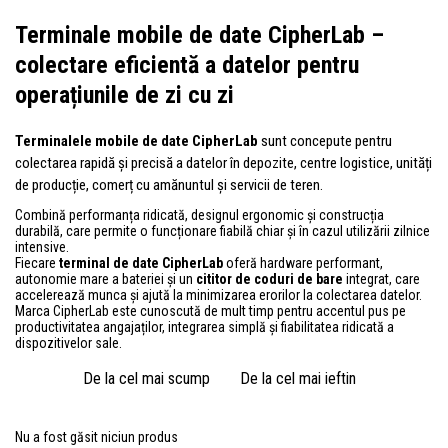
Terminale mobile de date CipherLab –
colectare eficientă a datelor pentru
operațiunile de zi cu zi
Terminalele mobile de date CipherLab
sunt concepute pentru
colectarea rapidă și precisă a datelor în depozite, centre logistice, unități
de producție, comerț cu amănuntul și servicii de teren.
Combină performanța ridicată, designul ergonomic și construcția
durabilă, care permite o funcționare fiabilă chiar și în cazul utilizării zilnice
intensive.
Fiecare
terminal de date CipherLab
oferă hardware performant,
autonomie mare a bateriei și un
cititor de coduri de bare
integrat, care
accelerează munca și ajută la minimizarea erorilor la colectarea datelor.
Marca CipherLab este cunoscută de mult timp pentru accentul pus pe
productivitatea angajaților, integrarea simplă și fiabilitatea ridicată a
dispozitivelor sale.
De la cel mai scump
De la cel mai ieftin
Nu a fost găsit niciun produs