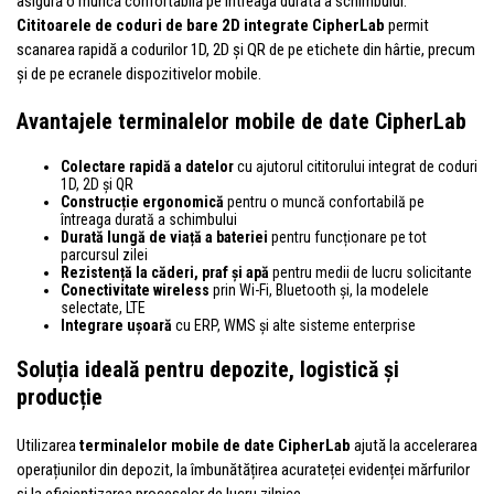
asigură o muncă confortabilă pe întreaga durată a schimbului.
Cititoarele de coduri de bare 2D integrate CipherLab
permit
scanarea rapidă a codurilor 1D, 2D și QR de pe etichete din hârtie, precum
și de pe ecranele dispozitivelor mobile.
Avantajele terminalelor mobile de date CipherLab
Colectare rapidă a datelor
cu ajutorul cititorului integrat de coduri
1D, 2D și QR
Construcție ergonomică
pentru o muncă confortabilă pe
întreaga durată a schimbului
Durată lungă de viață a bateriei
pentru funcționare pe tot
parcursul zilei
Rezistență la căderi, praf și apă
pentru medii de lucru solicitante
Conectivitate wireless
prin Wi-Fi, Bluetooth și, la modelele
selectate, LTE
Integrare ușoară
cu ERP, WMS și alte sisteme enterprise
Soluția ideală pentru depozite, logistică și
producție
Utilizarea
terminalelor mobile de date CipherLab
ajută la accelerarea
operațiunilor din depozit, la îmbunătățirea acurateței evidenței mărfurilor
și la eficientizarea proceselor de lucru zilnice.