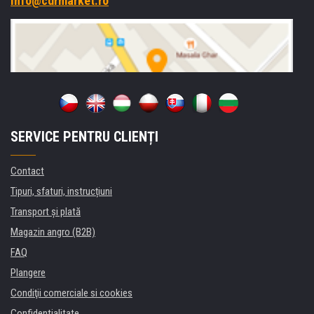
info@cdrmarket.ro
SERVICE PENTRU CLIENȚI
Contact
Tipuri, sfaturi, instrucțiuni
Transport şi plată
Magazin angro (B2B)
FAQ
Plangere
Condiţii comerciale si cookies
Confidentialitate