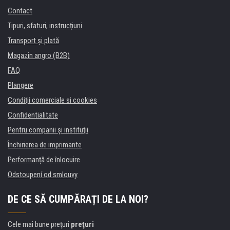
Contact
Tipuri, sfaturi, instrucțiuni
Transport şi plată
Magazin angro (B2B)
FAQ
Plangere
Condiţii comerciale si cookies
Confidentialitate
Pentru companii și instituţii
Închirierea de imprimante
Performanță de înlocuire
Odstoupení od smlouvy
DE CE SĂ CUMPĂRAȚI DE LA NOI?
Cele mai bune preţuri
preţuri