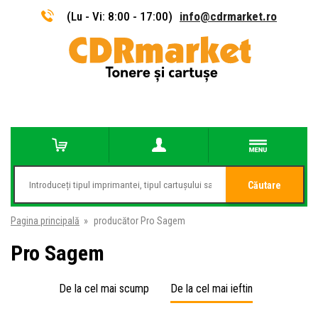
(Lu - Vi: 8:00 - 17:00)
info@cdrmarket.ro
Căutare
Pagina principală
»
producător Pro Sagem
Pro Sagem
De la cel mai scump
De la cel mai ieftin