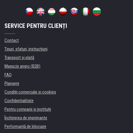
SERVICE PENTRU CLIENȚI
Contact
Tipuri, sfaturi, instrucțiuni
Transport şi plată
Magazin angro (B2B)
FAQ
Plangere
Condiţii comerciale si cookies
Confidentialitate
Pentru companii și instituţii
Închirierea de imprimante
Performanță de înlocuire