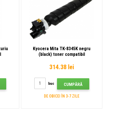
uriu
Kyocera Mita TK-8345K negru
l
(black) toner compatibil
314.38 lei
buc
CUMPĂRĂ
DE OBICEI ÎN 3-7 ZILE