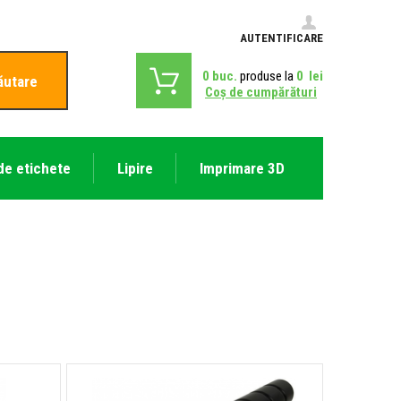
AUTENTIFICARE
0
buc.
produse la
0
lei
ăutare
Coş de cumpărături
de etichete
Lipire
Imprimare 3D