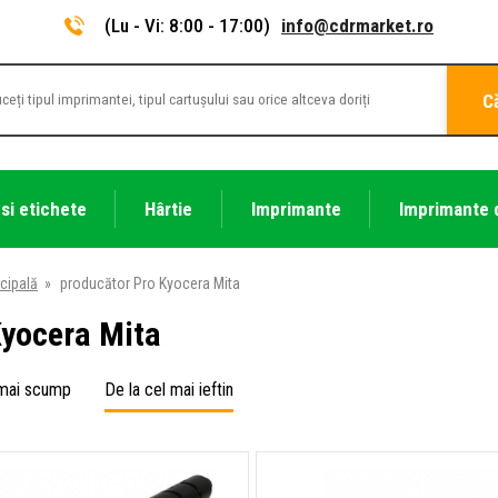
(Lu - Vi: 8:00 - 17:00)
info@cdrmarket.ro
C
 si etichete
Hârtie
Imprimante
Imprimante 
cipală
»
producător Pro Kyocera Mita
Kyocera Mita
 mai scump
De la cel mai ieftin