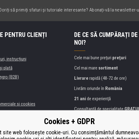
oriți să primiți sfaturi și tutoriale interesante? Abonați-vă la newsletter-u
E PENTRU CLIENȚI
DE CE SĂ CUMPĂRAȚI DE
NOI?
Cele mai bune preţuri
preţuri
uri, instrucțiuni
şi plată
Cel mai mare
sortiment
ngro (B2B)
Livrare
rapidă (48-72 de ore)
Livrăm oriunde în
România
21 ani
de experienţă
omerciale si cookies
Consultanţă de specialitate
GRATU
alitate
Abordarea amabilă
Cookies + GDPR
anii și instituţii
Golden
certificat
Heureka
a de imprimante
 site web folosește cookie-uri. Cu consimțământul dumneavo
folosim cookie-uri și alți identificatori pentru analiză, măsurare