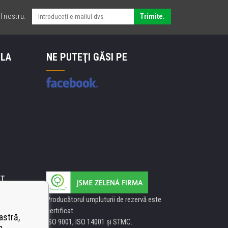
l nostru.
Trimite.
 LA
NE PUTEŢI GĂSI PE
IT
Producătorul umpluturii de rezervă este
certificat
astră,
ISO 9001, ISO 14001 şi STMC.
a