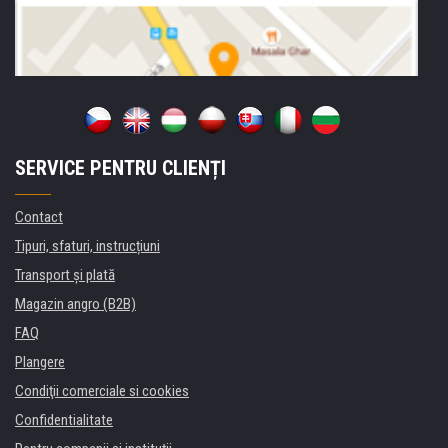
SERVICE PENTRU CLIENȚI
Contact
Tipuri, sfaturi, instrucțiuni
Transport şi plată
Magazin angro (B2B)
FAQ
Plangere
Condiţii comerciale si cookies
Confidentialitate