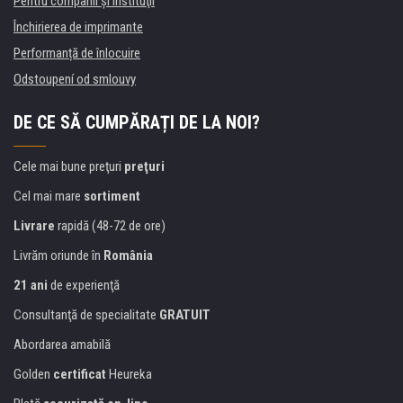
Pentru companii și instituţii
Închirierea de imprimante
Performanță de înlocuire
Odstoupení od smlouvy
DE CE SĂ CUMPĂRAȚI DE LA NOI?
Cele mai bune preţuri
preţuri
Cel mai mare
sortiment
Livrare
rapidă (48-72 de ore)
Livrăm oriunde în
România
21 ani
de experienţă
Consultanţă de specialitate
GRATUIT
Abordarea amabilă
Golden
certificat
Heureka