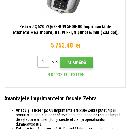
Zebra ZQ620 ZQ62-HUWAE00-00 Imprimantă de
etichete Healthcare, BT, Wi-Fi, 8 puncte/mm (203 dpi),
LTS, afișaj, EPL, ZPL, ZPLII, CPCL
5 753.48 lei
buc
CUMPĂRĂ
ÎN DEPOZITUL EXTERN
Avantajele imprimantelor fiscale Zebra
Viteză și eficiență:
Cu imprimantele fiscale Zebra puteți tipări
bonuri și etichete în doar câteva secunde, ceea ce reduce timpul
de așteptare al clienților și crește eficiența operațiunilor
dumneavoastră.
Calitate înaltă a imprimării:
Datorită tehnologiilor avansate de