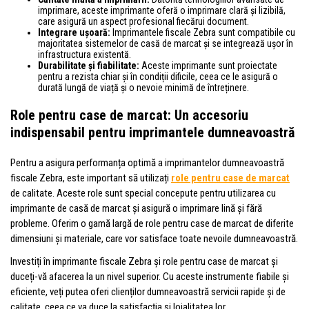
imprimare, aceste imprimante oferă o imprimare clară și lizibilă,
care asigură un aspect profesional fiecărui document.
Integrare ușoară:
Imprimantele fiscale Zebra sunt compatibile cu
majoritatea sistemelor de casă de marcat și se integrează ușor în
infrastructura existentă.
Durabilitate și fiabilitate:
Aceste imprimante sunt proiectate
pentru a rezista chiar și în condiții dificile, ceea ce le asigură o
durată lungă de viață și o nevoie minimă de întreținere.
Role pentru case de marcat: Un accesoriu
indispensabil pentru imprimantele dumneavoastră
Pentru a asigura performanța optimă a imprimantelor dumneavoastră
fiscale Zebra, este important să utilizați
role pentru case de marcat
de calitate. Aceste role sunt special concepute pentru utilizarea cu
imprimante de casă de marcat și asigură o imprimare lină și fără
probleme. Oferim o gamă largă de role pentru case de marcat de diferite
dimensiuni și materiale, care vor satisface toate nevoile dumneavoastră.
Investiți în imprimante fiscale Zebra și role pentru case de marcat și
duceți-vă afacerea la un nivel superior. Cu aceste instrumente fiabile și
eficiente, veți putea oferi clienților dumneavoastră servicii rapide și de
calitate, ceea ce va duce la satisfacția și loialitatea lor.