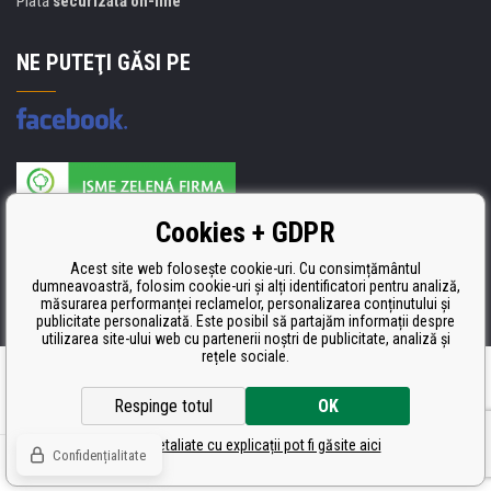
Plată
securizată on-line
NE PUTEŢI GĂSI PE
Producătorul umpluturii de rezervă este certificat
Cookies + GDPR
ISO 9001, ISO 14001 şi STMC.
Acest site web folosește cookie-uri. Cu consimțământul
dumneavoastră, folosim cookie-uri și alți identificatori pentru analiză,
măsurarea performanței reclamelor, personalizarea conținutului și
publicitate personalizată. Este posibil să partajăm informații despre
utilizarea site-ului web cu partenerii noștri de publicitate, analiză și
rețele sociale.
Ecommerce solutions
BINARGON.cz
Respinge totul
OK
Setări detaliate cu explicații pot fi găsite aici
Confidențialitate
© Toate drepturile rezervate CDRmarket.ro
Tonere şi cartuşe