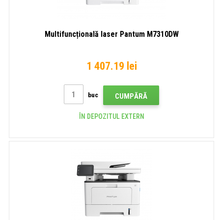
Multifuncțională laser Pantum M7310DW
1 407.19 lei
buc
CUMPĂRĂ
ÎN DEPOZITUL EXTERN