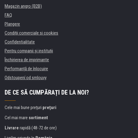
Magazin angro (B2B)
FAQ
Plangere
Condiţii comerciale si cookies
Confidentialitate
Pentru companii și instituţii
Închirierea de imprimante
Performanță de înlocuire
Odstoupení od smlouvy
DE CE SĂ CUMPĂRAȚI DE LA NOI?
Cele mai bune preţuri
preţuri
Cel mai mare
sortiment
Livrare
rapidă (48-72 de ore)
Livrăm oriunde în
România