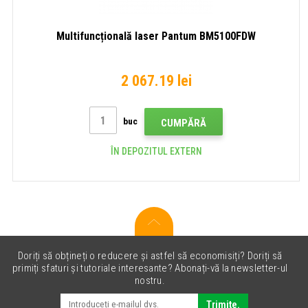
Multifuncțională laser Pantum BM5100FDW
2 067.19 lei
buc
CUMPĂRĂ
ÎN DEPOZITUL EXTERN
Doriți să obțineți o reducere și astfel să economisiți? Doriți să
primiți sfaturi și tutoriale interesante? Abonați-vă la newsletter-ul
nostru.
Trimite.