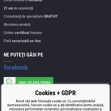
21 ani
de experienţă
Consultanţă de specialitate
GRATUIT
Abordarea amabilă
Golden
certificat
Heureka
Plată
securizată on-line
NE PUTEŢI GĂSI PE
Producătorul umpluturii de rezervă este certificat
Cookies + GDPR
ISO 9001, ISO 14001 şi STMC.
Acest site web folosește cookie-uri. Cu consimțământul
dumneavoastră, folosim cookie-uri și alți identificatori pentru analiză,
măsurarea performanței reclamelor, personalizarea conținutului și