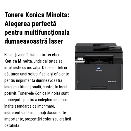
Tonere Konica Minolta:
Alegerea perfectă
pentru multifuncționala
dumneavoastră laser
Bine ați venit în lumea
tonerelor
Konica Minolta
, unde calitatea se
întâlnește cu inovația. Dacă sunteți în
căutarea unei soluții fiabile și eficiente
pentru imprimanta dumneavoastră
laser multifuncțională, sunteți în locul
potrivit. Toner-ele Konica Minolta sunt
concepute pentru a îndeplini cele mai
înalte standarde de imprimare,
indiferent dacă imprimați documente
importante, prezentări color sau grafică
detaliată.