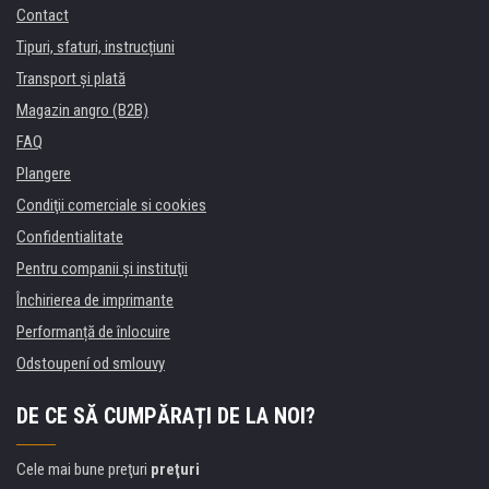
Contact
Tipuri, sfaturi, instrucțiuni
Transport şi plată
Magazin angro (B2B)
FAQ
Plangere
Condiţii comerciale si cookies
Confidentialitate
Pentru companii și instituţii
Închirierea de imprimante
Performanță de înlocuire
Odstoupení od smlouvy
DE CE SĂ CUMPĂRAȚI DE LA NOI?
Cele mai bune preţuri
preţuri