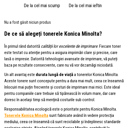
De la cel mai scump
De la cel mai ieftin
Nu a fost găsit niciun produs
De ce să alegeți
tonerele Konica Minolta
?
În primul rând datorită
calității lor excelente de imprimare
. Fiecare toner
este testat cu atenție pentru a asigura imprimări clare și precise, care
lasă o impresie. Datorită tehnologiei avansate de imprimare, vă puteți
baza pe rezultate consecvente, care nu vă vor dezamăgi niciodată.
Un alt avantaj este
durata lungă de viață
a tonerelor Konica Minolta.
Aceste tonere sunt concepute pentru a dura mai mult, ceea ce înseamnă
înlocuiri mai puțin frecvente și costuri de imprimare mai mici. Este ideal
pentru companiile care trebuie să tipărească în volum mare, dar care
doresc în același timp să mențină costurile sub control.
Responsabilitatea ecologică este o prioritate pentru Konica Minolta.
Tonerele Konica Minolta
sunt fabricate având în vedere protecția
mediului, ceea ce înseamnă că sunt reciclabile și îndeplinesc standarde
ecologice stricte. Alegând tonerele Konica Minolta, contribuiți la