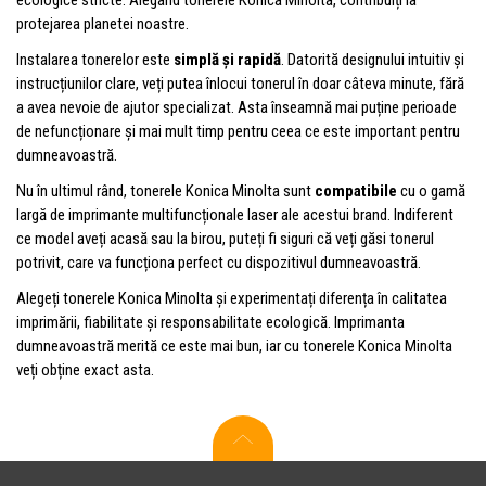
protejarea planetei noastre.
Instalarea tonerelor este
simplă și rapidă
. Datorită designului intuitiv și
instrucțiunilor clare, veți putea înlocui tonerul în doar câteva minute, fără
a avea nevoie de ajutor specializat. Asta înseamnă mai puține perioade
de nefuncționare și mai mult timp pentru ceea ce este important pentru
dumneavoastră.
Nu în ultimul rând, tonerele Konica Minolta sunt
compatibile
cu o gamă
largă de imprimante multifuncționale laser ale acestui brand. Indiferent
ce model aveți acasă sau la birou, puteți fi siguri că veți găsi tonerul
potrivit, care va funcționa perfect cu dispozitivul dumneavoastră.
Alegeți tonerele Konica Minolta și experimentați diferența în calitatea
imprimării, fiabilitate și responsabilitate ecologică. Imprimanta
dumneavoastră merită ce este mai bun, iar cu tonerele Konica Minolta
veți obține exact asta.