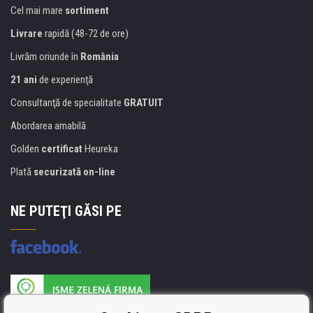
Cel mai mare
sortiment
Livrare
rapidă (48-72 de ore)
Livrăm oriunde în
România
21 ani
de experienţă
Consultanţă de specialitate
GRATUIT
Abordarea amabilă
Golden
certificat
Heureka
Plată
securizată on-line
NE PUTEŢI GĂSI PE
Producătorul umpluturii de rezervă este certificat