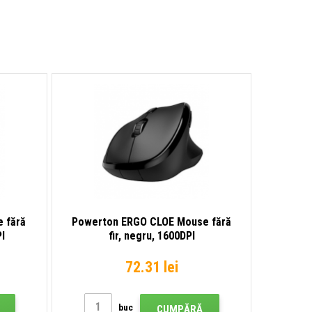
 fără
Powerton ERGO CLOE Mouse fără
PI
fir, negru, 1600DPI
72.31 lei
buc
CUMPĂRĂ