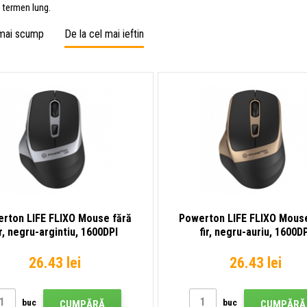
e termen lung.
 mai scump
De la cel mai ieftin
rton LIFE FLIXO Mouse fără
Powerton LIFE FLIXO Mouse
ir, negru-argintiu, 1600DPI
fir, negru-auriu, 1600D
26.43 lei
26.43 lei
buc
buc
CUMPĂRĂ
CUMPĂRĂ