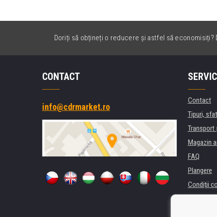
Doriți să obțineți o reducere și astfel să economisiți? D
CONTACT
SERVIC
Contact
info@cdrmarket.ro
Tipuri, sfat
Transport 
Magazin a
FAQ
Plangere
Condiţii c
Confidenti
Pentru comp