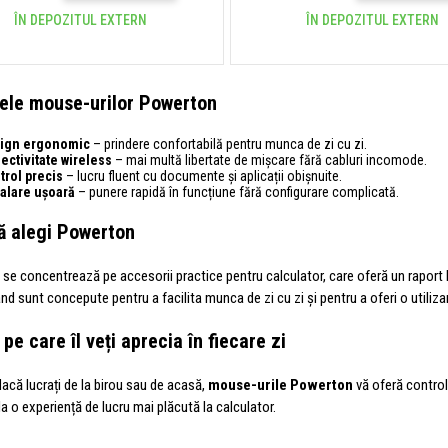
ÎN DEPOZITUL EXTERN
ÎN DEPOZITUL EXTERN
ele mouse-urilor Powerton
ign ergonomic
– prindere confortabilă pentru munca de zi cu zi.
ectivitate wireless
– mai multă libertate de mișcare fără cabluri incomode.
trol precis
– lucru fluent cu documente și aplicații obișnuite.
talare ușoară
– punere rapidă în funcțiune fără configurare complicată.
ă alegi Powerton
se concentrează pe accesorii practice pentru calculator, care oferă un raport bu
nd sunt concepute pentru a facilita munca de zi cu zi și pentru a oferi o utiliza
pe care îl veți aprecia în fiecare zi
dacă lucrați de la birou sau de acasă,
mouse-urile Powerton
vă oferă control
la o experiență de lucru mai plăcută la calculator.