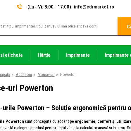
(Lu - Vi: 8:00 - 17:00)
info@cdrmarket.ro
C
 si etichete
Hârtie
Imprimante
Imprimante 
cipală
»
Accesorii
»
Mouse-uri
»
Powerton
e-uri Powerton
urile Powerton – Soluție ergonomică pentru o
ile Powerton
sunt concepute cu accent pe
ergonomie, confort și utilizar
rezintă o alegere practică pentru lucrul zilnic la calculator acasă și la birou. S