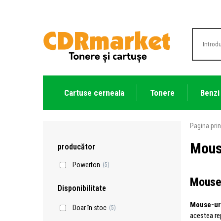
Cartuse cerneala
Tonere
Benzi
Pagina prin
Mous
producător
Powerton
(5)
Mouse-
Disponibilitate
Mouse-ur
Doar în stoc
(5)
acestea rep