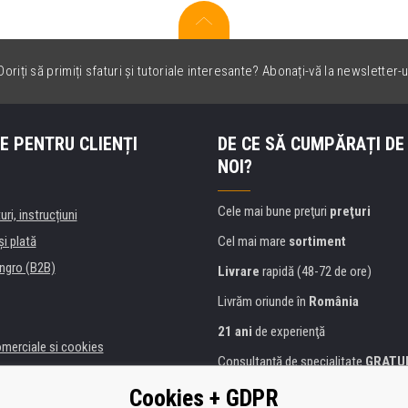
oriți să primiți sfaturi și tutoriale interesante? Abonați-vă la newsletter-u
E PENTRU CLIENȚI
DE CE SĂ CUMPĂRAȚI DE
NOI?
Cele mai bune preţuri
preţuri
uri, instrucțiuni
şi plată
Cel mai mare
sortiment
ngro (B2B)
Livrare
rapidă (48-72 de ore)
Livrăm oriunde în
România
21 ani
de experienţă
omerciale si cookies
Consultanţă de specialitate
GRATU
alitate
Abordarea amabilă
Cookies + GDPR
anii și instituţii