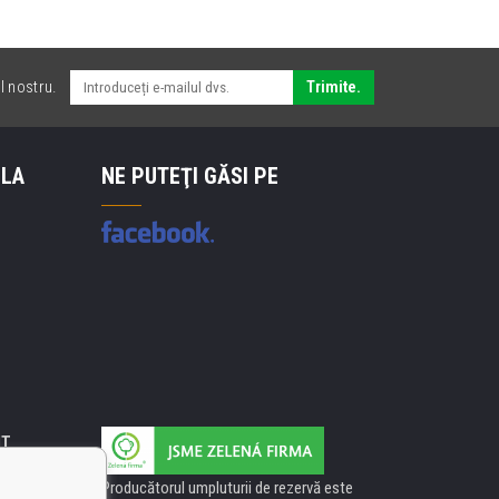
l nostru.
Trimite.
 LA
NE PUTEŢI GĂSI PE
IT
Producătorul umpluturii de rezervă este