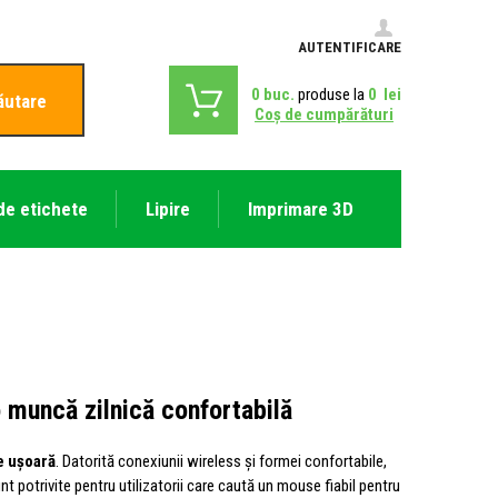
AUTENTIFICARE
0
buc.
produse la
0
lei
ăutare
Coş de cumpărături
de etichete
Lipire
Imprimare 3D
 muncă zilnică confortabilă
e ușoară
. Datorită conexiunii wireless și formei confortabile,
unt potrivite pentru utilizatorii care caută un mouse fiabil pentru