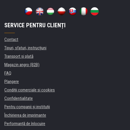
SERVICE PENTRU CLIENȚI
Contact
Tipuri, sfaturi, instrucțiuni
Transport şi plată
Magazin angro (B2B)
FAQ
Plangere
Condiţii comerciale si cookies
Confidentialitate
Pentru companii și instituţii
Închirierea de imprimante
Performanță de înlocuire