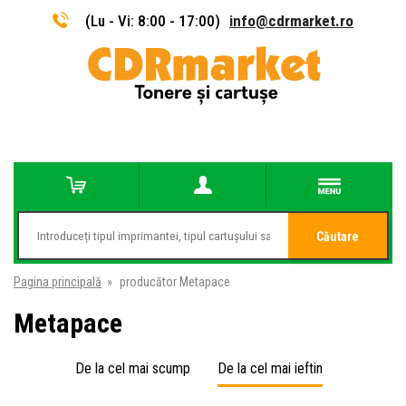
(Lu - Vi: 8:00 - 17:00)
info@cdrmarket.ro
Căutare
Pagina principală
»
producător Metapace
Metapace
De la cel mai scump
De la cel mai ieftin