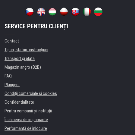
SERVICE PENTRU CLIENȚI
Contact
Tipuri, sfaturi, instrucțiuni
Transport şi plată
Magazin angro (B2B)
FAQ
Plangere
Condiţii comerciale si cookies
Confidentialitate
Pentru companii și instituţii
Închirierea de imprimante
Performanță de înlocuire