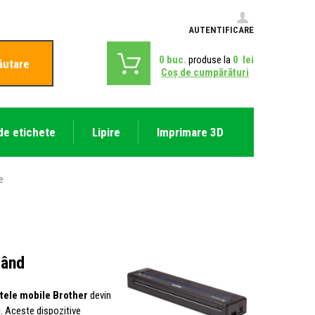
AUTENTIFICARE
0
buc.
produse la
0
lei
ăutare
Coş de cumpărături
de etichete
Lipire
Imprimare 3D
e
când
tele mobile Brother
devin
i. Aceste dispozitive