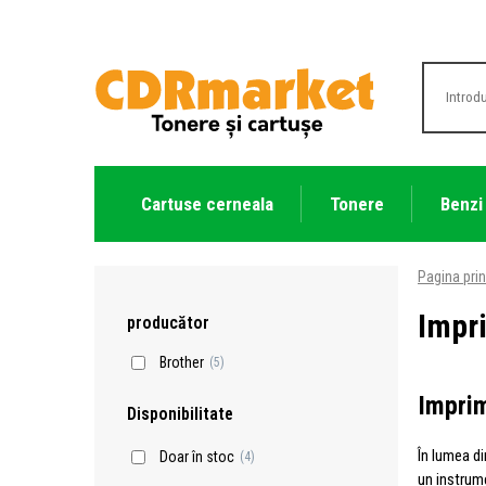
Cartuse cerneala
Tonere
Benzi
Pagina prin
Impr
producător
Brother
(5)
Imprim
Disponibilitate
În lumea di
Doar în stoc
(4)
un instrume