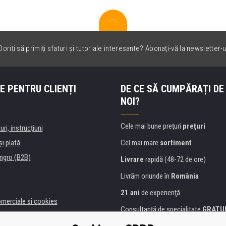
oriți să primiți sfaturi și tutoriale interesante? Abonați-vă la newsletter-u
E PENTRU CLIENȚI
DE CE SĂ CUMPĂRAȚI DE
NOI?
Cele mai bune preţuri
preţuri
uri, instrucțiuni
şi plată
Cel mai mare
sortiment
ngro (B2B)
Livrare
rapidă (48-72 de ore)
Livrăm oriunde în
România
21 ani
de experienţă
omerciale si cookies
Consultanţă de specialitate
GRATU
alitate
Abordarea amabilă