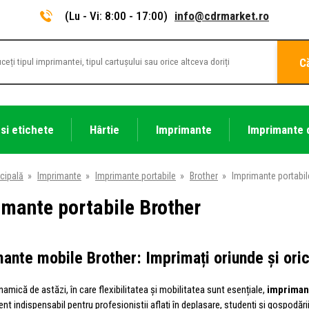
(Lu - Vi: 8:00 - 17:00)
info@cdrmarket.ro
C
 si etichete
Hârtie
Imprimante
Imprimante 
cipală
»
Imprimante
»
Imprimante portabile
»
Brother
»
Imprimante portabil
imante portabile Brother
ante mobile Brother: Imprimați oriunde și ori
namică de astăzi, în care flexibilitatea și mobilitatea sunt esențiale,
impriman
nt indispensabil pentru profesioniștii aflați în deplasare, studenți și gospodări