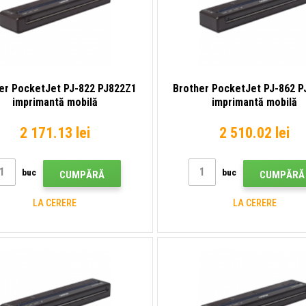
er PocketJet PJ-822 PJ822Z1
Brother PocketJet PJ-862 P
imprimantă mobilă
imprimantă mobilă
2 171.13 lei
2 510.02 lei
buc
buc
CUMPĂRĂ
CUMPĂRĂ
LA CERERE
LA CERERE