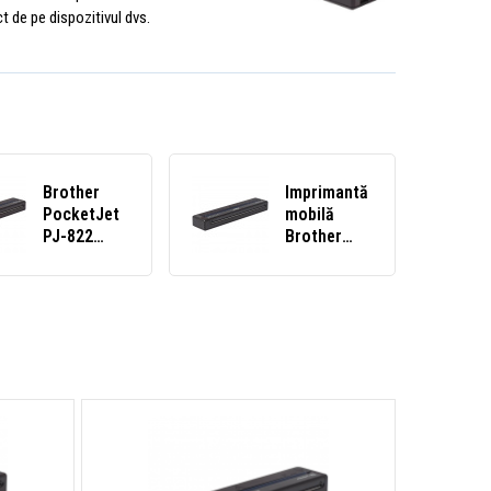
t de pe dispozitivul dvs.
Brother
Imprimantă
PocketJet
mobilă
PJ-822
Brother
PJ822Z1
PocketJet
imprimantă
PJ-823
mobilă
PJ823Z1