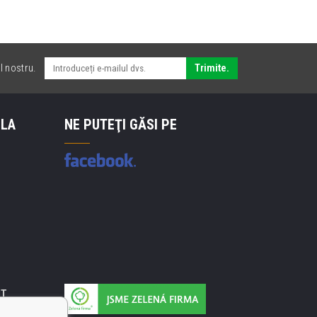
l nostru.
Trimite.
 LA
NE PUTEŢI GĂSI PE
IT