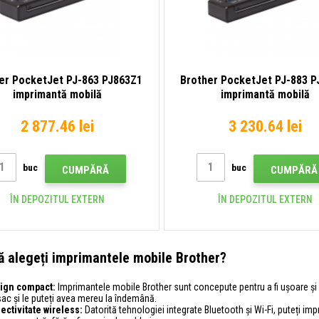
er PocketJet PJ-863 PJ863Z1
Brother PocketJet PJ-883 P
imprimantă mobilă
imprimantă mobilă
2 877.46 lei
3 230.64 lei
buc
buc
CUMPĂRĂ
CUMPĂRĂ
ÎN DEPOZITUL EXTERN
ÎN DEPOZITUL EXTERN
ă alegeți imprimantele mobile Brother?
ign compact:
Imprimantele mobile Brother sunt concepute pentru a fi ușoare și u
ac și le puteți avea mereu la îndemână.
ectivitate wireless:
Datorită tehnologiei integrate Bluetooth și Wi-Fi, puteți im