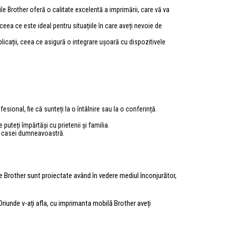
e Brother oferă o calitate excelentă a imprimării, care vă va
ceea ce este ideal pentru situațiile în care aveți nevoie de
cații, ceea ce asigură o integrare ușoară cu dispozitivele
fesional, fie că sunteți la o întâlnire sau la o conferință.
 puteți împărtăși cu prietenii și familia.
ul casei dumneavoastră.
 Brother sunt proiectate având în vedere mediul înconjurător,
 Oriunde v-ați afla, cu imprimanta mobilă Brother aveți