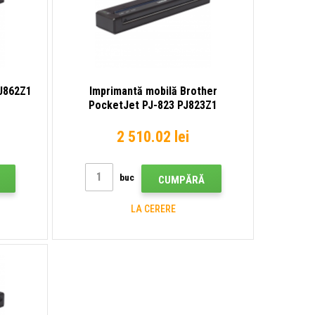
J862Z1
Imprimantă mobilă Brother
PocketJet PJ-823 PJ823Z1
2 510.02 lei
buc
CUMPĂRĂ
LA CERERE