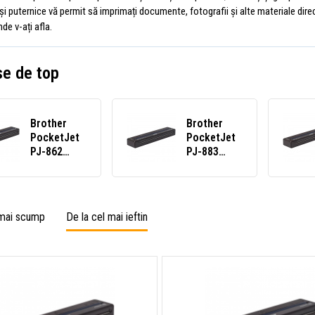
 puternice vă permit să imprimați documente, fotografii și alte materiale direc
nde v-ați afla.
e de top
Brother
Brother
PocketJet
PocketJet
PJ-862
PJ-883
PJ862Z1
PJ883Z1
imprimantă
imprimantă
mobilă
mobilă
 mai scump
De la cel mai ieftin