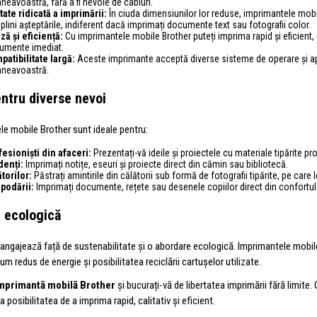
eavoastră, fără a fi nevoie de cabluri.
tate ridicată a imprimării:
În ciuda dimensiunilor lor reduse, imprimantele mobil
plini așteptările, indiferent dacă imprimați documente text sau fotografii color.
ză și eficiență:
Cu imprimantele mobile Brother puteți imprima rapid și eficient, 
umente imediat.
patibilitate largă:
Aceste imprimante acceptă diverse sisteme de operare și apli
neavoastră.
entru diverse nevoi
le mobile Brother sunt ideale pentru:
fesioniști din afaceri:
Prezentați-vă ideile și proiectele cu materiale tipărite pro
denți:
Imprimați notițe, eseuri și proiecte direct din cămin sau bibliotecă.
torilor:
Păstrați amintirile din călătorii sub formă de fotografii tipărite, pe care le
podării:
Imprimați documente, rețete sau desenele copiilor direct din confort
 ecologică
 angajează față de sustenabilitate și o abordare ecologică. Imprimantele mobile
m redus de energie și posibilitatea reciclării cartușelor utilizate.
mprimantă mobilă Brother
și bucurați-vă de libertatea imprimării fără limite.
 posibilitatea de a imprima rapid, calitativ și eficient.