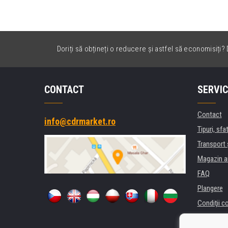
Doriți să obțineți o reducere și astfel să economisiți? D
CONTACT
SERVIC
Contact
info@cdrmarket.ro
Tipuri, sfat
Transport 
Magazin a
FAQ
Plangere
Condiţii c
Confidenti