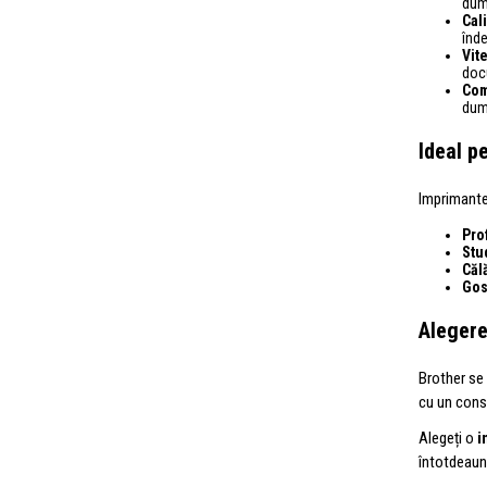
dumn
Cali
înde
Vite
doc
Com
dum
Ideal p
Imprimante
Pro
Stu
Călă
Gos
Alegere
Brother se
cu un consu
Alegeți o
i
întotdeauna