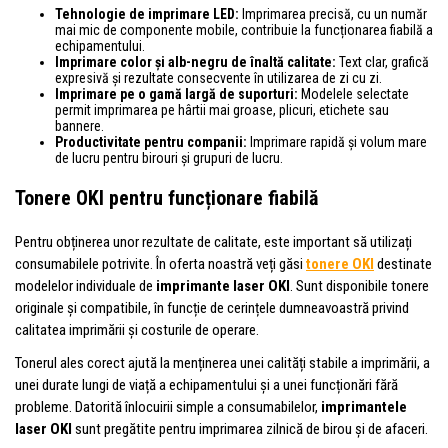
Tehnologie de imprimare LED:
Imprimarea precisă, cu un număr
mai mic de componente mobile, contribuie la funcționarea fiabilă a
echipamentului.
Imprimare color și alb-negru de înaltă calitate:
Text clar, grafică
expresivă și rezultate consecvente în utilizarea de zi cu zi.
Imprimare pe o gamă largă de suporturi:
Modelele selectate
permit imprimarea pe hârtii mai groase, plicuri, etichete sau
bannere.
Productivitate pentru companii:
Imprimare rapidă și volum mare
de lucru pentru birouri și grupuri de lucru.
Tonere OKI pentru funcționare fiabilă
Pentru obținerea unor rezultate de calitate, este important să utilizați
consumabilele potrivite. În oferta noastră veți găsi
tonere OKI
destinate
modelelor individuale de
imprimante laser OKI
. Sunt disponibile tonere
originale și compatibile, în funcție de cerințele dumneavoastră privind
calitatea imprimării și costurile de operare.
Tonerul ales corect ajută la menținerea unei calități stabile a imprimării, a
unei durate lungi de viață a echipamentului și a unei funcționări fără
probleme. Datorită înlocuirii simple a consumabilelor,
imprimantele
laser OKI
sunt pregătite pentru imprimarea zilnică de birou și de afaceri.