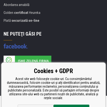
Abordarea amabilă
Golden
certificat
Heureka
Plată
securizată on-line
NE PUTEŢI GĂSI PE
Producătorul umpluturii de rezervă este certificat
Cookies + GDPR
ISO 9001, ISO 14001 şi STMC.
Acest site web folosește cookie-uri. Cu consimțământul
dumneavoastră, folosim cookie-uri și alți identificatori pentru analiză,
măsurarea performanței reclamelor, personalizarea conținutului și
publicitate personalizată. Este posibil să partajăm informații despre
utilizarea site-ului web cu partenerii noștri de publicitate, analiză și
rețele sociale.
Ecommerce solutions
BINARGON.cz