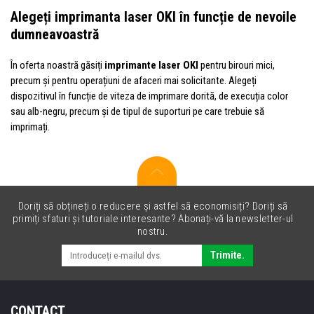
Alegeți imprimanta laser OKI în funcție de nevoile
dumneavoastră
În oferta noastră găsiți
imprimante laser OKI
pentru birouri mici,
precum și pentru operațiuni de afaceri mai solicitante. Alegeți
dispozitivul în funcție de viteza de imprimare dorită, de execuția color
sau alb-negru, precum și de tipul de suporturi pe care trebuie să
imprimați.
Doriți să obțineți o reducere și astfel să economisiți? Doriți să
primiți sfaturi și tutoriale interesante? Abonați-vă la newsletter-ul
nostru.
Trimite.
CONTACT