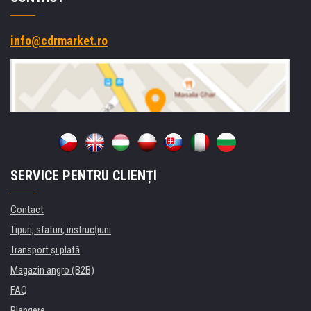
info@cdrmarket.ro
SERVICE PENTRU CLIENȚI
Contact
Tipuri, sfaturi, instrucțiuni
Transport şi plată
Magazin angro (B2B)
FAQ
Plangere