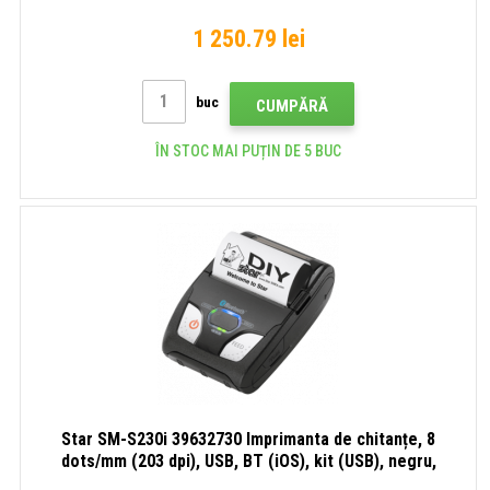
1 250.79 lei
buc
CUMPĂRĂ
ÎN STOC MAI PUȚIN DE 5 BUC
Star SM-S230i 39632730 Imprimanta de chitanțe, 8
dots/mm (203 dpi), USB, BT (iOS), kit (USB), negru,
lichidare de stoc