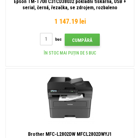
Epson TM-T70II C31CD38032 pokladní tiskárna, USB +
serial, černá, řezačka, se zdrojem, rozbaleno
1 147.19 lei
buc
CUMPĂRĂ
ÎN STOC MAI PUȚIN DE 5 BUC
Brother MFC-L2802DW MFCL2802DWYJ1