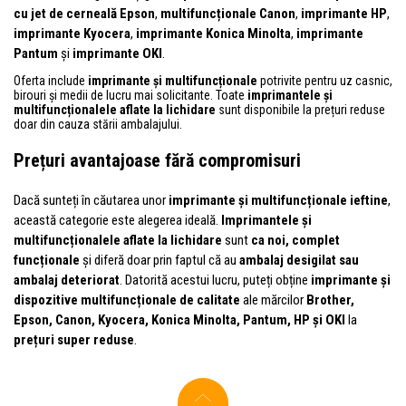
cu jet de cerneală Epson
,
multifuncționale Canon
,
imprimante HP
,
imprimante Kyocera
,
imprimante Konica Minolta
,
imprimante
Pantum
și
imprimante OKI
.
Oferta include
imprimante și multifuncționale
potrivite pentru uz casnic,
birouri și medii de lucru mai solicitante. Toate
imprimantele și
multifuncționalele aflate la lichidare
sunt disponibile la prețuri reduse
doar din cauza stării ambalajului.
Prețuri avantajoase fără compromisuri
Dacă sunteți în căutarea unor
imprimante și multifuncționale ieftine
,
această categorie este alegerea ideală.
Imprimantele și
multifuncționalele aflate la lichidare
sunt
ca noi, complet
funcționale
și diferă doar prin faptul că au
ambalaj desigilat sau
ambalaj deteriorat
. Datorită acestui lucru, puteți obține
imprimante și
dispozitive multifuncționale de calitate
ale mărcilor
Brother,
Epson, Canon, Kyocera, Konica Minolta, Pantum, HP și OKI
la
prețuri super reduse
.