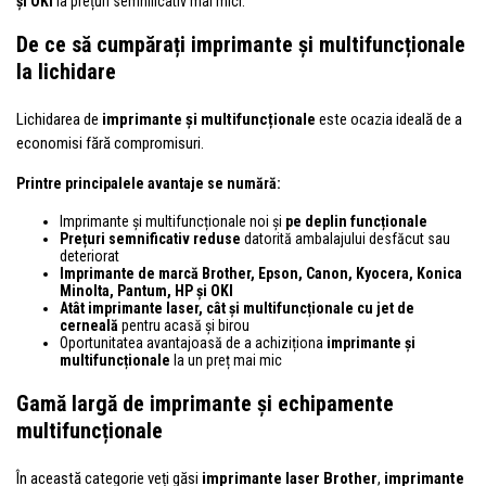
și OKI
la prețuri semnificativ mai mici.
De ce să cumpărați imprimante și multifuncționale
la lichidare
Lichidarea de
imprimante și multifuncționale
este ocazia ideală de a
economisi fără compromisuri.
Printre principalele avantaje se numără:
Imprimante și multifuncționale noi și
pe deplin funcționale
Prețuri semnificativ reduse
datorită ambalajului desfăcut sau
deteriorat
Imprimante de marcă Brother, Epson, Canon, Kyocera, Konica
Minolta, Pantum, HP și OKI
Atât imprimante laser, cât și multifuncționale cu jet de
cerneală
pentru acasă și birou
Oportunitatea avantajoasă de a achiziționa
imprimante și
multifuncționale
la un preț mai mic
Gamă largă de imprimante și echipamente
multifuncționale
În această categorie veți găsi
imprimante laser Brother
,
imprimante