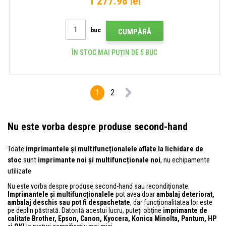
1 277.98 lei
buc
CUMPĂRĂ
ÎN STOC MAI PUȚIN DE 5 BUC
1
2
Nu este vorba despre produse second-hand
Toate
imprimantele și multifuncționalele aflate la lichidare de
stoc
sunt
imprimante noi și multifuncționale noi
, nu echipamente
utilizate.
Nu este vorba despre produse second-hand sau recondiționate.
Imprimantele și multifuncționalele
pot avea doar
ambalaj deteriorat,
ambalaj deschis sau pot fi despachetate
, dar funcționalitatea lor este
pe deplin păstrată. Datorită acestui lucru, puteți obține
imprimante de
calitate Brother, Epson, Canon, Kyocera, Konica Minolta, Pantum, HP