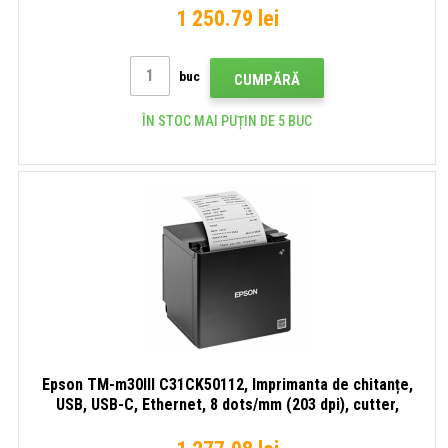
1 250.79 lei
buc
CUMPĂRĂ
ÎN STOC MAI PUȚIN DE 5 BUC
Epson TM-m30III C31CK50112, Imprimanta de chitanțe,
USB, USB-C, Ethernet, 8 dots/mm (203 dpi), cutter,
black, lichidare de stoc