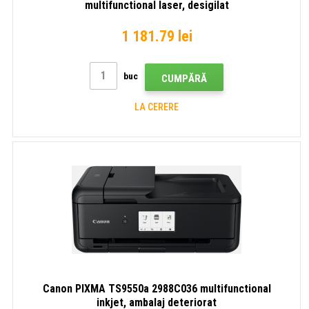
multifunctional laser, desigilat
1 181.79 lei
buc
CUMPĂRĂ
LA CERERE
Canon PIXMA TS9550a 2988C036 multifunctional
inkjet, ambalaj deteriorat