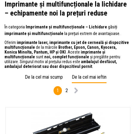
Imprimante și multifuncționale la lichidare
– echipamente noi la prețuri reduse
În categoria
Imprimante și multifuncționale – Lichidare
găsiți
imprimante și multifuncționale
la prețuri extrem de avantajoase.
Oferim
imprimante laser, imprimante cu jet de cerneală și dispozitive
multifuncționale
de la mărcile
Brother, Epson, Canon, Kyocera,
Konica Minolta, Pantum, HP și OKI
. Aceste
imprimante și
multifuncționale
sunt
noi, complet funcționale
și pregătite pentru
utilizare. Singurul motiv al prețului redus este
ambalajul desfăcut,
ambalajul deteriorat sau doar dispozitivul pornit
.
De la cel mai scump
De la cel mai ieftin
1
2