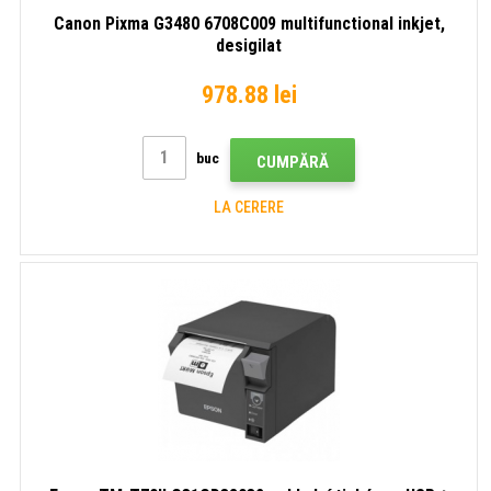
Canon Pixma G3480 6708C009 multifunctional inkjet,
desigilat
978.88 lei
buc
CUMPĂRĂ
LA CERERE