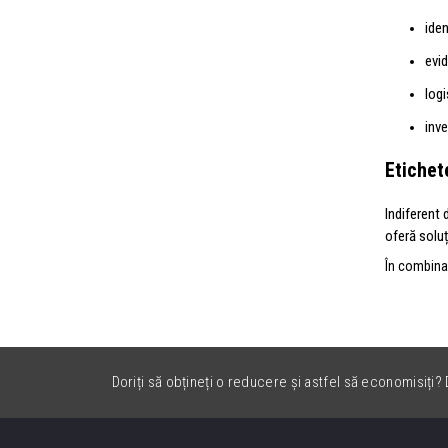
iden
evi
logi
inve
Etichet
Indiferent 
oferă soluț
În combina
Doriți să obțineți o reducere și astfel să economisiți? D