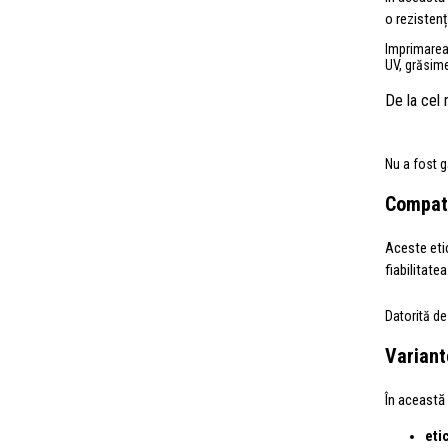
o rezistenț
Imprimarea 
UV, grăsim
De la cel
Nu a fost g
Compati
Aceste eti
fiabilitatea
Datorită de
Variant
În această 
eti