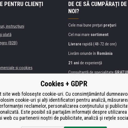
E PENTRU CLIENȚI
DE CE SĂ CUMPĂRAȚI DE
NOI?
Cele mai bune preţuri
preţuri
uri, instrucțiuni
şi plată
Cel mai mare
sortiment
ngro (B2B)
Livrare
rapidă (48-72 de ore)
Livrăm oriunde în
România
21 ani
de experienţă
omerciale si cookies
Consultanţă de specialitate
GRATU
alitate
Abordarea amabilă
Cookies + GDPR
anii și instituţii
Golden
certificat
Heureka
a de imprimante
 site web folosește cookie-uri. Cu consimțământul dumneavo
folosim cookie-uri și alți identificatori pentru analiză, măsurare
Plată
securizată on-line
ă de înlocuire
erformanței reclamelor, personalizarea conținutului și publicita
í od smlouvy
onalizată. Este posibil să partajăm informații despre utilizarea 
ui web cu partenerii noștri de publicitate, analiză și rețele socia