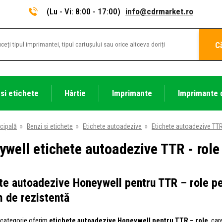
(Lu - Vi: 8:00 - 17:00)
info@cdrmarket.ro
C
 si etichete
Hârtie
Imprimante
Imprimante 
cipală
»
Benzi si etichete
»
Etichete autoadezive
»
Etichete autoadezive TTR 
well etichete autoadezive TTR - role
te autoadezive Honeywell pentru TTR – role p
 de rezistentă
 categorie oferim
etichete autoadezive Honeywell pentru TTR – role
, ca