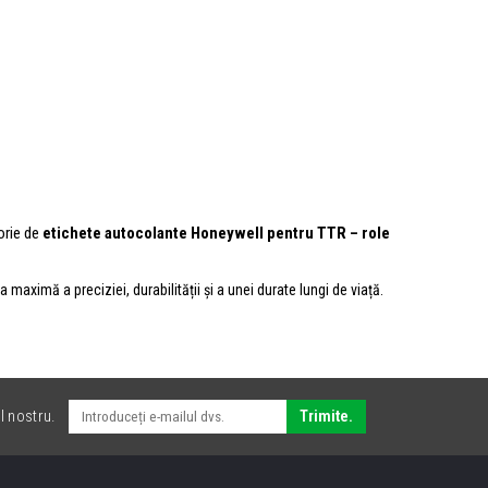
gorie de
etichete autocolante Honeywell pentru TTR – role
a maximă a preciziei, durabilității și a unei durate lungi de viață.
l nostru.
Trimite.