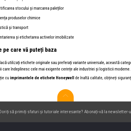
tificarea stocului și marcarea paleților
dența produselor chimice
stică și transport
ntarierea și etichetarea activelor imobilizate
e pe care vă puteți baza
dacă utilizați etichete originale sau preferați variante universale, această cate
ii care îndeplinesc cele mai exigente cerințe ale industriei și logisticii moderne.
ție cu
imprimantele de etichete Honeywell
de înaltă calitate, obțineți siguranț
oriți să primiți sfaturi și tutoriale interesante? Abonați-vă la newsletter-u