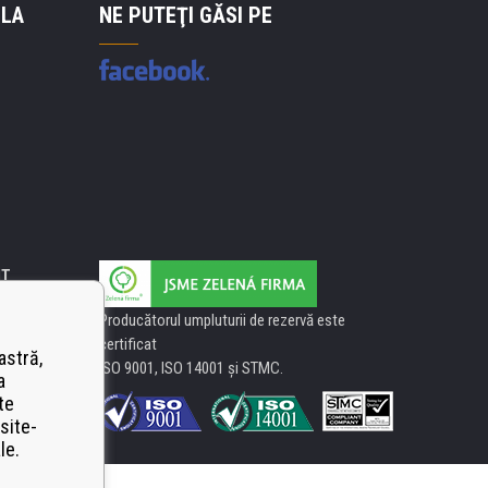
 LA
NE PUTEŢI GĂSI PE
IT
Producătorul umpluturii de rezervă este
certificat
astră,
ISO 9001, ISO 14001 şi STMC.
a
te
site-
le.