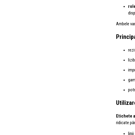
rol
disp
Ambele vari
Princip
rezi
lizi
impr
gam
potr
Utilizar
Etichete 
ridicate pâ
lini