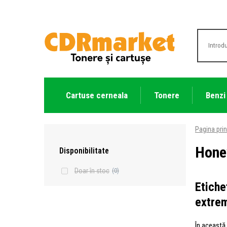
Cartuse cerneala
Tonere
Benzi
Pagina prin
Honey
Disponibilitate
Doar în stoc
(0)
Etiche
extrem
În această