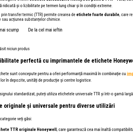
ă ridicată și o lizibilitate pe termen lung chiar și în condiții extreme.
prin transfer termic (TTR) permite crearea de
etichete foarte durabile
, care r
e sau acțiunea substanțelor chimice.
 mai scump
De la cel mai ieftin
ăsit niciun produs
bilitate perfectă cu imprimantele de etichete Honeywe
chete sunt concepute pentru a oferi performanță maximă în combinație cu
imp
 lor în depozite, unități de producție și centre logistice.
signului standardizat, puteți utiliza etichetele universale TTR și într-o gamă larg
e originale și universale pentru diverse utilizări
categorie veți găsi:
chete TTR originale Honeywell
, care garantează cea mai înaltă compatibilita