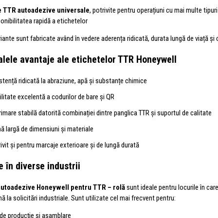
e TTR autoadezive universale
, potrivite pentru operațiuni cu mai multe tipur
onibilitatea rapidă a etichetelor
ante sunt fabricate având în vedere aderența ridicată, durata lungă de viață și 
alele avantaje ale etichetelor TTR Honeywell
stență ridicată la abraziune, apă și substanțe chimice
bilitate excelentă a codurilor de bare și QR
imare stabilă datorită combinației dintre panglica TTR și suportul de calitate
ă largă de dimensiuni și materiale
ivit și pentru marcaje exterioare și de lungă durată
e în diverse industrii
autoadezive Honeywell pentru TTR – rolă
sunt ideale pentru locurile în car
nă la solicitări industriale. Sunt utilizate cel mai frecvent pentru:
i de producție și asamblare