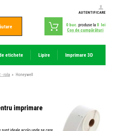
AUTENTIFICARE
0
buc.
produse la
0
lei
ăutare
Coş de cumpărături
de etichete
Lipire
Imprimare 3D
- rola
»
Honeywell
entru imprimare
re sunt ideale acolo unde se cere